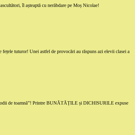
ascultători, îl așteaptă cu nerăbdare pe Moș Nicolae!
fețele tuturor! Unei astfel de provocări au răspuns azi elevii clasei a
Rapsodii de toamnă”! Printre BUNĂTĂȚILE și DICHISURILE expuse