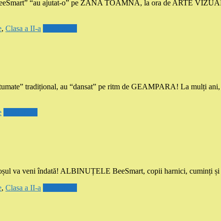
 “BeeSmart” “au ajutat-o” pe ZÂNA TOAMNĂ, la ora de ARTE VIZU
e
,
Clasa a II-a
Read more
stumate” tradițional, au “dansat” pe ritm de GEAMPARA! La mulți 
e
Read more
, Moșul va veni îndată! ALBINUȚELE BeeSmart, copii harnici, cuminți și 
e
,
Clasa a II-a
Read more