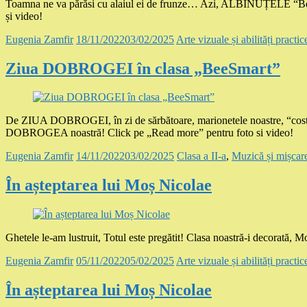
Toamna ne va părăsi cu alaiul ei de frunze… Azi, ALBINUȚELE
și video!
Eugenia Zamfir
18/11/2022
03/02/2025
Arte vizuale și abilități practic
Ziua DOBROGEI în clasa „BeeSmart”
De ZIUA DOBROGEI, în zi de sărbătoare, marionetele noastre, “co
DOBROGEA noastră! Click pe „Read more” pentru foto si video!
Eugenia Zamfir
14/11/2022
03/02/2025
Clasa a II-a
,
Muzică și mișcar
În așteptarea lui Moș Nicolae
Ghetele le-am lustruit, Totul este pregătit! Clasa noastră-i decorată
Eugenia Zamfir
05/11/2022
05/02/2025
Arte vizuale și abilități practic
În așteptarea lui Moș Nicolae