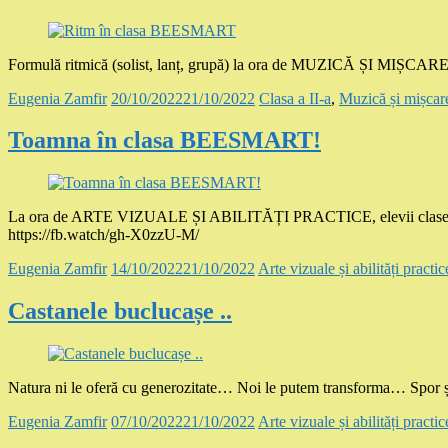
Formulă ritmică (solist, lanț, grupă) la ora de MUZICĂ ȘI MIȘCARE, 
Eugenia Zamfir
20/10/2022
21/10/2022
Clasa a II-a
,
Muzică și mișcar
Toamna în clasa BEESMART!
La ora de ARTE VIZUALE ȘI ABILITĂȚI PRACTICE, elevii clasei a II-
https://fb.watch/gh-X0zzU-M/
Eugenia Zamfir
14/10/2022
21/10/2022
Arte vizuale și abilități practic
Castanele buclucașe ..
Natura ni le oferă cu generozitate… Noi le putem transforma… Spor și
Eugenia Zamfir
07/10/2022
21/10/2022
Arte vizuale și abilități practic