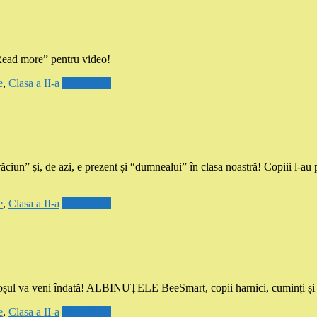
Read more” pentru video!
e
,
Clasa a II-a
Read more
 și, de azi, e prezent și “dumnealui” în clasa noastră! Copiii l-au pr
e
,
Clasa a II-a
Read more
, Moșul va veni îndată! ALBINUȚELE BeeSmart, copii harnici, cuminți și 
e
,
Clasa a II-a
Read more