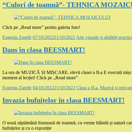
“Culori de toamnă”- TEHNICA MOZAI
Click pe „Read more” pentru galeria foto!
Eugenia Zamfir
07/10/2022
21/10/2022
Arte vizuale și abilități practic
Dans în clasa BEESMART!
La ora de MUZICĂ ȘI MIȘCARE, elevii clasei a II-a E execută mișcări
moment al lecției! Click pe „Read more”
Eugenia Zamfir
04/10/2022
21/10/2022
Clasa a II-a
,
Muzică și mișcar
Invazia bufnițelor în clasa BEESMART!
O nouă săptămână frumoasă de toamnă, cu vreme blândă și natură care 
bufnițelor și cu o expoziție