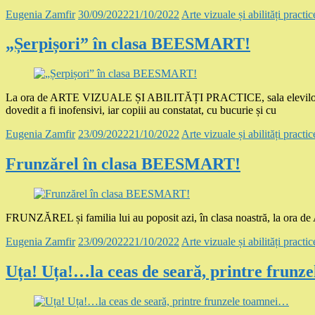
Eugenia Zamfir
30/09/2022
21/10/2022
Arte vizuale și abilități practic
„Șerpișori” în clasa BEESMART!
La ora de ARTE VIZUALE ȘI ABILITĂȚI PRACTICE, sala elevilor cla
dovedit a fi inofensivi, iar copiii au constatat, cu bucurie și cu
Eugenia Zamfir
23/09/2022
21/10/2022
Arte vizuale și abilități practic
Frunzărel în clasa BEESMART!
FRUNZĂREL și familia lui au poposit azi, în clasa noastră, la 
Eugenia Zamfir
23/09/2022
21/10/2022
Arte vizuale și abilități practic
Uța! Uța!…la ceas de seară, printre frun