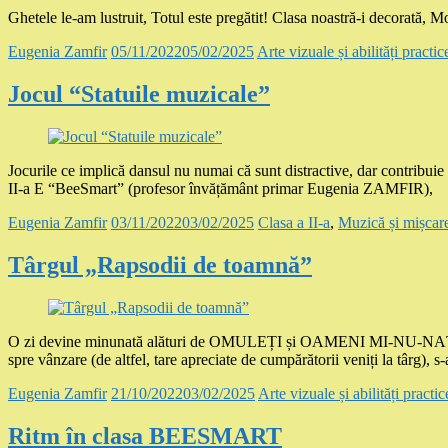
Ghetele le-am lustruit, Totul este pregătit! Clasa noastră-i decorată
Eugenia Zamfir
05/11/2022
05/02/2025
Arte vizuale și abilități practic
Jocul “Statuile muzicale”
Jocurile ce implică dansul nu numai că sunt distractive, dar contribuie 
II-a E “BeeSmart” (profesor învățământ primar Eugenia ZAMFIR),
Eugenia Zamfir
03/11/2022
03/02/2025
Clasa a II-a
,
Muzică și mișcar
Târgul „Rapsodii de toamnă”
O zi devine minunată alături de OMULEȚI și OAMENI MI-NU-NAȚI: 
spre vânzare (de altfel, tare apreciate de cumpărătorii veniți la târg), s-
Eugenia Zamfir
21/10/2022
03/02/2025
Arte vizuale și abilități practic
Ritm în clasa BEESMART