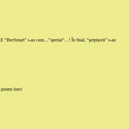
BeeSmart” s-au cam…”speriat”…! În final, “șerpișorii” s-au
pentru foto!