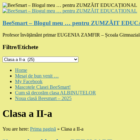
Skip
to
content
BeeSmart – Blogul meu … pentru ZUMZĂIT ED
Profesor învățământ primar EUGENIA ZAMFIR – Școala Gimnazial
Filtre/Etichete
Filtre/Etichete
Menu
Home
Mesaj de bun venit …
My Facebook
Mascotele Clasei BeeSmart!
Cum să decorăm clasa ALBINUȚELOR
Noua clasă Beesmart – 2025
Clasa a II-a
You are here:
Prima pagină
»
Clasa a II-a