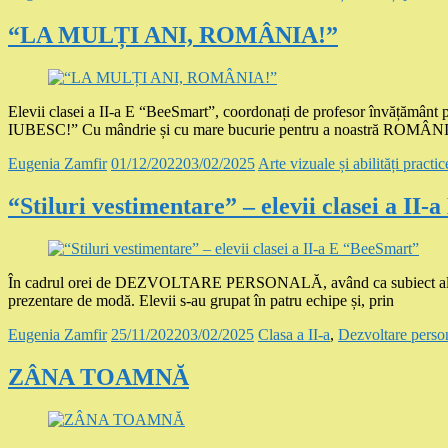
“LA MULȚI ANI, ROMÂNIA!”
Elevii clasei a II-a E “BeeSmart”, coordonați de profesor învăț
IUBESC!” Cu mândrie și cu mare bucurie pentru a noastră ROMÂNIE
Eugenia Zamfir
01/12/2022
03/02/2025
Arte vizuale și abilități practic
“Stiluri vestimentare” – elevii clasei a II
În cadrul orei de DEZVOLTARE PERSONALĂ, având ca subiect al lecție
prezentare de modă. Elevii s-au grupat în patru echipe și, prin
Eugenia Zamfir
25/11/2022
03/02/2025
Clasa a II-a
,
Dezvoltare perso
ZÂNA TOAMNĂ