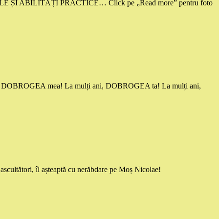
ALE ȘI ABILITĂȚI PRACTICE… Click pe „Read more” pentru foto
ani, DOBROGEA mea! La mulți ani, DOBROGEA ta! La mulți ani,
ascultători, îl așteaptă cu nerăbdare pe Moș Nicolae!