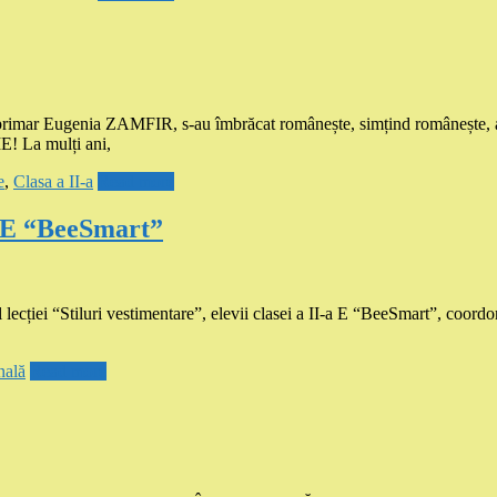
ământ primar Eugenia ZAMFIR, s-au îmbrăcat românește, simțind ro
! La mulți ani,
e
,
Clasa a II-a
Read more
-a E “BeeSmart”
i “Stiluri vestimentare”, elevii clasei a II-a E “BeeSmart”, coordo
nală
Read more