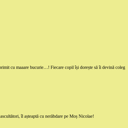
imit cu maaare bucurie…! Fiecare copil își dorește să îi devină coleg
ascultători, îl așteaptă cu nerăbdare pe Moș Nicolae!