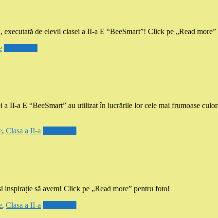
executată de elevii clasei a II-a E “BeeSmart”! Click pe „Read more”
e
Read more
a E “BeeSmart” au utilizat în lucrările lor cele mai frumoase culo
e
,
Clasa a II-a
Read more
 inspirație să avem! Click pe „Read more” pentru foto!
e
,
Clasa a II-a
Read more