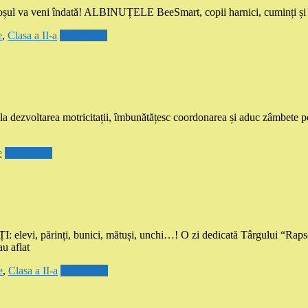
, Moșul va veni îndată! ALBINUȚELE BeeSmart, copii harnici, cuminți și 
e
,
Clasa a II-a
Read more
la dezvoltarea motricitații, îmbunătățesc coordonarea și aduc zâmbete pe 
e
Read more
elevi, părinți, bunici, mătuși, unchi…! O zi dedicată Târgului “
au aflat
e
,
Clasa a II-a
Read more