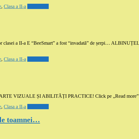
e
,
Clasa a II-a
Read more
sei a II-a E “BeeSmart” a fost “invadată” de șerpi… ALBINUȚELE “
e
,
Clasa a II-a
Read more
ora de ARTE VIZUALE ȘI ABILITĂȚI PRACTICE! Click pe „Read more” 
e
,
Clasa a II-a
Read more
zele toamnei…