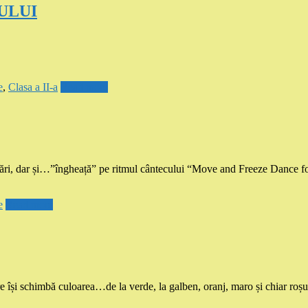
CULUI
e
,
Clasa a II-a
Read more
, dar și…”îngheață” pe ritmul cântecului “Move and Freeze Dance for K
e
Read more
își schimbă culoarea…de la verde, la galben, oranj, maro și chiar roșu