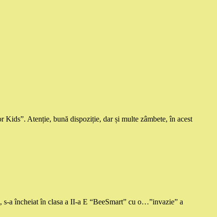
ids”. Atenție, bună dispoziție, dar și multe zâmbete, în acest
, s-a încheiat în clasa a II-a E “BeeSmart” cu o…”invazie” a