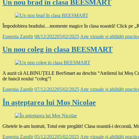
Un nou brad în clasa BEESMART
Împodobirea bradului…momente magice în clasa noastră! Click pe „
Eugenia Zamfir
08/12/2022
05/02/2025
Arte vizuale și abilități practic
Un nou coleg in clasa BEESMART
A auzit că ALBINUȚELE BeeSmart au deschis “Atelierul lui Moș Crăciun”
de bancă noului “coleg”!
Eugenia Zamfir
07/12/2022
05/02/2025
Arte vizuale și abilități practic
În așteptarea lui Moș Nicolae
Ghetele le-am lustruit, Totul este pregătit! Clasa noastră-i decorată
Eugenia Zamfir
05/12/2022
05/02/2025
Arte vizuale și abilități practic