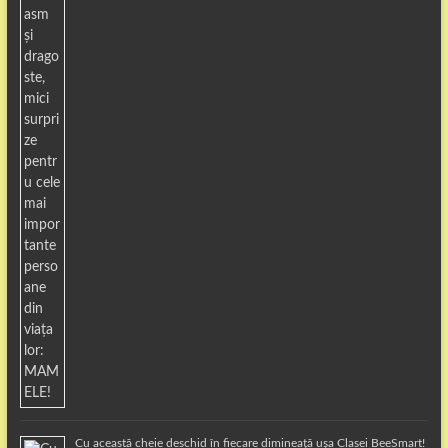
Cu această cheie deschid în fiecare dimineață ușa Clasei BeeSmart!