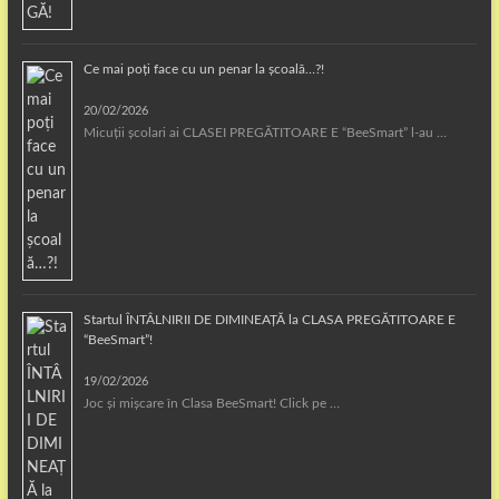
Ce mai poți face cu un penar la școală…?!
20/02/2026
Micuții școlari ai CLASEI PREGĂTITOARE E “BeeSmart” l-au …
Startul ÎNTÂLNIRII DE DIMINEAȚĂ la CLASA PREGĂTITOARE E
“BeeSmart”!
19/02/2026
Joc și mișcare în Clasa BeeSmart! Click pe …