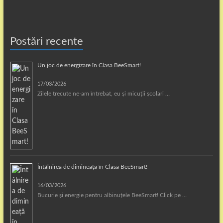
Postări recente
Un joc de energizare în Clasa BeeSmart!
17/03/2026
Zilele trecute ne-am întrebat, eu și micuții școlari …
Întâlnirea de dimineață în Clasa BeeSmart!
16/03/2026
Bucurie și energie pentru albinuțele BeeSmart! Click pe …