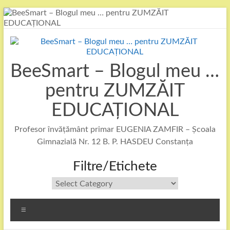
Skip
to
content
BeeSmart – Blogul meu …
pentru ZUMZĂIT
EDUCAȚIONAL
Profesor învățământ primar EUGENIA ZAMFIR – Școala
Gimnazială Nr. 12 B. P. HASDEU Constanța
Filtre/Etichete
Filtre/Etichete
Menu