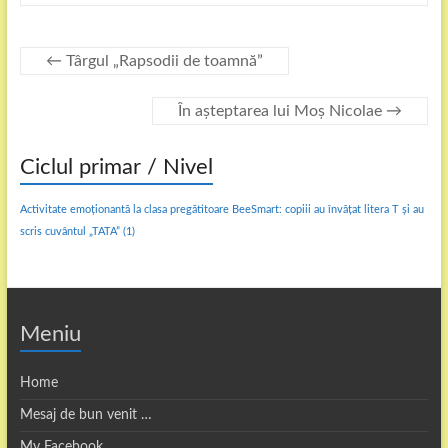
←
Târgul „Rapsodii de toamnă”
În așteptarea lui Moș Nicolae
→
Ciclul primar / Nivel
Activitate emoționantă la clasa pregătitoare BeeSmart: copiii au învățat litera T și au
scris cuvântul „TATA”
(1)
Meniu
Home
Mesaj de bun venit …
My Facebook