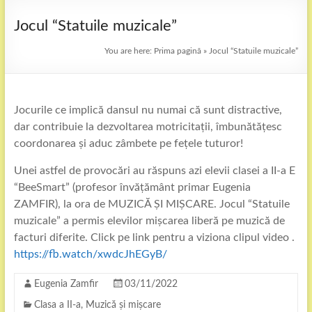
Jocul “Statuile muzicale”
You are here:
Prima pagină
»
Jocul “Statuile muzicale”
Jocurile ce implică dansul nu numai că sunt distractive,
dar contribuie la dezvoltarea motricitații, îmbunătățesc
coordonarea și aduc zâmbete pe fețele tuturor!
Unei astfel de provocări au răspuns azi elevii clasei a II-a E
“BeeSmart” (profesor învățământ primar Eugenia
ZAMFIR), la ora de MUZICĂ ȘI MIȘCARE. Jocul “Statuile
muzicale” a permis elevilor mișcarea liberă pe muzică de
facturi diferite. Click pe link pentru a viziona clipul video .
https://fb.watch/xwdcJhEGyB/
Eugenia Zamfir
03/11/2022
Clasa a II-a
,
Muzică și mișcare