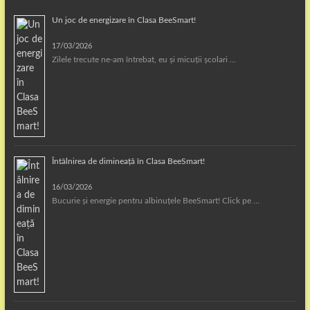
Un joc de energizare în Clasa BeeSmart!
17/03/2026
Zilele trecute ne-am întrebat, eu și micuții școlari …
Întâlnirea de dimineață în Clasa BeeSmart!
16/03/2026
Bucurie și energie pentru albinuțele BeeSmart! Click pe …