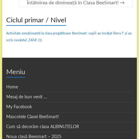
Întâlnirea de dimineață în Clasa BeeSmart!
→
Ciclul primar / Nivel
Activitate emoționantă la clasa pregătitoare BeeSmart: copiii au învățat litera T și au
scris cuvântul „TATA”
(1)
Meniu
Home
Mesaj de bun venit …
My Facebook
Mascotele Clasei BeeSmart!
Cum să decorăm clasa ALBINUȚELOR
Noua clasă Beesmart – 2025