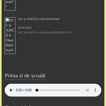
JOC și JOACĂ în Clasa BeeSmart!
16/02/2026
JOC și JOACĂ în orele de MATEMATICĂ ȘI …
Prima zi de școală