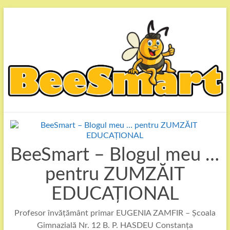
Skip
to
content
BeeSmart – Blogul meu …
pentru ZUMZĂIT
EDUCAȚIONAL
Profesor învățământ primar EUGENIA ZAMFIR – Școala
Gimnazială Nr. 12 B. P. HASDEU Constanța