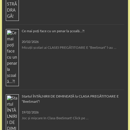
Ce mai poți face cu un penar la școală…?!
20/02/2026
Micuții școlari ai CLASEI PREGĂTITOARE E “BeeSmart” l-au …
Startul ÎNTÂLNIRII DE DIMINEAȚĂ la CLASA PREGĂTITOARE E
“BeeSmart”!
19/02/2026
Joc și mișcare în Clasa BeeSmart! Click pe …