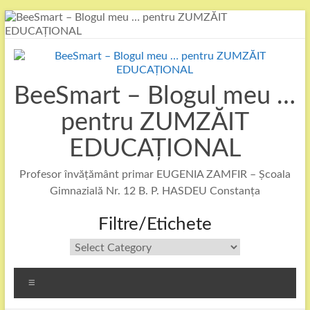
Skip
to
content
BeeSmart – Blogul meu …
pentru ZUMZĂIT
EDUCAȚIONAL
Profesor învățământ primar EUGENIA ZAMFIR – Școala
Gimnazială Nr. 12 B. P. HASDEU Constanța
Filtre/Etichete
Filtre/Etichete
Menu