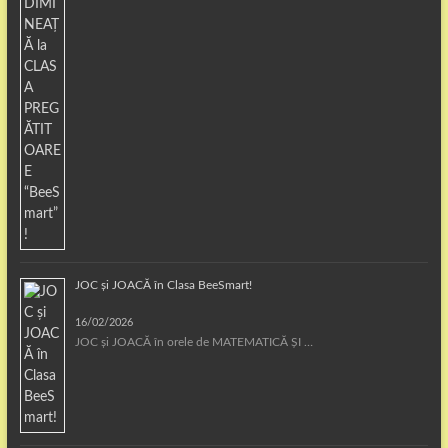
JOC și JOACĂ în Clasa BeeSmart!
16/02/2026
JOC și JOACĂ în orele de MATEMATICĂ ȘI …