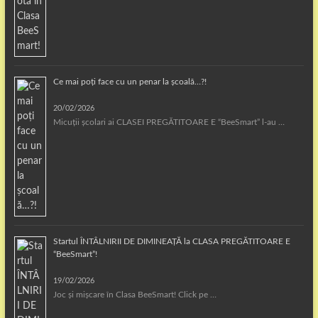
Ce mai poți face cu un penar la școală…?!
20/02/2026
Micuții școlari ai CLASEI PREGĂTITOARE E “BeeSmart” l-au …
Startul ÎNTÂLNIRII DE DIMINEAȚĂ la CLASA PREGĂTITOARE E
“BeeSmart”!
19/02/2026
Joc și mișcare în Clasa BeeSmart! Click pe …