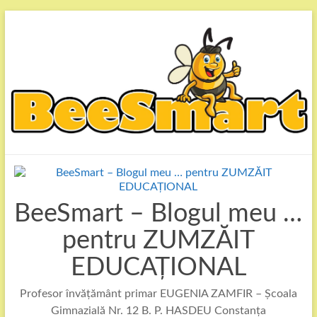
Skip
to
content
BeeSmart – Blogul meu …
pentru ZUMZĂIT
EDUCAȚIONAL
Profesor învățământ primar EUGENIA ZAMFIR – Școala
Gimnazială Nr. 12 B. P. HASDEU Constanța