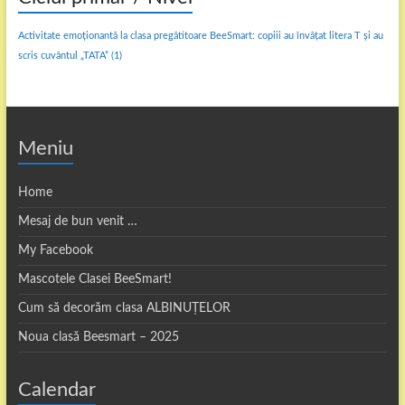
Activitate emoționantă la clasa pregătitoare BeeSmart: copiii au învățat litera T și au
scris cuvântul „TATA”
(1)
Meniu
Home
Mesaj de bun venit …
My Facebook
Mascotele Clasei BeeSmart!
Cum să decorăm clasa ALBINUȚELOR
Noua clasă Beesmart – 2025
Calendar