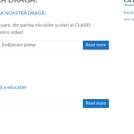
RĂ DRAGĂ!
Cic
Activit
scris c
oare, din partea micuților școlari ai CLASEI
ntru video!
,
Învățământ primar
Read more
r
Read more