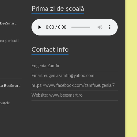
Prima zi de școală
a BeeSmart!
eu și micuții
Contact Info
Eugenia Zamfir
Email: eugeniazamfir@yahoo.com
https://www.facebook.com/zamfir.eugenia.7
asa BeeSmart!
Website: www.beesmart.ro
inuțele