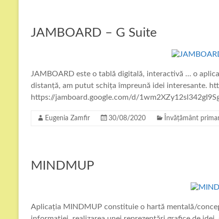
JAMBOARD – G Suite
JAMBOARD este o tablă digitală, interactivă … o aplicație 
distanță, am putut schița împreună idei interesante. htt
https://jamboard.google.com/d/1wm2XZy12sl342gI9S
Eugenia Zamfir
30/08/2020
Învățământ prima
MINDMUP
Aplicația MINDMUP constituie o hartă mentală/conceptu
informației, realizarea unei reprezentări grafice de idei