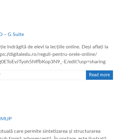
îndrăgită de elevi la lecțiile online. Deși aflați la
ps://digitaledu.ro/reguli-pentru-orele-online/
g0EToEvJTyoh5NffbKop3N9_-E/edit?usp=sharing
r
Read more
ală care permite sintetizarea și structurarea
, sub formă arborescentă. În postare, este ilustrată