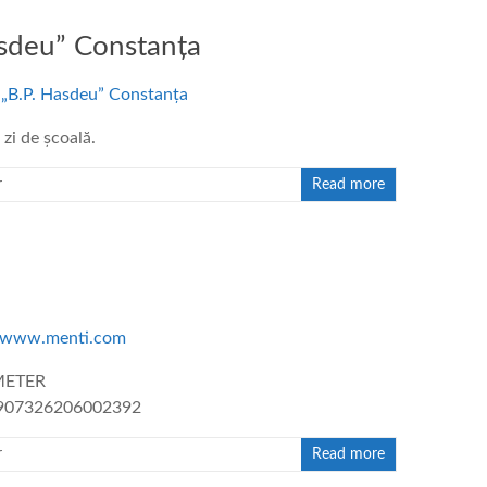
asdeu” Constanța
 zi de școală.
r
Read more
IMETER
/2907326206002392
r
Read more