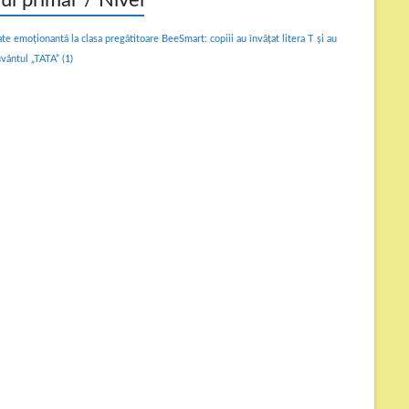
lul primar / Nivel
ate emoționantă la clasa pregătitoare BeeSmart: copiii au învățat litera T și au
uvântul „TATA”
(1)