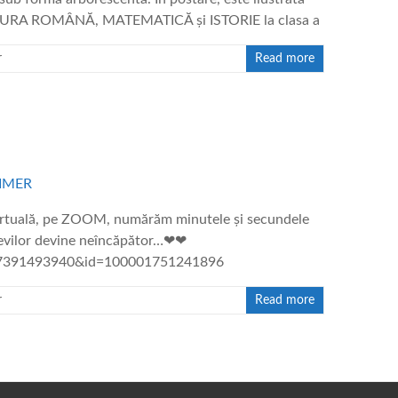
TERATURA ROMÂNĂ, MATEMATICĂ și ISTORIE la clasa a
r
Read more
virtuală, pe ZOOM, numărăm minutele și secundele
elevilor devine neîncăpător…❤❤
9077391493940&id=100001751241896
r
Read more