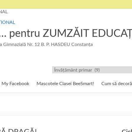
u … pentru ZUMZĂIT EDUCA
 Gimnazială Nr. 12 B. P. HASDEU Constanța
Filtre/Etichete
My Facebook
Mascotele Clasei BeeSmart!
Cum să decor