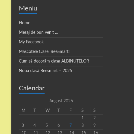
Meniu
Home
Mesaj de bun venit …
My Facebook
Mascotele Clasei BeeSmart!
Cum să decorăm clasa ALBINUȚELOR
Noua clasă Beesmart – 2025
Calendar
August 2026
M
T
W
T
F
S
S
1
2
3
4
5
6
7
8
9
10
11
12
13
14
15
16