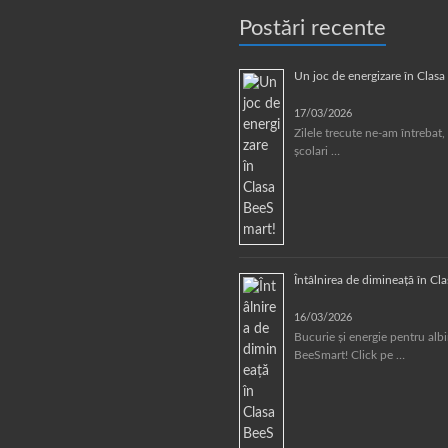
Postări recente
Un joc de energizare în Clas
17/03/2026
Zilele trecute ne-am întrebat, 
școlari …
Întâlnirea de dimineață în Cl
16/03/2026
Bucurie și energie pentru alb
BeeSmart! Click pe …