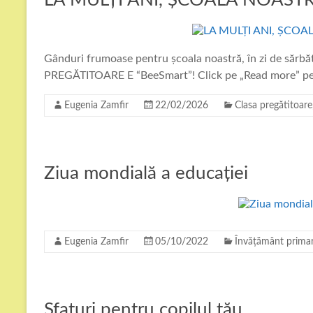
LA MULȚI ANI, ȘCOALA NOAST
Gânduri frumoase pentru școala noastră, în zi de sărbăt
PREGĂTITOARE E “BeeSmart”! Click pe „Read more” pe
Eugenia Zamfir
22/02/2026
Clasa pregătitoare
Ziua mondială a educației
Eugenia Zamfir
05/10/2022
Învățământ prima
Sfaturi pentru copilul tău