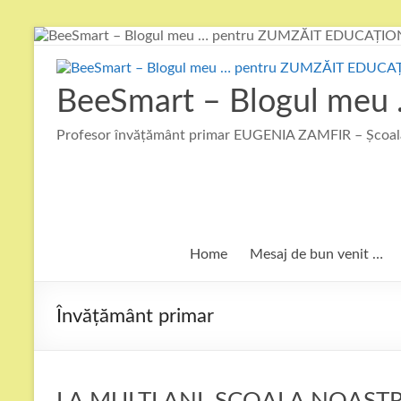
Skip
to
content
BeeSmart – Blogul me
Profesor învățământ primar EUGENIA ZAMFIR – Școala
Home
Mesaj de bun venit …
Învățământ primar