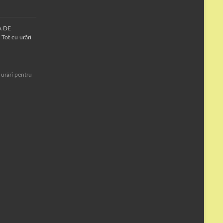
A DE
Tot cu urări
 urări pentru