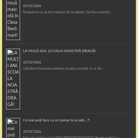
01/03/2026
Începând cu acest interval de învățare, familia noastră …
LA MULȚI ANI, ȘCOALA NOASTRĂ DRAGĂ!
22/02/2026
Gânduri frumoase pentru școala noastră, în zi de …
Ce mai poți face cu un penar la școală…?!
20/02/2026
Micuții școlari ai CLASEI PREGĂTITOARE E “BeeSmart” l-au …