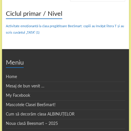
Ciclul primar / Nivel
Activitate emoționantă la clasa pregătitoare BeeSmart: copiii au învățat litera T și au
scris cuvântul „TATA”
(1)
Meniu
Home
Mesaj de bun venit …
My Facebook
Mascotele Clasei BeeSmart!
Cum să decorăm clasa ALBINUȚELOR
Noua clasă Beesmart – 2025