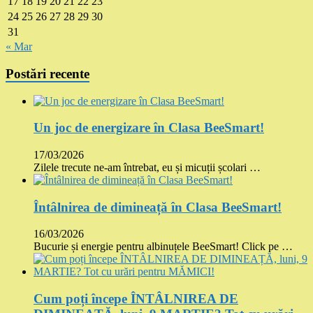
17
18
19
20
21
22
23
24
25
26
27
28
29
30
31
« Mar
Postări recente
Un joc de energizare în Clasa BeeSmart!
17/03/2026
Zilele trecute ne-am întrebat, eu și micuții școlari …
Întâlnirea de dimineață în Clasa BeeSmart!
16/03/2026
Bucurie și energie pentru albinuțele BeeSmart! Click pe …
Cum poți începe ÎNTÂLNIREA DE