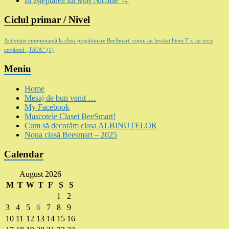
În așteptarea lui Moș Nicolae
→
Ciclul primar / Nivel
Activitate emoționantă la clasa pregătitoare BeeSmart: copiii au învățat litera T și au scris
cuvântul „TATA”
(1)
Meniu
Home
Mesaj de bun venit …
My Facebook
Mascotele Clasei BeeSmart!
Cum să decorăm clasa ALBINUȚELOR
Noua clasă Beesmart – 2025
Calendar
August 2026
M
T
W
T
F
S
S
1
2
3
4
5
6
7
8
9
10
11
12
13
14
15
16