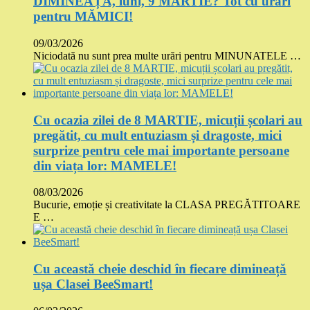
DIMINEAȚĂ, luni, 9 MARTIE? Tot cu urări
pentru MĂMICI!
09/03/2026
Niciodată nu sunt prea multe urări pentru MINUNATELE …
Cu ocazia zilei de 8 MARTIE, micuții școlari au
pregătit, cu mult entuziasm și dragoste, mici
surprize pentru cele mai importante persoane
din viața lor: MAMELE!
08/03/2026
Bucurie, emoție și creativitate la CLASA PREGĂTITOARE
E …
Cu această cheie deschid în fiecare dimineață
ușa Clasei BeeSmart!