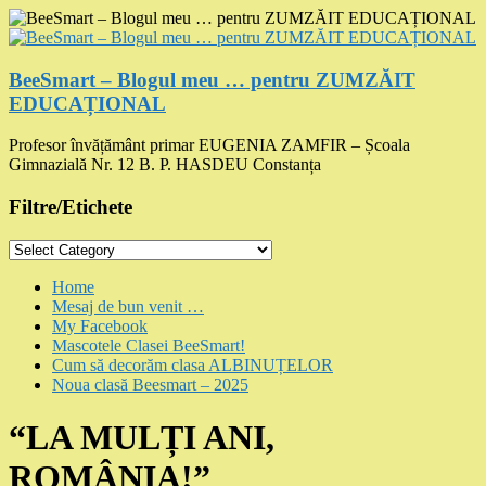
Skip
to
content
BeeSmart – Blogul meu … pentru ZUMZĂIT
EDUCAȚIONAL
Profesor învățământ primar EUGENIA ZAMFIR – Școala
Gimnazială Nr. 12 B. P. HASDEU Constanța
Filtre/Etichete
Filtre/Etichete
Menu
Home
Mesaj de bun venit …
My Facebook
Mascotele Clasei BeeSmart!
Cum să decorăm clasa ALBINUȚELOR
Noua clasă Beesmart – 2025
“LA MULȚI ANI,
ROMÂNIA!”