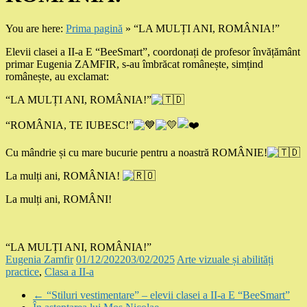
You are here:
Prima pagină
»
“LA MULȚI ANI, ROMÂNIA!”
Elevii clasei a II-a E “BeeSmart”, coordonați de profesor învățământ
primar Eugenia ZAMFIR, s-au îmbrăcat românește, simțind
românește, au exclamat:
“LA MULȚI ANI, ROMÂNIA!”
“ROMÂNIA, TE IUBESC!”
Cu mândrie și cu mare bucurie pentru a noastră ROMÂNIE!
La mulți ani, ROMÂNIA!
La mulți ani, ROMÂNI!
“LA MULȚI ANI, ROMÂNIA!”
Eugenia Zamfir
01/12/2022
03/02/2025
Arte vizuale și abilități
practice
,
Clasa a II-a
←
“Stiluri vestimentare” – elevii clasei a II-a E “BeeSmart”