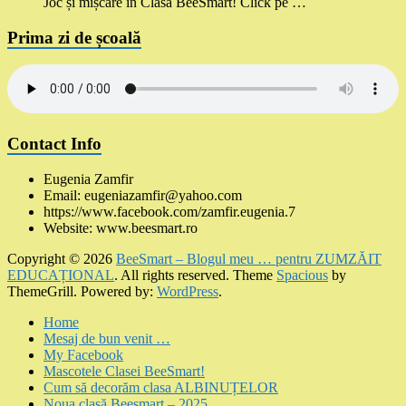
Joc și mișcare în Clasa BeeSmart! Click pe …
Prima zi de școală
Contact Info
Eugenia Zamfir
Email: eugeniazamfir@yahoo.com
https://www.facebook.com/zamfir.eugenia.7
Website: www.beesmart.ro
Copyright © 2026
BeeSmart – Blogul meu … pentru ZUMZĂIT
EDUCAȚIONAL
. All rights reserved. Theme
Spacious
by
ThemeGrill. Powered by:
WordPress
.
Home
Mesaj de bun venit …
My Facebook
Mascotele Clasei BeeSmart!
Cum să decorăm clasa ALBINUȚELOR
Noua clasă Beesmart – 2025