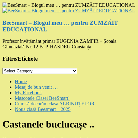
Skip
to
content
BeeSmart – Blogul meu … pentru ZUMZĂIT
EDUCAȚIONAL
Profesor învățământ primar EUGENIA ZAMFIR – Școala
Gimnazială Nr. 12 B. P. HASDEU Constanța
Filtre/Etichete
Filtre/Etichete
Menu
Home
Mesaj de bun venit …
My Facebook
Mascotele Clasei BeeSmart!
Cum să decorăm clasa ALBINUȚELOR
Noua clasă Beesmart – 2025
Castanele buclucașe ..