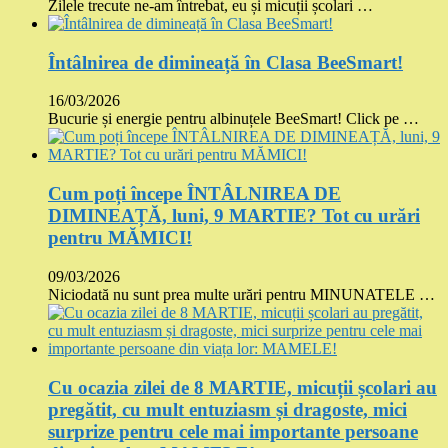
Zilele trecute ne-am întrebat, eu și micuții școlari …
Întâlnirea de dimineață în Clasa BeeSmart!
16/03/2026
Bucurie și energie pentru albinuțele BeeSmart! Click pe …
Cum poți începe ÎNTÂLNIREA DE
DIMINEAȚĂ, luni, 9 MARTIE? Tot cu urări
pentru MĂMICI!
09/03/2026
Niciodată nu sunt prea multe urări pentru MINUNATELE …
Cu ocazia zilei de 8 MARTIE, micuții școlari au
pregătit, cu mult entuziasm și dragoste, mici
surprize pentru cele mai importante persoane