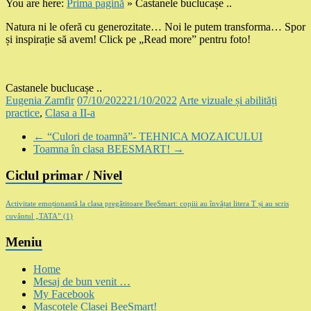
You are here:
Prima pagină
»
Castanele buclucașe ..
Natura ni le oferă cu generozitate… Noi le putem transforma… Spor
și inspirație să avem! Click pe „Read more” pentru foto!
Castanele buclucașe ..
Eugenia Zamfir
07/10/2022
21/10/2022
Arte vizuale și abilități
practice
,
Clasa a II-a
←
“Culori de toamnă”- TEHNICA MOZAICULUI
Toamna în clasa BEESMART!
→
Ciclul primar / Nivel
Activitate emoționantă la clasa pregătitoare BeeSmart: copiii au învățat litera T și au scris
cuvântul „TATA”
(1)
Meniu
Home
Mesaj de bun venit …
My Facebook
Mascotele Clasei BeeSmart!