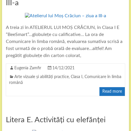
III-a
A treia zi în ATELIERUL LUI MOȘ CRĂCIUN, în Clasa I E
“BeeSmart”…globulețe cu calificative… La ora de
Comunicare în limba română, evaluarea sumativa scrisă a
fost urmată de o probă orală de evaluare…altfel! Am
pregătit globulețe din carton colorat,
Eugenia Zamfir
14/12/2021
Arte vizuale și abilități practice
,
Clasa I
,
Comunicare în limba
română
Read more
Litera E. Activități cu elefănței