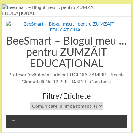
Skip
to
content
BeeSmart – Blogul meu …
pentru ZUMZĂIT
EDUCAȚIONAL
Profesor învățământ primar EUGENIA ZAMFIR – Școala
Gimnazială Nr. 12 B. P. HASDEU Constanța
Filtre/Etichete
Filtre/Etichete
Menu