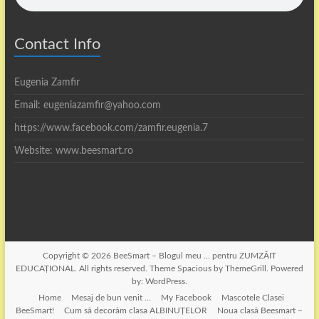
Contact Info
Eugenia Zamfir
Email: eugeniazamfir@yahoo.com
https://www.facebook.com/zamfir.eugenia.7
Website: www.beesmart.ro
Copyright © 2026
BeeSmart – Blogul meu … pentru ZUMZĂIT
EDUCAȚIONAL
. All rights reserved. Theme
Spacious
by ThemeGrill. Powered
by:
WordPress
.
Home
Mesaj de bun venit …
My Facebook
Mascotele Clasei
BeeSmart!
Cum să decorăm clasa ALBINUȚELOR
Noua clasă Beesmart –