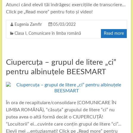
Atunci când elevii tăi îndrăgesc exercițiile de transcriere…
Click pe „Read more” pentru foto și video!
Eugenia Zamfir
05/03/2022
Clasa I
,
Comunicare în limba română
Read more
Ciupercuța – grupul de litere „ci”
pentru albinuțele BEESMART
În ora de recapitulare/consolidare (COMUNICARE ÎN
LIMBA ROMÂNĂ), “căsuța” grupului de litere “ci” nu
putea avea o altă formă decât o CIUPERCUȚĂ!
“Locuitorii” ei…cuvinte care conțin grupul de litere “ci”…
Elevii mei …entuziasmati! Click pe „Read more” pentru