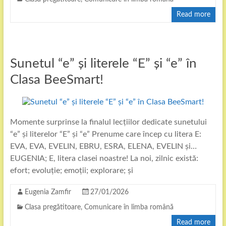
Read more
Sunetul “e” și literele “E” și “e” în
Clasa BeeSmart!
Momente surprinse la finalul lecțiilor dedicate sunetului
“e” și literelor “E” și “e” Prenume care încep cu litera E:
EVA, EVA, EVELIN, EBRU, ESRA, ELENA, EVELIN și…
EUGENIA; E, litera clasei noastre! La noi, zilnic există:
efort; evoluție; emoții; explorare; și
Eugenia Zamfir
27/01/2026
Clasa pregătitoare
,
Comunicare în limba română
Read more