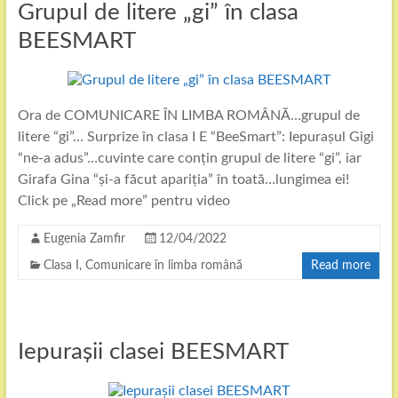
Grupul de litere „gi” în clasa
BEESMART
Ora de COMUNICARE ÎN LIMBA ROMÂNĂ…grupul de
litere “gi”… Surprize în clasa I E “BeeSmart”: Iepurașul Gigi
“ne-a adus”…cuvinte care conțin grupul de litere “gi”, iar
Girafa Gina “și-a făcut apariția” în toată…lungimea ei!
Click pe „Read more” pentru video
Eugenia Zamfir
12/04/2022
Clasa I
,
Comunicare în limba română
Read more
Iepurașii clasei BEESMART