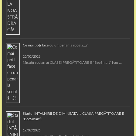
Ce mai poți face cu un penar la școală…?!
20/02/2026
Micuții școlari ai CLASEI PREGĂTITOARE E “BeeSmart” l-au …
Startul ÎNTÂLNIRII DE DIMINEAȚĂ la CLASA PREGĂTITOARE E
“BeeSmart”!
19/02/2026