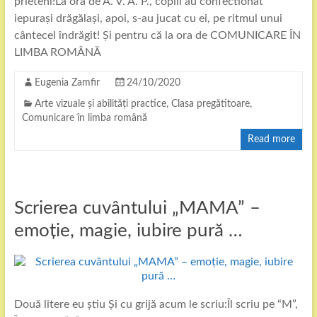
prieteni!La ora de A. V. A. P., copiii au confectionat
iepurași drăgălași, apoi, s-au jucat cu ei, pe ritmul unui
cântecel îndrăgit! Și pentru că la ora de COMUNICARE ÎN
LIMBA ROMÂNĂ
Eugenia Zamfir
24/10/2020
Arte vizuale și abilități practice
,
Clasa pregătitoare
,
Comunicare în limba română
Read more
Scrierea cuvântului „MAMA” –
emoție, magie, iubire pură …
Două litere eu știu Și cu grijă acum le scriu:Îl scriu pe “M”,