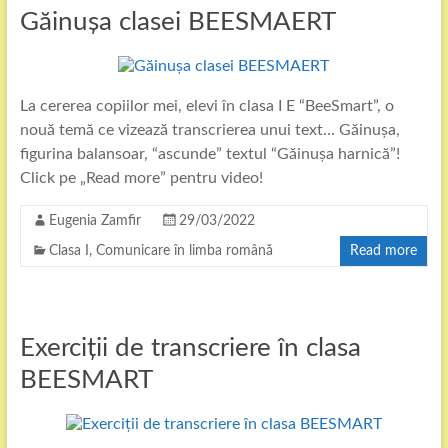
Găinușa clasei BEESMAERT
La cererea copiilor mei, elevi în clasa I E “BeeSmart”, o
nouă temă ce vizează transcrierea unui text… Găinușa,
figurina balansoar, “ascunde” textul “Găinușa harnică”!
Click pe „Read more” pentru video!
Eugenia Zamfir
29/03/2022
Clasa I
,
Comunicare în limba română
Read more
Exerciții de transcriere în clasa
BEESMART