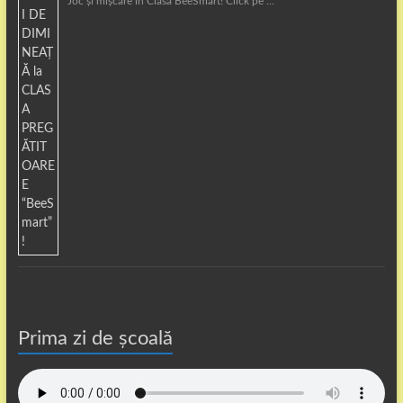
Joc și mișcare în Clasa BeeSmart! Click pe …
Prima zi de școală