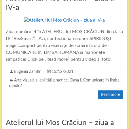
IV-a
Ziua numărul 4 în ATELIERUL lui MOȘ CRĂCIUN din clasa
I E “BeeSmart”… Azi, confecționarea unor SPIRIDUȘI
magici…suport pentru exerciții de scriere la ora de
COMUNICARE ÎN LIMBA ROMÂNĂ și marionete
simpatice! Click pe „Read more” pentru video și foto!
Eugenia Zamfir
15/12/2021
Arte vizuale și abilități practice
,
Clasa I
,
Comunicare în limba
română
Read more
Atelierul lui Moș Crăciun – ziua a