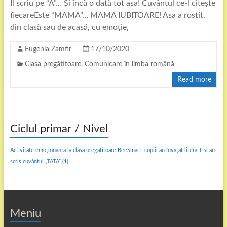
Îl scriu pe “A”… Și încă o dată tot așa! Cuvântul ce-l citește
fiecareEste “MAMA”… MAMA IUBITOARE! Așa a rostit,
din clasă sau de acasă, cu emoție,
Eugenia Zamfir
17/10/2020
Clasa pregătitoare
,
Comunicare în limba română
Read more
Ciclul primar / Nivel
Activitate emoționantă la clasa pregătitoare BeeSmart: copiii au învățat litera T și au
scris cuvântul „TATA”
(1)
Meniu