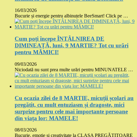
16/03/2026
Bucurie și energie pentru albinuțele BeeSmart! Click pe …
Cum poți începe ÎNTÂLNIREA DE
DIMINEAȚĂ, luni, 9 MARTIE? Tot cu urări
pentru MĂMICI!
09/03/2026
Niciodată nu sunt prea multe urări pentru MINUNATELE …
Cu ocazia zilei de 8 MARTIE, micuții școlari au
pregătit, cu mult entuziasm și dragoste, mici
surprize pentru cele mai importante persoane
din viața lor: MAMELE!
08/03/2026
Bucurie, emoție și creativitate la CLASA PREGĂTITOARE