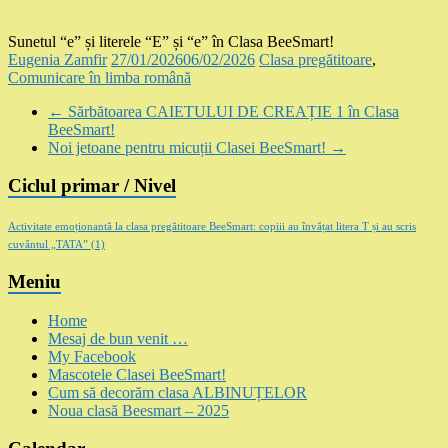
Sunetul “e” și literele “E” și “e” în Clasa BeeSmart!
Eugenia Zamfir
27/01/2026
06/02/2026
Clasa pregătitoare
,
Comunicare în limba română
←
Sărbătoarea CAIETULUI DE CREAȚIE 1 în Clasa
BeeSmart!
Noi jetoane pentru micuții Clasei BeeSmart!
→
Ciclul primar / Nivel
Activitate emoționantă la clasa pregătitoare BeeSmart: copiii au învățat litera T și au scris
cuvântul „TATA”
(1)
Meniu
Home
Mesaj de bun venit …
My Facebook
Mascotele Clasei BeeSmart!
Cum să decorăm clasa ALBINUȚELOR
Noua clasă Beesmart – 2025