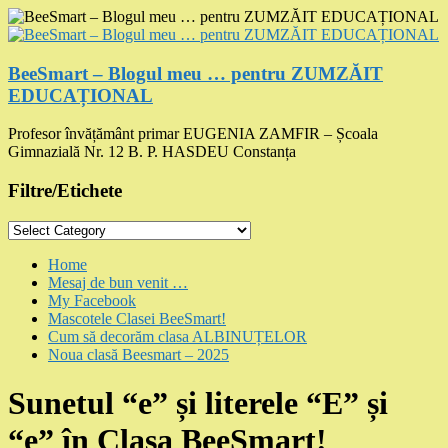
Skip
to
content
BeeSmart – Blogul meu … pentru ZUMZĂIT
EDUCAȚIONAL
Profesor învățământ primar EUGENIA ZAMFIR – Școala
Gimnazială Nr. 12 B. P. HASDEU Constanța
Filtre/Etichete
Filtre/Etichete
Menu
Home
Mesaj de bun venit …
My Facebook
Mascotele Clasei BeeSmart!
Cum să decorăm clasa ALBINUȚELOR
Noua clasă Beesmart – 2025
Sunetul “e” și literele “E” și
“e” în Clasa BeeSmart!