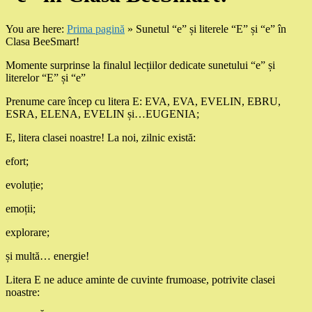
You are here:
Prima pagină
»
Sunetul “e” și literele “E” și “e” în
Clasa BeeSmart!
Momente surprinse la finalul lecțiilor dedicate sunetului “e” și
literelor “E” și “e”
Prenume care încep cu litera E: EVA, EVA, EVELIN, EBRU,
ESRA, ELENA, EVELIN și…EUGENIA;
E, litera clasei noastre! La noi, zilnic există:
efort;
evoluție;
emoții;
explorare;
și multă… energie!
Litera E ne aduce aminte de cuvinte frumoase, potrivite clasei
noastre: