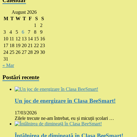
Calendar
August 2026
M
T
W
T
F
S
S
1
2
3
4
5
6
7
8
9
10
11
12
13
14
15
16
17
18
19
20
21
22
23
24
25
26
27
28
29
30
31
« Mar
Postări recente
Un joc de energizare în Clasa BeeSmart!
17/03/2026
Zilele trecute ne-am întrebat, eu și micuții școlari …
Întâlnirea de dimineață în Clasa BeeSmart!