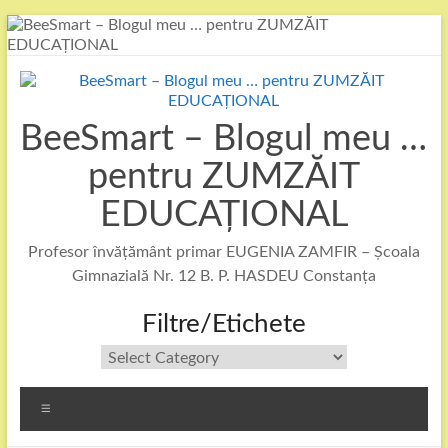
Skip
to
content
BeeSmart – Blogul meu …
pentru ZUMZĂIT
EDUCAȚIONAL
Profesor învățământ primar EUGENIA ZAMFIR – Școala
Gimnazială Nr. 12 B. P. HASDEU Constanța
Filtre/Etichete
Filtre/Etichete
Menu