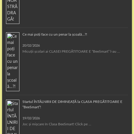
Ce mai poți face cu un penar la școală…?!
20/02/2026
Micuții școlari ai CLASEI PREGĂTITOARE E “BeeSmart” l-au …
Startul ÎNTÂLNIRII DE DIMINEAȚĂ la CLASA PREGĂTITOARE E
“BeeSmart”!
19/02/2026
Joc și mișcare în Clasa BeeSmart! Click pe …