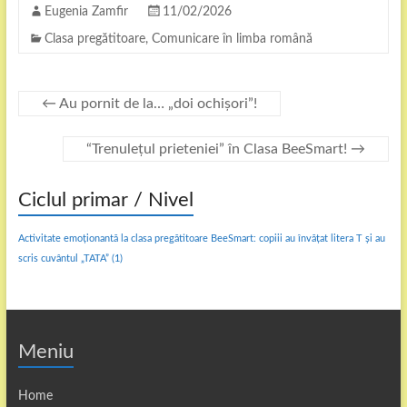
Eugenia Zamfir
11/02/2026
Clasa pregătitoare
,
Comunicare în limba română
←
Au pornit de la… „doi ochișori”!
“Trenulețul prieteniei” în Clasa BeeSmart!
→
Ciclul primar / Nivel
Activitate emoționantă la clasa pregătitoare BeeSmart: copiii au învățat litera T și au
scris cuvântul „TATA”
(1)
Meniu
Home