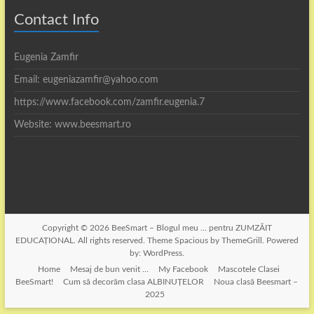
Contact Info
Eugenia Zamfir
Email: eugeniazamfir@yahoo.com
https://www.facebook.com/zamfir.eugenia.7
Website: www.beesmart.ro
Copyright © 2026
BeeSmart – Blogul meu … pentru ZUMZĂIT
EDUCAȚIONAL
. All rights reserved. Theme
Spacious
by ThemeGrill. Powered
by:
WordPress
.
Home
Mesaj de bun venit …
My Facebook
Mascotele Clasei
BeeSmart!
Cum să decorăm clasa ALBINUȚELOR
Noua clasă Beesmart –
2025