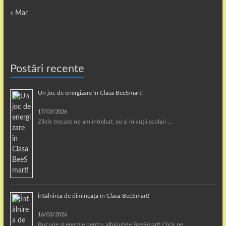
« Mar
Postări recente
Un joc de energizare în Clasa BeeSmart!
17/03/2026
Zilele trecute ne-am întrebat, eu și micuții școlari …
Întâlnirea de dimineață în Clasa BeeSmart!
16/03/2026
Bucurie și energie pentru albinuțele BeeSmart! Click pe …