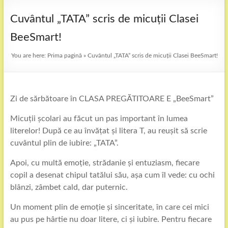
Cuvântul „TATA” scris de micuții Clasei
BeeSmart!
You are here:
Prima pagină
»
Cuvântul „TATA” scris de micuții Clasei BeeSmart!
Zi de sărbătoare în CLASA PREGĂTITOARE E „BeeSmart”
Micuții școlari au făcut un pas important în lumea
literelor! După ce au învățat și litera T, au reușit să scrie
cuvântul plin de iubire: „TATA”.
Apoi, cu multă emoție, strădanie și entuziasm, fiecare
copil a desenat chipul tatălui său, așa cum îl vede: cu ochi
blânzi, zâmbet cald, dar puternic.
Un moment plin de emoție și sinceritate, în care cei mici
au pus pe hârtie nu doar litere, ci și iubire. Pentru fiecare