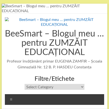
Skip
to
content
BeeSmart – Blogul meu …
pentru ZUMZĂIT
EDUCAȚIONAL
Profesor învățământ primar EUGENIA ZAMFIR – Școala
Gimnazială Nr. 12 B. P. HASDEU Constanța
Filtre/Etichete
Filtre/Etichete
Menu