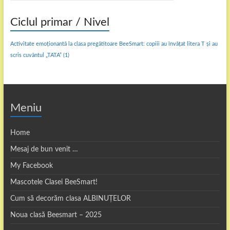
Ciclul primar / Nivel
Activitate emoționantă la clasa pregătitoare BeeSmart: copiii au învățat litera T și au
scris cuvântul „TATA”
(1)
Meniu
Home
Mesaj de bun venit …
My Facebook
Mascotele Clasei BeeSmart!
Cum să decorăm clasa ALBINUȚELOR
Noua clasă Beesmart – 2025