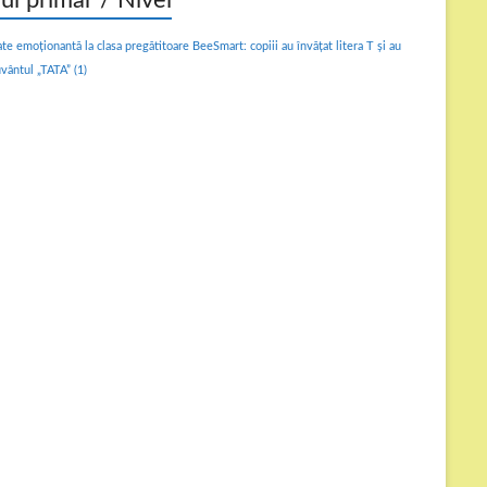
lul primar / Nivel
ate emoționantă la clasa pregătitoare BeeSmart: copiii au învățat litera T și au
uvântul „TATA”
(1)