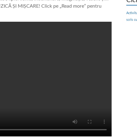
Cic
MUZICĂ ȘI MIȘCARE! Click pe „Read more” pentru
Activit
scris c