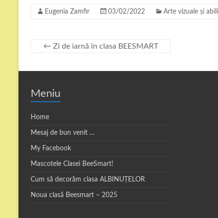
Eugenia Zamfir
03/02/2022
Arte vizuale și abil
←
Zi de iarnă în clasa BEESMART
Meniu
Home
Mesaj de bun venit …
My Facebook
Mascotele Clasei BeeSmart!
Cum să decorăm clasa ALBINUȚELOR
Noua clasă Beesmart – 2025