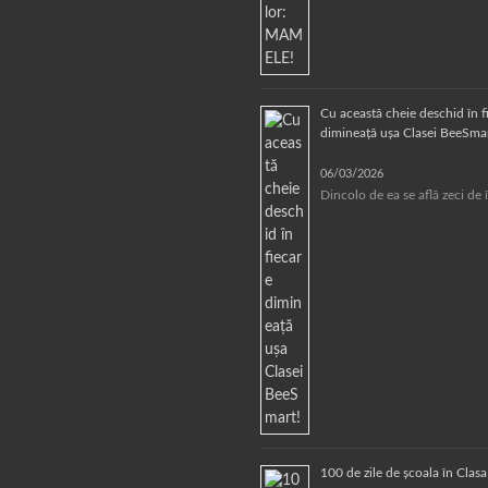
Cu această cheie deschid în f
dimineață ușa Clasei BeeSmar
06/03/2026
Dincolo de ea se află zeci de 
100 de zile de școala în Clas