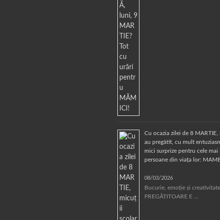
Cu ocazia zilei de 8 MARTIE, 
au pregătit, cu mult entuziasm
mici surprize pentru cele mai
persoane din viața lor: MAM
08/03/2026
Bucurie, emoție și creativita
PREGĂTITOARE E …