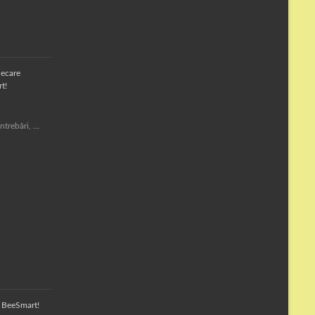
iecare
t!
întrebări, …
a BeeSmart!