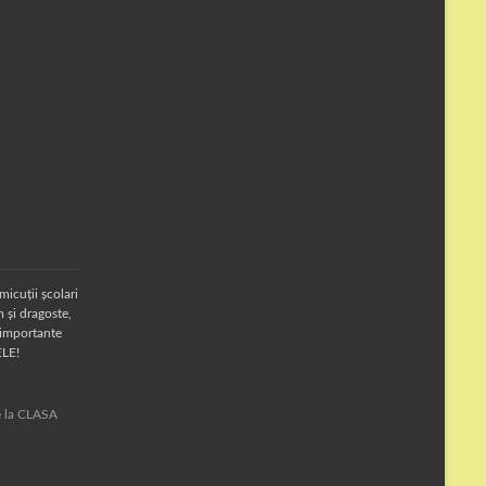
micuții școlari
 și dragoste,
 importante
ELE!
te la CLASA