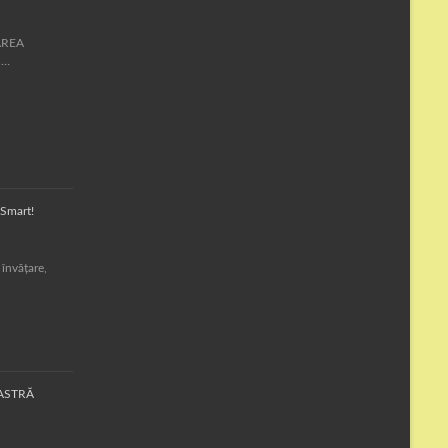
MAREA
 …
Smart!
 învățare,
OASTRĂ