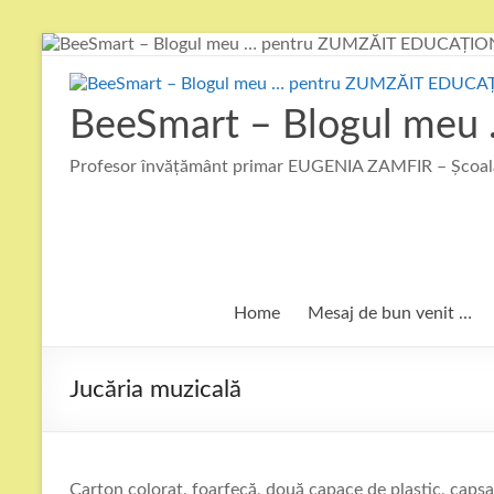
Skip
to
content
BeeSmart – Blogul me
Profesor învățământ primar EUGENIA ZAMFIR – Școala
Home
Mesaj de bun venit …
Jucăria muzicală
Carton colorat, foarfecă, două capace de plastic, capsato