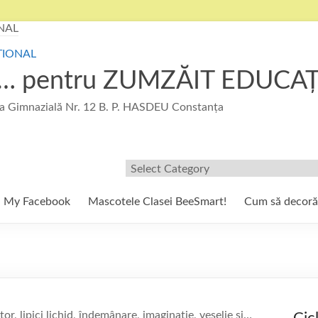
u … pentru ZUMZĂIT EDUCA
 Gimnazială Nr. 12 B. P. HASDEU Constanța
Filtre/Etichete
My Facebook
Mascotele Clasei BeeSmart!
Cum să decor
r, lipici lichid, îndemânare, imaginație, veselie și…