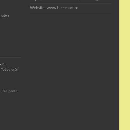
Website: www.beesmart.ro
inuțele
A DE
Tot cu urări
 urări pentru