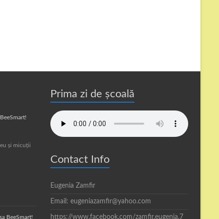
Prima zi de școală
a BeeSmart!
eu și micuții
Contact Info
Eugenia Zamfir
Email: eugeniazamfir@yahoo.com
https://www.facebook.com/zamfir.eugenia.7
asa BeeSmart!