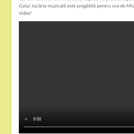
Gata! Jucăria muzicală este pregătită pentru ora de 
video!