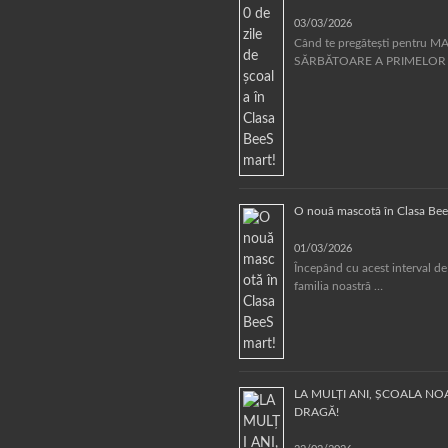
03/03/2026
Când te pregătești pentru 
SĂRBĂTOARE A PRIMELOR
O nouă mascotă în Clasa Bee
01/03/2026
Începând cu acest interval de
familia noastră …
LA MULȚI ANI, ȘCOALA N
DRAGĂ!