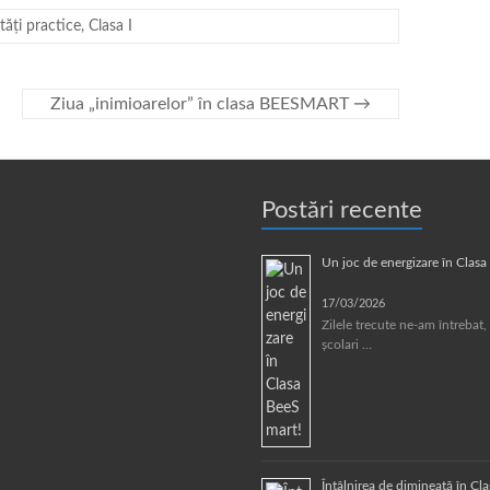
ități practice
,
Clasa I
Ziua „inimioarelor” în clasa BEESMART
→
Postări recente
Un joc de energizare în Clas
17/03/2026
Zilele trecute ne-am întrebat, 
școlari …
Întâlnirea de dimineață în Cl