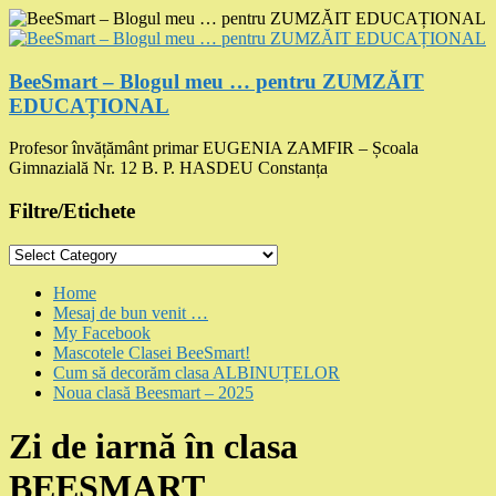
Skip
to
content
BeeSmart – Blogul meu … pentru ZUMZĂIT
EDUCAȚIONAL
Profesor învățământ primar EUGENIA ZAMFIR – Școala
Gimnazială Nr. 12 B. P. HASDEU Constanța
Filtre/Etichete
Filtre/Etichete
Menu
Home
Mesaj de bun venit …
My Facebook
Mascotele Clasei BeeSmart!
Cum să decorăm clasa ALBINUȚELOR
Noua clasă Beesmart – 2025
Zi de iarnă în clasa
BEESMART