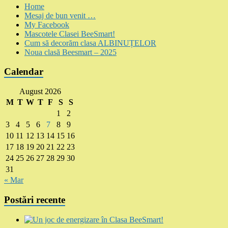
Home
Mesaj de bun venit …
My Facebook
Mascotele Clasei BeeSmart!
Cum să decorăm clasa ALBINUȚELOR
Noua clasă Beesmart – 2025
Calendar
August 2026
M
T
W
T
F
S
S
1
2
3
4
5
6
7
8
9
10
11
12
13
14
15
16
17
18
19
20
21
22
23
24
25
26
27
28
29
30
31
« Mar
Postări recente