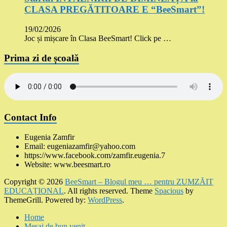
CLASA PREGĂTITOARE E “BeeSmart”!
19/02/2026
Joc și mișcare în Clasa BeeSmart! Click pe …
Prima zi de școală
Contact Info
Eugenia Zamfir
Email: eugeniazamfir@yahoo.com
https://www.facebook.com/zamfir.eugenia.7
Website: www.beesmart.ro
Copyright © 2026
BeeSmart – Blogul meu … pentru ZUMZĂIT
EDUCAȚIONAL
. All rights reserved. Theme
Spacious
by
ThemeGrill. Powered by:
WordPress
.
Home
Mesaj de bun venit …