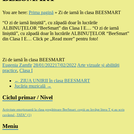
You are here:
Prima pagină
»
Zi de iarnă în clasa BEESMART
“O zi de iarnă liniștită”, cu zăpadă doar în lucrările
ALBINUȚELOR “BeeSmart” din Clasa I E… “O zi de iarnă
liniștită”, cu zăpadă doar în lucrările ALBINUȚELOR “BeeSmart”
din Clasa I E… Click pe „Read more” pentru foto!
Zi de iarnă în clasa BEESMART
Eugenia Zamfir
28/01/2022
17/02/2022
Arte vizuale și abilități
practice
,
Clasa I
←
ZIUA UNIRII în clasa BEESMART
Jucăria muzicală
→
Ciclul primar / Nivel
Activitate emoționantă la clasa pregătitoare BeeSmart: copiii au învățat litera T și au scris
cuvântul „TATA”
(1)
Meniu