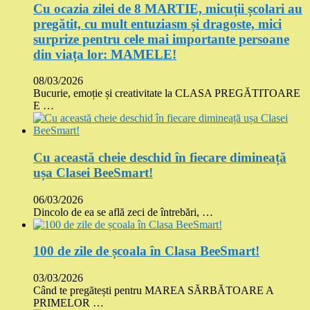
Cu ocazia zilei de 8 MARTIE, micuții școlari au
pregătit, cu mult entuziasm și dragoste, mici
surprize pentru cele mai importante persoane
din viața lor: MAMELE!
08/03/2026
Bucurie, emoție și creativitate la CLASA PREGĂTITOARE
E …
Cu această cheie deschid în fiecare dimineață
ușa Clasei BeeSmart!
06/03/2026
Dincolo de ea se află zeci de întrebări, …
100 de zile de școala în Clasa BeeSmart!
03/03/2026
Când te pregătești pentru MAREA SĂRBĂTOARE A
PRIMELOR …