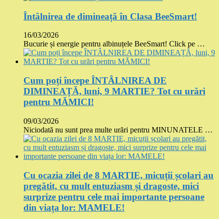
Întâlnirea de dimineață în Clasa BeeSmart!
16/03/2026
Bucurie și energie pentru albinuțele BeeSmart! Click pe …
Cum poți începe ÎNTÂLNIREA DE
DIMINEAȚĂ, luni, 9 MARTIE? Tot cu urări
pentru MĂMICI!
09/03/2026
Niciodată nu sunt prea multe urări pentru MINUNATELE …
Cu ocazia zilei de 8 MARTIE, micuții școlari au
pregătit, cu mult entuziasm și dragoste, mici
surprize pentru cele mai importante persoane
din viața lor: MAMELE!