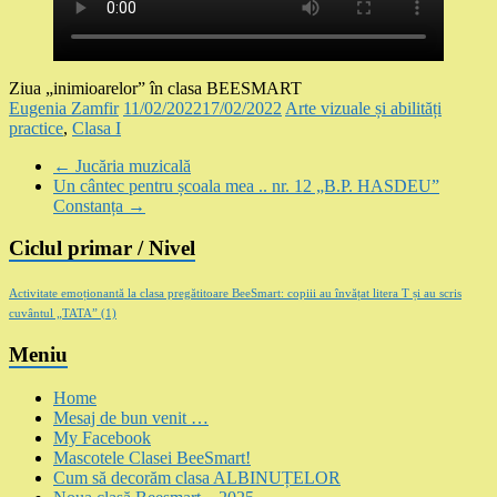
Ziua „inimioarelor” în clasa BEESMART
Eugenia Zamfir
11/02/2022
17/02/2022
Arte vizuale și abilități
practice
,
Clasa I
←
Jucăria muzicală
Un cântec pentru școala mea .. nr. 12 „B.P. HASDEU”
Constanța
→
Ciclul primar / Nivel
Activitate emoționantă la clasa pregătitoare BeeSmart: copiii au învățat litera T și au scris
cuvântul „TATA”
(1)
Meniu
Home
Mesaj de bun venit …
My Facebook
Mascotele Clasei BeeSmart!
Cum să decorăm clasa ALBINUȚELOR