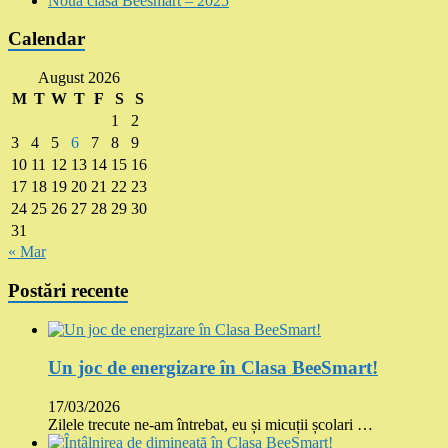
Noua clasă Beesmart – 2025
Calendar
August 2026
M
T
W
T
F
S
S
1
2
3
4
5
6
7
8
9
10
11
12
13
14
15
16
17
18
19
20
21
22
23
24
25
26
27
28
29
30
31
« Mar
Postări recente
Un joc de energizare în Clasa BeeSmart!
17/03/2026
Zilele trecute ne-am întrebat, eu și micuții școlari …