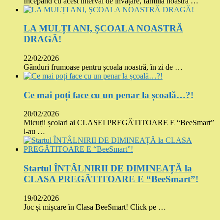
Începând cu acest interval de învățare, familia noastră …
LA MULȚI ANI, ȘCOALA NOASTRĂ
DRAGĂ!
22/02/2026
Gânduri frumoase pentru școala noastră, în zi de …
Ce mai poți face cu un penar la școală…?!
20/02/2026
Micuții școlari ai CLASEI PREGĂTITOARE E “BeeSmart”
l-au …
Startul ÎNTÂLNIRII DE DIMINEAȚĂ la
CLASA PREGĂTITOARE E “BeeSmart”!
19/02/2026
Joc și mișcare în Clasa BeeSmart! Click pe …