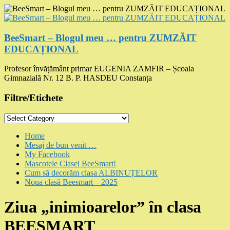
Skip
to
content
BeeSmart – Blogul meu … pentru ZUMZĂIT
EDUCAȚIONAL
Profesor învățământ primar EUGENIA ZAMFIR – Școala
Gimnazială Nr. 12 B. P. HASDEU Constanța
Filtre/Etichete
Filtre/Etichete
Menu
Home
Mesaj de bun venit …
My Facebook
Mascotele Clasei BeeSmart!
Cum să decorăm clasa ALBINUȚELOR
Noua clasă Beesmart – 2025
Ziua „inimioarelor” în clasa
BEESMART