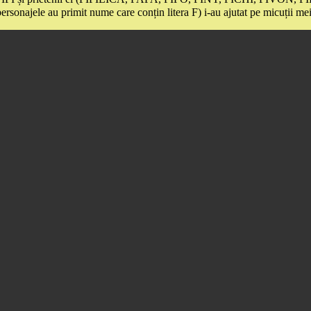
u primit nume care conțin litera F) i-au ajutat pe micuții mei 