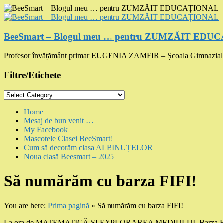
Skip
to
content
BeeSmart – Blogul meu … pentru ZUMZĂIT ED
Profesor învățământ primar EUGENIA ZAMFIR – Școala Gimnazial
Filtre/Etichete
Filtre/Etichete
Menu
Home
Mesaj de bun venit …
My Facebook
Mascotele Clasei BeeSmart!
Cum să decorăm clasa ALBINUȚELOR
Noua clasă Beesmart – 2025
Să numărăm cu barza FIFI!
You are here:
Prima pagină
»
Să numărăm cu barza FIFI!
La ora de MATEMATICĂ ȘI EXPLORAREA MEDIULUI, Barza FIFI 