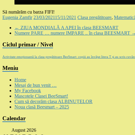
Să numărăm cu barza FIFI!
Eugenia Zamfir
23/03/2021
15/11/2021
Clasa pregătitoare
,
Matematică
←
ZIUA MONDIALĂ A APEI în clasa BEESMART
Numere PARE … numere IMPARE .. în clasa BEESMART
Ciclul primar / Nivel
Activitate emoționantă la clasa pregătitoare BeeSmart: copiii au învățat litera T și au scris cuv
Meniu
Home
Mesaj de bun venit …
My Facebook
Mascotele Clasei BeeSmart!
Cum să decorăm clasa ALBINUȚELOR
Noua clasă Beesmart – 2025
Calendar
August 2026