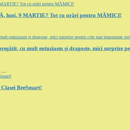
luni, 9 MARTIE? Tot cu urări pentru MĂMICI!
regătit, cu mult entuziasm și dragoste, mici surprize p
E …
a Clasei BeeSmart!