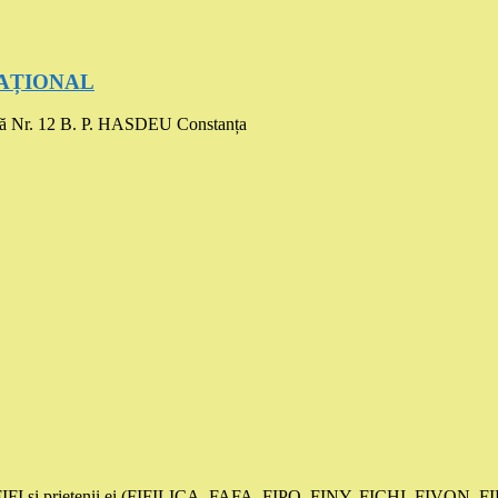
UCAȚIONAL
ă Nr. 12 B. P. HASDEU Constanța
și prietenii ei (FIFILICA, FAFA, FIPO, FINY, FICHI, FIVON,