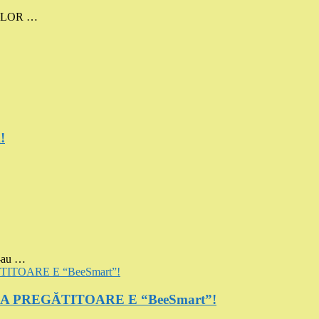
MELOR …
!
-au …
SA PREGĂTITOARE E “BeeSmart”!