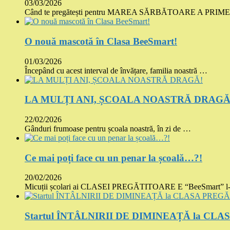
03/03/2026
Când te pregătești pentru MAREA SĂRBĂTOARE A PRI
O nouă mascotă în Clasa BeeSmart!
01/03/2026
Începând cu acest interval de învățare, familia noastră …
LA MULȚI ANI, ȘCOALA NOASTRĂ DRAGĂ
22/02/2026
Gânduri frumoase pentru școala noastră, în zi de …
Ce mai poți face cu un penar la școală…?!
20/02/2026
Micuții școlari ai CLASEI PREGĂTITOARE E “BeeSmart” l
Startul ÎNTÂLNIRII DE DIMINEAȚĂ la CLA