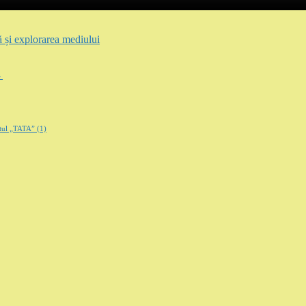
 și explorarea mediului
→
ântul „TATA”
(1)