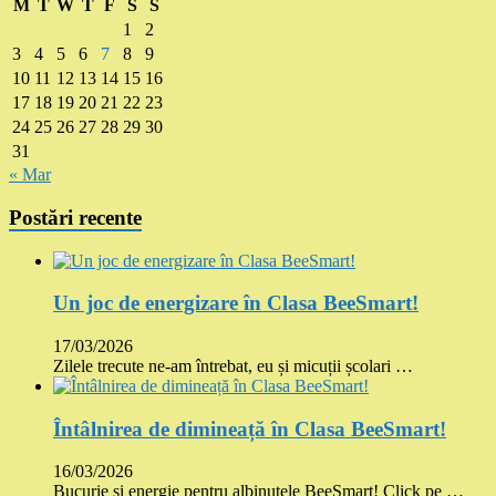
M
T
W
T
F
S
S
1
2
3
4
5
6
7
8
9
10
11
12
13
14
15
16
17
18
19
20
21
22
23
24
25
26
27
28
29
30
31
« Mar
Postări recente
Un joc de energizare în Clasa BeeSmart!
17/03/2026
Zilele trecute ne-am întrebat, eu și micuții școlari …
Întâlnirea de dimineață în Clasa BeeSmart!
16/03/2026
Bucurie și energie pentru albinuțele BeeSmart! Click pe …