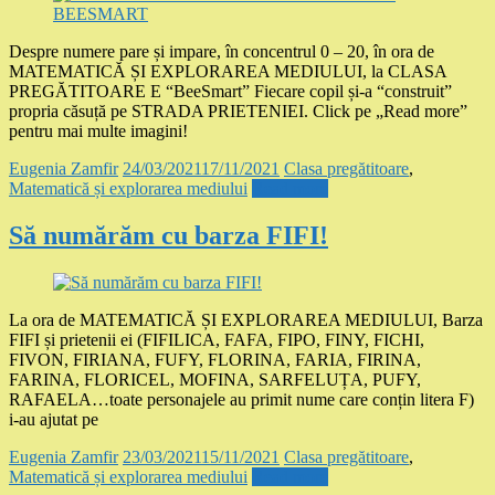
Despre numere pare și impare, în concentrul 0 – 20, în ora de
MATEMATICĂ ȘI EXPLORAREA MEDIULUI, la CLASA
PREGĂTITOARE E “BeeSmart” Fiecare copil și-a “construit”
propria căsuță pe STRADA PRIETENIEI. Click pe „Read more”
pentru mai multe imagini!
Eugenia Zamfir
24/03/2021
17/11/2021
Clasa pregătitoare
,
Matematică și explorarea mediului
Read more
Să numărăm cu barza FIFI!
La ora de MATEMATICĂ ȘI EXPLORAREA MEDIULUI, Barza
FIFI și prietenii ei (FIFILICA, FAFA, FIPO, FINY, FICHI,
FIVON, FIRIANA, FUFY, FLORINA, FARIA, FIRINA,
FARINA, FLORICEL, MOFINA, SARFELUȚA, PUFY,
RAFAELA…toate personajele au primit nume care conțin litera F)
i-au ajutat pe
Eugenia Zamfir
23/03/2021
15/11/2021
Clasa pregătitoare
,
Matematică și explorarea mediului
Read more