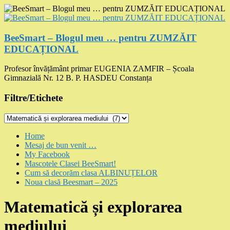
Skip
to
content
BeeSmart – Blogul meu … pentru ZUMZĂIT
EDUCAȚIONAL
Profesor învățământ primar EUGENIA ZAMFIR – Școala
Gimnazială Nr. 12 B. P. HASDEU Constanța
Filtre/Etichete
Filtre/Etichete
Menu
Home
Mesaj de bun venit …
My Facebook
Mascotele Clasei BeeSmart!
Cum să decorăm clasa ALBINUȚELOR
Noua clasă Beesmart – 2025
Matematică și explorarea
mediului