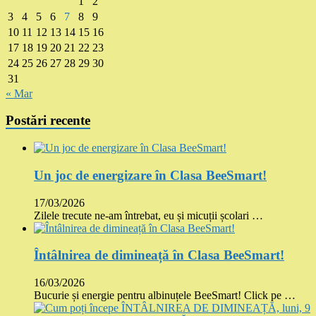
1
2
3
4
5
6
7
8
9
10
11
12
13
14
15
16
17
18
19
20
21
22
23
24
25
26
27
28
29
30
31
« Mar
Postări recente
Un joc de energizare în Clasa BeeSmart!
17/03/2026
Zilele trecute ne-am întrebat, eu și micuții școlari …
Întâlnirea de dimineață în Clasa BeeSmart!
16/03/2026
Bucurie și energie pentru albinuțele BeeSmart! Click pe …