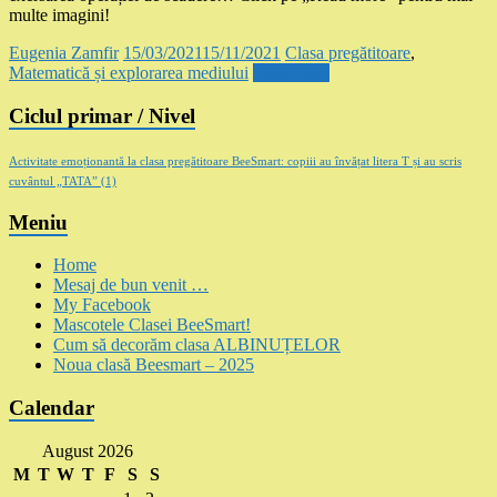
multe imagini!
Eugenia Zamfir
15/03/2021
15/11/2021
Clasa pregătitoare
,
Matematică și explorarea mediului
Read more
Ciclul primar / Nivel
Activitate emoționantă la clasa pregătitoare BeeSmart: copiii au învățat litera T și au scris
cuvântul „TATA”
(1)
Meniu
Home
Mesaj de bun venit …
My Facebook
Mascotele Clasei BeeSmart!
Cum să decorăm clasa ALBINUȚELOR
Noua clasă Beesmart – 2025
Calendar
August 2026
M
T
W
T
F
S
S