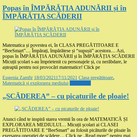
Popas în ÎMPĂRĂȚIA ADUNĂRII și în
ÎMPĂRĂȚIA SCĂDERII
Matematica și povestea ei, în CLASA PREGĂTITOARE E
“BeeSmart”… Împărați, împărătese și “supușii” acestora… Azi,
popas în ÎMPĂRĂȚIA ADUNĂRII și în ÎMPĂRĂȚIA SCĂDERII
Micuții școlari s-au împrietenit cu personajele și, cu nerăbdare, le
așteaptă pentru noi provocări matematice! Click pe
Eugenia Zamfir
18/03/2021
17/11/2021
Clasa pregătitoare
,
Matematică și explorarea mediului
Read more
„SCĂDEREA” – cu picaturile de ploaie!
Atunci când te inspiră starea vremii în ora de MATEMATICĂ ȘI
EXPLORAREA MEDIULUI… Micuții școlari ai CLASEI
PREGĂTITOARE E “BeeSmart” au folosit picăturile de ploaie în
exersarea operației de scădere… Click pe „Read more” pentru mai