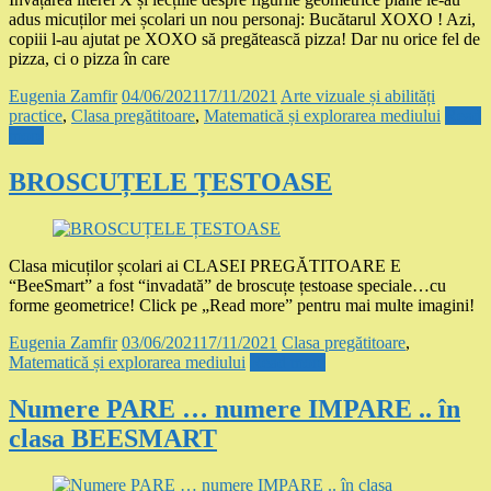
adus micuților mei școlari un nou personaj: Bucătarul XOXO ! Azi,
copiii l-au ajutat pe XOXO să pregătească pizza! Dar nu orice fel de
pizza, ci o pizza în care
Eugenia Zamfir
04/06/2021
17/11/2021
Arte vizuale și abilități
practice
,
Clasa pregătitoare
,
Matematică și explorarea mediului
Read
more
BROSCUȚELE ȚESTOASE
Clasa micuților școlari ai CLASEI PREGĂTITOARE E
“BeeSmart” a fost “invadată” de broscuțe țestoase speciale…cu
forme geometrice! Click pe „Read more” pentru mai multe imagini!
Eugenia Zamfir
03/06/2021
17/11/2021
Clasa pregătitoare
,
Matematică și explorarea mediului
Read more
Numere PARE … numere IMPARE .. în
clasa BEESMART