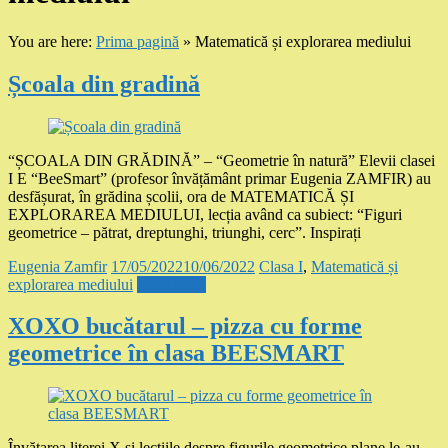
You are here:
Prima pagină
»
Matematică și explorarea mediului
Școala din gradină
“ȘCOALA DIN GRĂDINĂ” – “Geometrie în natură” Elevii clasei
I E “BeeSmart” (profesor învățământ primar Eugenia ZAMFIR) au
desfășurat, în grădina școlii, ora de MATEMATICĂ ȘI
EXPLORAREA MEDIULUI, lecția având ca subiect: “Figuri
geometrice – pătrat, dreptunghi, triunghi, cerc”. Inspirați
Eugenia Zamfir
17/05/2022
10/06/2022
Clasa I
,
Matematică și
explorarea mediului
Read more
XOXO bucătarul – pizza cu forme
geometrice în clasa BEESMART
Învățarea literei X și lecțiile despre figurile geometrice plane le-au