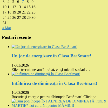
3
4
5
6
7
8
9
10
11
12
13
14
15
16
17
18
19
20
21
22
23
24
25
26
27
28
29
30
31
« Mar
Postări recente
Un joc de energizare în Clasa BeeSmart!
17/03/2026
Zilele trecute ne-am întrebat, eu și micuții școlari …
Întâlnirea de dimineață în Clasa BeeSmart!
16/03/2026
Bucurie și energie pentru albinuțele BeeSmart! Click pe …