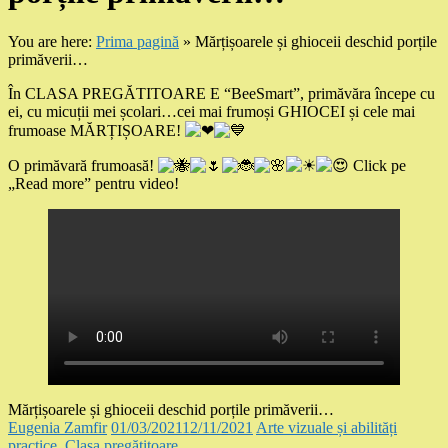
You are here:
Prima pagină
»
Mărțișoarele și ghioceii deschid porțile
primăverii…
În CLASA PREGĂTITOARE E “BeeSmart”, primăvăra începe cu
ei, cu micuții mei școlari…cei mai frumoși GHIOCEI și cele mai
frumoase MĂRȚIȘOARE!
O primăvară frumoasă!
Click pe
„Read more” pentru video!
Mărțișoarele și ghioceii deschid porțile primăverii…
Eugenia Zamfir
01/03/2021
12/11/2021
Arte vizuale și abilități
practice
,
Clasa pregătitoare