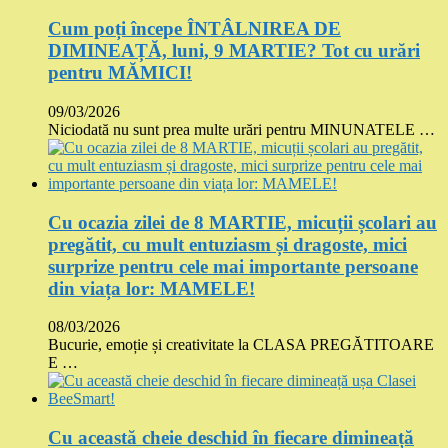
Cum poți începe ÎNTÂLNIREA DE
DIMINEAȚĂ, luni, 9 MARTIE? Tot cu urări
pentru MĂMICI!
09/03/2026
Niciodată nu sunt prea multe urări pentru MINUNATELE …
Cu ocazia zilei de 8 MARTIE, micuții școlari au
pregătit, cu mult entuziasm și dragoste, mici
surprize pentru cele mai importante persoane
din viața lor: MAMELE!
08/03/2026
Bucurie, emoție și creativitate la CLASA PREGĂTITOARE
E …
Cu această cheie deschid în fiecare dimineață