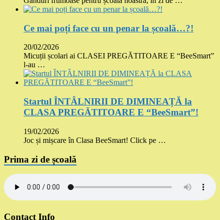
Gânduri frumoase pentru școala noastră, în zi de …
Ce mai poți face cu un penar la școală…?!
20/02/2026
Micuții școlari ai CLASEI PREGĂTITOARE E “BeeSmart”
l-au …
Startul ÎNTÂLNIRII DE DIMINEAȚĂ la
CLASA PREGĂTITOARE E “BeeSmart”!
19/02/2026
Joc și mișcare în Clasa BeeSmart! Click pe …
Prima zi de școală
Contact Info