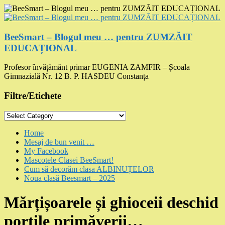
Skip
to
content
BeeSmart – Blogul meu … pentru ZUMZĂIT
EDUCAȚIONAL
Profesor învățământ primar EUGENIA ZAMFIR – Școala
Gimnazială Nr. 12 B. P. HASDEU Constanța
Filtre/Etichete
Filtre/Etichete
Menu
Home
Mesaj de bun venit …
My Facebook
Mascotele Clasei BeeSmart!
Cum să decorăm clasa ALBINUȚELOR
Noua clasă Beesmart – 2025
Mărțișoarele și ghioceii deschid
porțile primăverii…