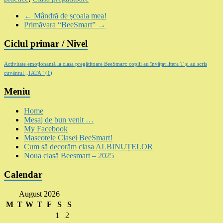
←
Mândră de școala mea!
Primăvara “BeeSmart”
→
Ciclul primar / Nivel
Activitate emoționantă la clasa pregătitoare BeeSmart: copiii au învățat litera T și au scris
cuvântul „TATA”
(1)
Meniu
Home
Mesaj de bun venit …
My Facebook
Mascotele Clasei BeeSmart!
Cum să decorăm clasa ALBINUȚELOR
Noua clasă Beesmart – 2025
Calendar
August 2026
M
T
W
T
F
S
S
1
2