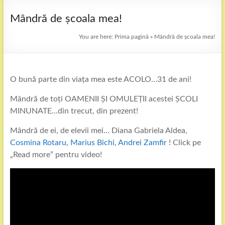
Mândră de școala mea!
You are here:
Prima pagină
»
Mândră de școala mea!
O bună parte din viața mea este ACOLO…31 de ani!
Mândră de toți OAMENII ȘI OMULEȚII acestei ȘCOLI
MINUNATE…din trecut, din prezent!
Mândră de ei, de elevii mei… Diana Gabriela Aldea,
Cosmina Rotaru
,
Marius Bichi
,
Andrei Zamfir
! Click pe
„Read more” pentru video!