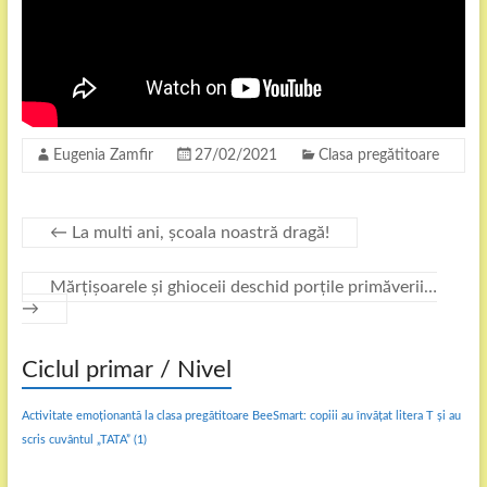
Eugenia Zamfir
27/02/2021
Clasa pregătitoare
←
La multi ani, școala noastră dragă!
Mărțișoarele și ghioceii deschid porțile primăverii…
→
Ciclul primar / Nivel
Activitate emoționantă la clasa pregătitoare BeeSmart: copiii au învățat litera T și au
scris cuvântul „TATA”
(1)