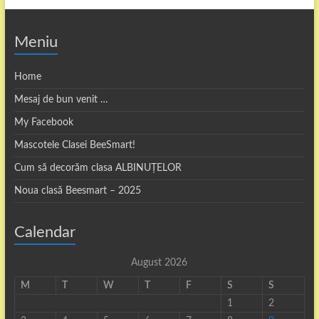
Meniu
Home
Mesaj de bun venit …
My Facebook
Mascotele Clasei BeeSmart!
Cum să decorăm clasa ALBINUȚELOR
Noua clasă Beesmart – 2025
Calendar
August 2026
M
T
W
T
F
S
S
1
2