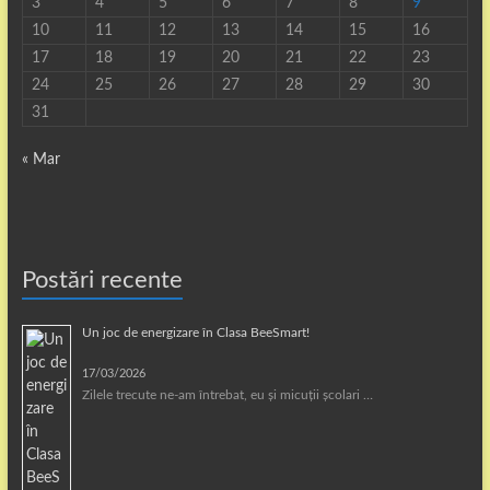
3
4
5
6
7
8
9
10
11
12
13
14
15
16
17
18
19
20
21
22
23
24
25
26
27
28
29
30
31
« Mar
Postări recente
Un joc de energizare în Clasa BeeSmart!
17/03/2026
Zilele trecute ne-am întrebat, eu și micuții școlari …