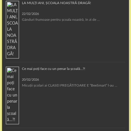
LA MULȚI ANI, ȘCOALA NOASTRĂ DRAGĂ!
22/02/2026
Gânduri frumoase pentru școala noastră, în zi de …
Ce mai poți face cu un penar la școală…?!
20/02/2026
Micuții școlari ai CLASEI PREGĂTITOARE E “BeeSmart” l-au …