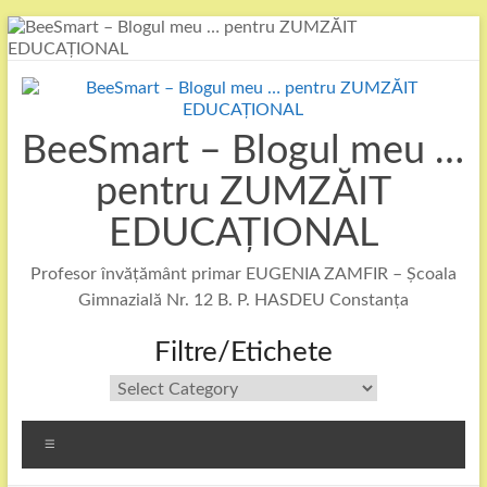
Skip
to
content
BeeSmart – Blogul meu …
pentru ZUMZĂIT
EDUCAȚIONAL
Profesor învățământ primar EUGENIA ZAMFIR – Școala
Gimnazială Nr. 12 B. P. HASDEU Constanța
Filtre/Etichete
Filtre/Etichete
Menu