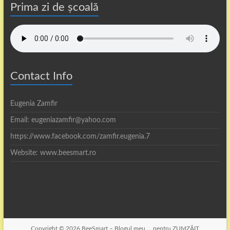
Prima zi de școală
Contact Info
Eugenia Zamfir
Email: eugeniazamfir@yahoo.com
https://www.facebook.com/zamfir.eugenia.7
Website: www.beesmart.ro
Copyright © 2026
BeeSmart – Blogul meu … pentru ZUMZĂIT