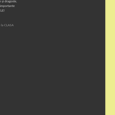
 și dragoste,
 importante
ELE!
te la CLASA