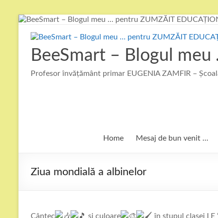
Skip
to
content
BeeSmart – Blogul me
Profesor învățământ primar EUGENIA ZAMFIR – Școala
Home
Mesaj de bun venit …
Ziua mondială a albinelor
Cântec
și culoare
în stupul clasei I 