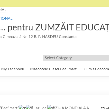
u … pentru ZUMZĂIT EDUCA
 Gimnazială Nr. 12 B. P. HASDEU Constanța
Filtre/Etichete
My Facebook
Mascotele Clasei BeeSmart!
Cum să decor
E “BeeSmart”
, azi, de
ZIUA MONDIALĂ A