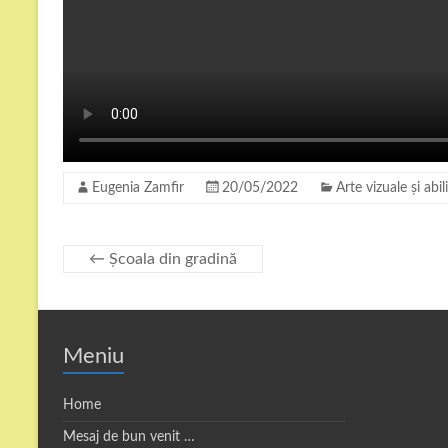
Eugenia Zamfir
20/05/2022
Arte vizuale și abil
←
Școala din gradină
Meniu
Home
Mesaj de bun venit …