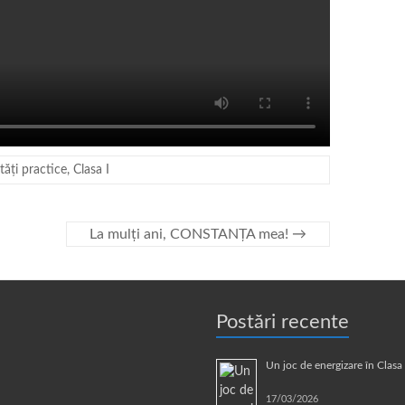
ități practice
,
Clasa I
La mulți ani, CONSTANȚA mea!
→
Postări recente
Un joc de energizare în Clas
17/03/2026