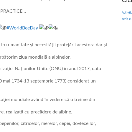
Cic
ȚI PRACTICE…
Activit
scris c
#WorldBeeDay
ru umanitate şi necesităţii protejării acestora dar şi
ărbătorim ziua mondială a albinelor.
nizaţiei Naţiunilor Unite (ONU) în anul 2017, data
(20 mai 1734-13 septembrie 1773) considerat un
aţiei mondiale având în vedere că o treime din
e, realizată cu precădere de albine.
epenilor, citricelor, merelor, cepei, dovleceilor,