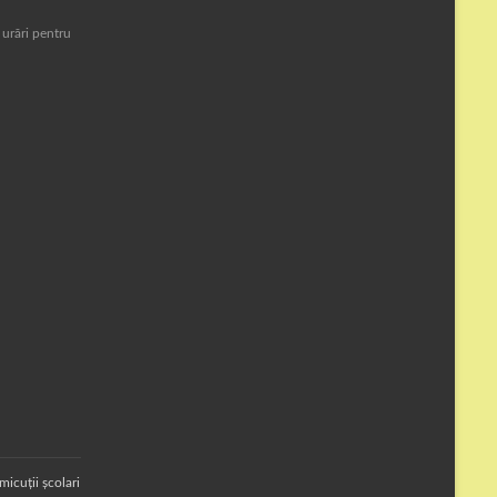
 urări pentru
micuții școlari