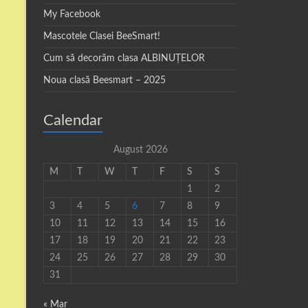
My Facebook
Mascotele Clasei BeeSmart!
Cum să decorăm clasa ALBINUȚELOR
Noua clasă Beesmart – 2025
Calendar
August 2026
M
T
W
T
F
S
S
1
2
3
4
5
6
7
8
9
10
11
12
13
14
15
16
17
18
19
20
21
22
23
24
25
26
27
28
29
30
31
« Mar