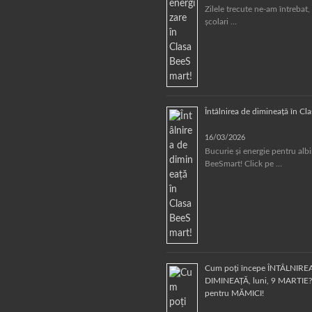
Zilele trecute ne-am întrebat, 
școlari …
Întâlnirea de dimineață în Cl
16/03/2026
Bucurie și energie pentru alb
BeeSmart! Click pe …
Cum poți începe ÎNTÂLNIRE
DIMINEAȚĂ, luni, 9 MARTIE? 
pentru MĂMICI!