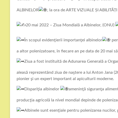
ALBINELOR
, la ora de ARTE VIZUALE ȘI ABILITĂ
20 mai 2022 – Ziua Mondială a Albinelor, (ONU)
În scopul evidenţierii importanţei albinelor
pent
a altor polenizatoare, în fiecare an pe data de 20 mai s
Ziua a fost instituită de Adunarea Generală a Orga
aleasă reprezentând ziua de naştere a lui Anton Jana 
pionier şi un expert important al apiculturii moderne.
Dispariţia albinelor
ameninţă siguranţa aliment
producţia agricolă la nivel mondial depinde de polenizar
Albinele sunt esenţiale pentru polenizarea nucilor, p