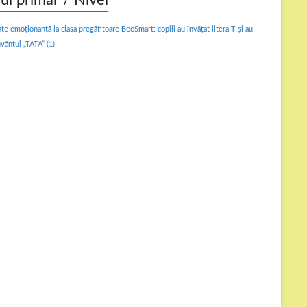
lul primar / Nivel
ate emoționantă la clasa pregătitoare BeeSmart: copiii au învățat litera T și au
uvântul „TATA”
(1)