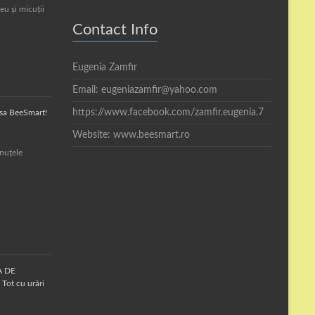
eu și micuții
Contact Info
Eugenia Zamfir
Email: eugeniazamfir@yahoo.com
https://www.facebook.com/zamfir.eugenia.7
asa BeeSmart!
Website: www.beesmart.ro
inuțele
A DE
Tot cu urări