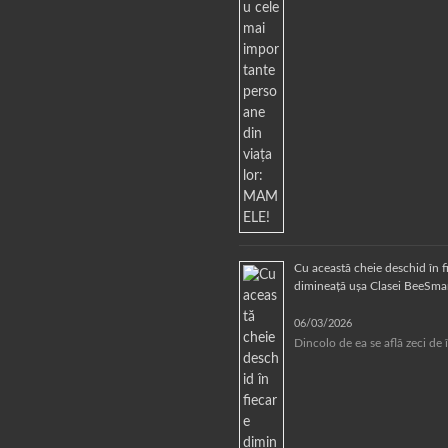
Cu această cheie deschid în f
dimineață ușa Clasei BeeSmar
06/03/2026
Dincolo de ea se află zeci de 