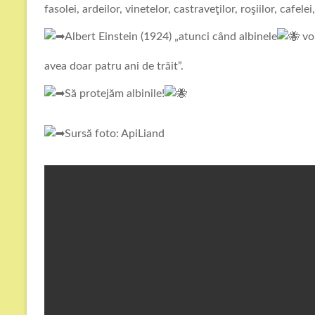
fasolei, ardeilor, vinetelor, castraveţilor, roşiilor, cafel
Albert Einstein (1924) „atunci când albinele
vor
avea doar patru ani de trăit”.
Să protejăm albinile!
Sursă foto: ApiLiand