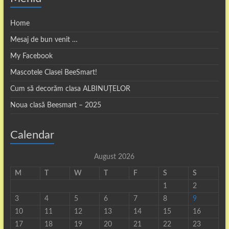
Home
Mesaj de bun venit …
My Facebook
Mascotele Clasei BeeSmart!
Cum să decorăm clasa ALBINUȚELOR
Noua clasă Beesmart – 2025
Calendar
August 2026
M
T
W
T
F
S
S
1
2
3
4
5
6
7
8
9
10
11
12
13
14
15
16
17
18
19
20
21
22
23