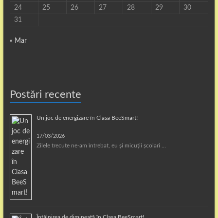
24
25
26
27
28
29
30
31
« Mar
Postări recente
Un joc de energizare în Clasa BeeSmart!
17/03/2026
Zilele trecute ne-am întrebat, eu și micuții școlari …
Întâlnirea de dimineață în Clasa BeeSmart!