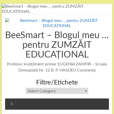
Skip
to
content
BeeSmart – Blogul meu …
pentru ZUMZĂIT
EDUCAȚIONAL
Profesor învățământ primar EUGENIA ZAMFIR – Școala
Gimnazială Nr. 12 B. P. HASDEU Constanța
Filtre/Etichete
Filtre/Etichete
Menu