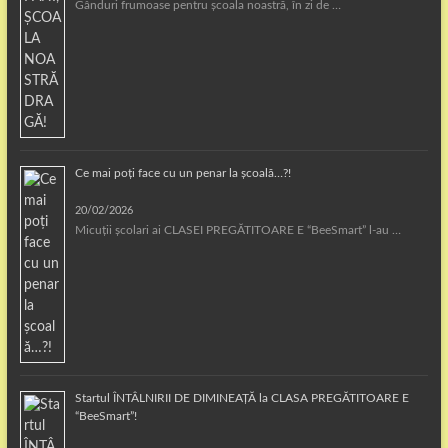
Gânduri frumoase pentru școala noastră, în zi de …
Ce mai poți face cu un penar la școală…?!
20/02/2026
Micuții școlari ai CLASEI PREGĂTITOARE E “BeeSmart” l-au …
Startul ÎNTÂLNIRII DE DIMINEAȚĂ la CLASA PREGĂTITOARE E
“BeeSmart”!