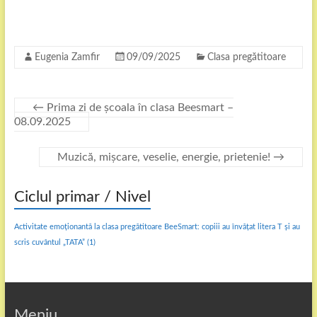
Eugenia Zamfir
09/09/2025
Clasa pregătitoare
←
Prima zi de școala în clasa Beesmart –
08.09.2025
Muzică, mișcare, veselie, energie, prietenie!
→
Ciclul primar / Nivel
Activitate emoționantă la clasa pregătitoare BeeSmart: copiii au învățat litera T și au
scris cuvântul „TATA”
(1)
Meniu