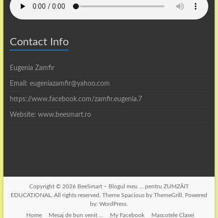
Contact Info
Eugenia Zamfir
Email: eugeniazamfir@yahoo.com
https://www.facebook.com/zamfir.eugenia.7
Website: www.beesmart.ro
Copyright © 2026
BeeSmart – Blogul meu … pentru ZUMZĂIT
EDUCAȚIONAL
. All rights reserved. Theme
Spacious
by ThemeGrill. Powered
by:
WordPress
.
Home
Mesaj de bun venit …
My Facebook
Mascotele Clasei