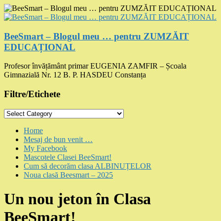
Skip
to
content
BeeSmart – Blogul meu … pentru ZUMZĂIT
EDUCAȚIONAL
Profesor învățământ primar EUGENIA ZAMFIR – Școala
Gimnazială Nr. 12 B. P. HASDEU Constanța
Filtre/Etichete
Filtre/Etichete
Menu
Home
Mesaj de bun venit …
My Facebook
Mascotele Clasei BeeSmart!
Cum să decorăm clasa ALBINUȚELOR
Noua clasă Beesmart – 2025
Un nou jeton în Clasa
BeeSmart!