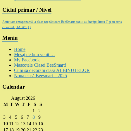
Ciclul primar / Nivel
Activitate emoționantă la clasa pregătitoare BeeSmart: copiii au învățat litera T și au scris
cuvântul „TATA”
(1)
Meniu
Home
Mesaj de bun venit …
My Facebook
Mascotele Clasei BeeSmart!
Cum să decorăm clasa ALBINUȚELOR
Noua clasă Beesmart – 2025
Calendar
August 2026
M
T
W
T
F
S
S
1
2
3
4
5
6
7
8
9
10
11
12
13
14
15
16
17
18
19
20
21
22
23