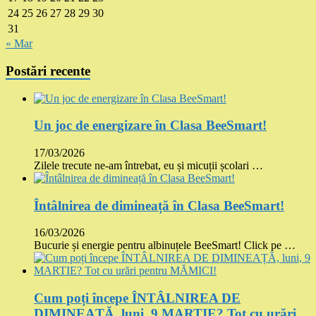
24
25
26
27
28
29
30
31
« Mar
Postări recente
Un joc de energizare în Clasa BeeSmart!
17/03/2026
Zilele trecute ne-am întrebat, eu și micuții școlari …
Întâlnirea de dimineață în Clasa BeeSmart!
16/03/2026
Bucurie și energie pentru albinuțele BeeSmart! Click pe …
Cum poți începe ÎNTÂLNIREA DE
DIMINEAȚĂ, luni, 9 MARTIE? Tot cu urări