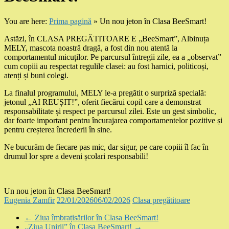
You are here:
Prima pagină
»
Un nou jeton în Clasa BeeSmart!
Astăzi, în CLASA PREGĂTITOARE E „BeeSmart”, Albinuța
MELY, mascota noastră dragă, a fost din nou atentă la
comportamentul micuților. Pe parcursul întregii zile, ea a „observat”
cum copiii au respectat regulile clasei: au fost harnici, politicoși,
atenți și buni colegi.
La finalul programului, MELY le-a pregătit o surpriză specială:
jetonul „AI REUȘIT!”, oferit fiecărui copil care a demonstrat
responsabilitate și respect pe parcursul zilei. Este un gest simbolic,
dar foarte important pentru încurajarea comportamentelor pozitive și
pentru creșterea încrederii în sine.
Ne bucurăm de fiecare pas mic, dar sigur, pe care copiii îl fac în
drumul lor spre a deveni școlari responsabili!
Un nou jeton în Clasa BeeSmart!
Eugenia Zamfir
22/01/2026
06/02/2026
Clasa pregătitoare
←
Ziua îmbrațisărilor în Clasa BeeSmart!
„Ziua Unirii” în Clasa BeeSmart!
→