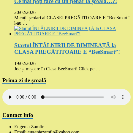
Ce mai poți face cu un penar la școală…?!
20/02/2026
Micuții școlari ai CLASEI PREGĂTITOARE E “BeeSmart”
l-au …
Startul ÎNTÂLNIRII DE DIMINEAȚĂ la
CLASA PREGĂTITOARE E “BeeSmart”!
19/02/2026
Joc și mișcare în Clasa BeeSmart! Click pe …
Prima zi de școală
Contact Info
Eugenia Zamfir
Email: eugeniazamfir@yahoo.com