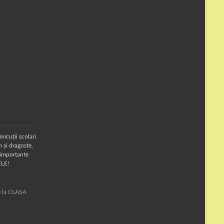
micuții școlari
 și dragoste,
 importante
ELE!
te la CLASA