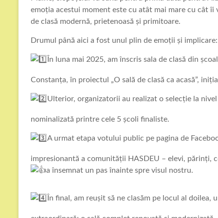
emoția acestui moment este cu atât mai mare cu cât îi v
de clasă modernă, prietenoasă și primitoare.
Drumul până aici a fost unul plin de emoții și implicare:
În luna mai 2025, am înscris sala de clasă din școa
Constanța, în proiectul „O sală de clasă ca acasă”, iniț
Ulterior, organizatorii au realizat o selecție la nive
nominalizată printre cele 5 școli finaliste.
A urmat etapa votului public pe pagina de Facebook 
impresionantă a comunității HASDEU – elevi, părinți, col
a însemnat un pas înainte spre visul nostru.
În final, am reușit să ne clasăm pe locul al doilea,