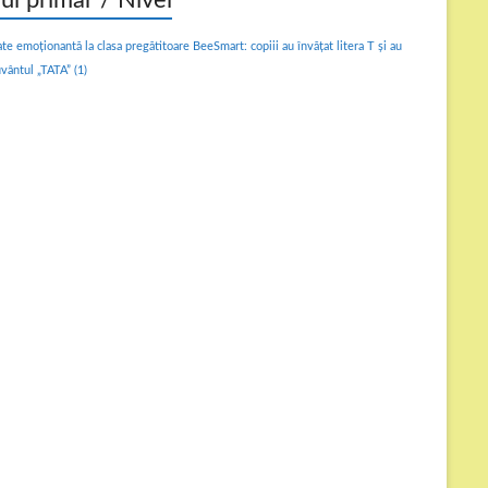
lul primar / Nivel
ate emoționantă la clasa pregătitoare BeeSmart: copiii au învățat litera T și au
uvântul „TATA”
(1)