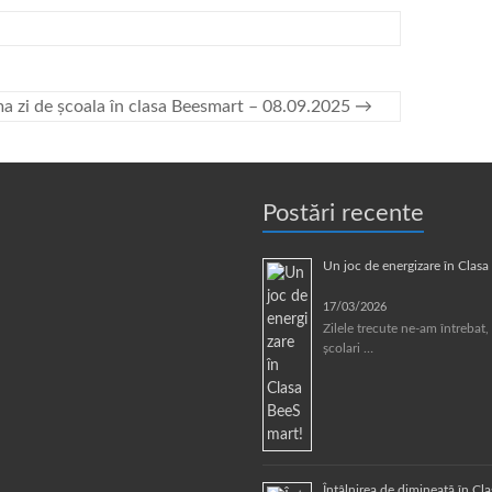
a zi de școala în clasa Beesmart – 08.09.2025
→
Postări recente
Un joc de energizare în Clas
17/03/2026
Zilele trecute ne-am întrebat, 
școlari …
Întâlnirea de dimineață în Cl