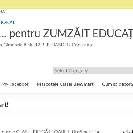
u … pentru ZUMZĂIT EDUCA
 Gimnazială Nr. 12 B. P. HASDEU Constanța
Filtre/Etichete
My Facebook
Mascotele Clasei BeeSmart!
Cum să decor
rt!
Albinuțele CLASEI PREGĂTITOARE E BeeSmart, iar