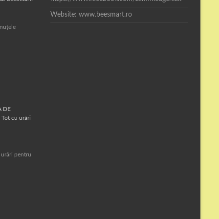
Website: www.beesmart.ro
inuțele
A DE
Tot cu urări
 urări pentru