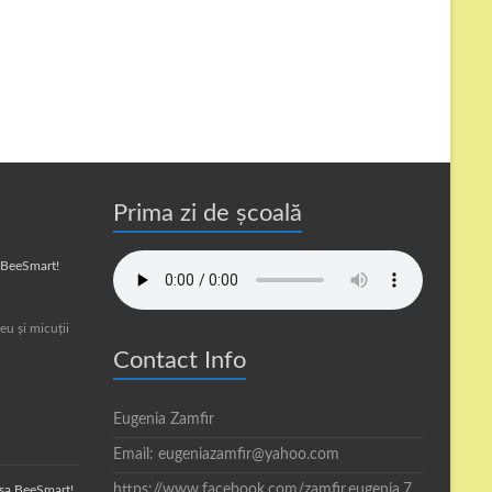
Prima zi de școală
a BeeSmart!
eu și micuții
Contact Info
Eugenia Zamfir
Email: eugeniazamfir@yahoo.com
https://www.facebook.com/zamfir.eugenia.7
asa BeeSmart!