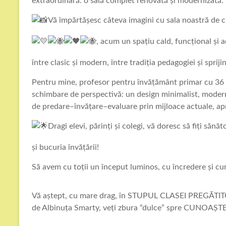
extraordinară: o sală complet renovată și modernizată.
Vă împărtășesc câteva imagini cu sala noastră 
, acum un spațiu cald, funcțional și 
între clasic și modern, între tradiția pedagogiei și spriji
Pentru mine, profesor pentru învățământ primar cu 36 d
schimbare de perspectivă: un design minimalist, modern,
de predare–învățare–evaluare prin mijloace actuale, apr
Dragi elevi, părinți și colegi, vă doresc să fiți sănăt
și bucuria învățării!
Să avem cu toții un început luminos, cu încredere și cu
Vă aștept, cu mare drag, în STUPUL CLASEI PREGĂTITOA
de Albinuța Smarty, veți zbura “dulce” spre CUNOAȘT