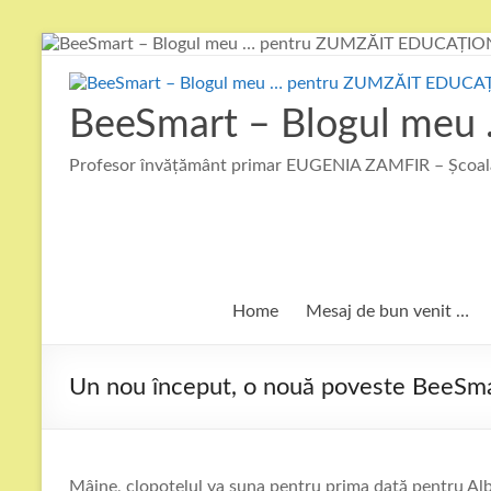
Skip
to
content
BeeSmart – Blogul me
Profesor învățământ primar EUGENIA ZAMFIR – Școala
Home
Mesaj de bun venit …
Un nou început, o nouă poveste BeeSma
Mâine, clopoțelul va suna pentru prima dată pentru 