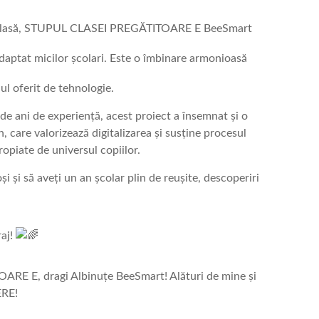
de clasă, STUPUL CLASEI PREGĂTITOARE E BeeSmart
adaptat micilor școlari. Este o îmbinare armonioasă
nul oferit de tehnologie.
e ani de experiență, acest proiect a însemnat și o
 care valorizează digitalizarea și susține procesul
opiate de universul copiilor.
oși și să aveți un an școlar plin de reușite, descoperiri
raj!
RE E, dragi Albinuțe BeeSmart! Alături de mine și
ERE!