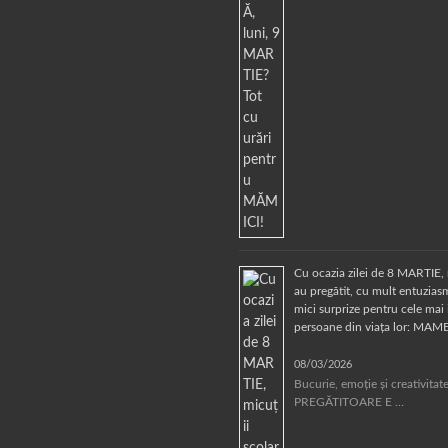
Cu ocazia zilei de 8 MARTIE, 
au pregătit, cu mult entuziasm
mici surprize pentru cele mai
persoane din viața lor: MAM
08/03/2026
Bucurie, emoție și creativita
PREGĂTITOARE E …