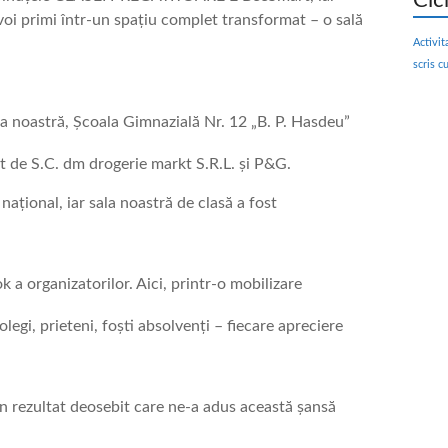
Cic
oi primi într-un spațiu complet transformat – o sală
Activit
scris c
la noastră, Școala Gimnazială Nr. 12 „B. P. Hasdeu”
iat de S.C. dm drogerie markt S.R.L. și P&G.
l național, iar sala noastră de clasă a fost
a organizatorilor. Aici, printr-o mobilizare
egi, prieteni, foști absolvenți – fiecare apreciere
 un rezultat deosebit care ne-a adus această șansă