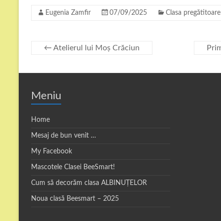
Eugenia Zamfir
07/09/2025
Clasa pregătitoare
←
Atelierul lui Moș Crăciun
Prim
Meniu
Home
Mesaj de bun venit …
My Facebook
Mascotele Clasei BeeSmart!
Cum să decorăm clasa ALBINUȚELOR
Noua clasă Beesmart – 2025