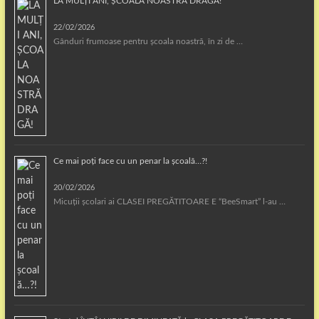
LA MULȚI ANI, ȘCOALA NOASTRĂ DRAGĂ!
22/02/2026
Gânduri frumoase pentru școala noastră, în zi de …
Ce mai poți face cu un penar la școală…?!
20/02/2026
Micuții școlari ai CLASEI PREGĂTITOARE E “BeeSmart” l-au …