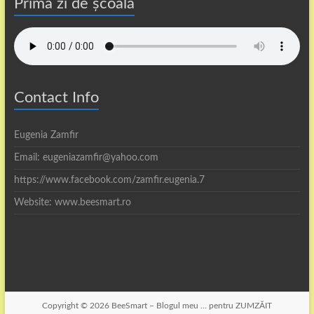
Prima zi de școală
Contact Info
Eugenia Zamfir
Email: eugeniazamfir@yahoo.com
https://www.facebook.com/zamfir.eugenia.7
Website: www.beesmart.ro
Copyright © 2026
BeeSmart – Blogul meu … pentru ZUMZĂIT