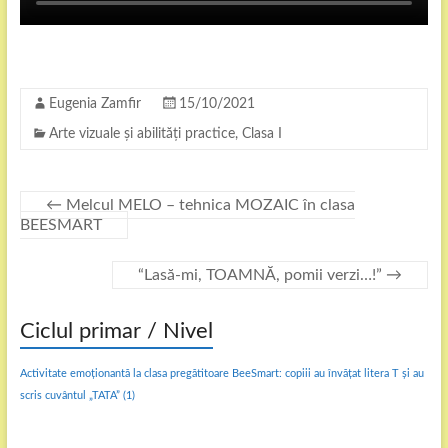
Eugenia Zamfir
15/10/2021
Arte vizuale și abilități practice
,
Clasa I
←
Melcul MELO – tehnica MOZAIC în clasa
BEESMART
“Lasă-mi, TOAMNĂ, pomii verzi…!”
→
Ciclul primar / Nivel
Activitate emoționantă la clasa pregătitoare BeeSmart: copiii au învățat litera T și au
scris cuvântul „TATA”
(1)