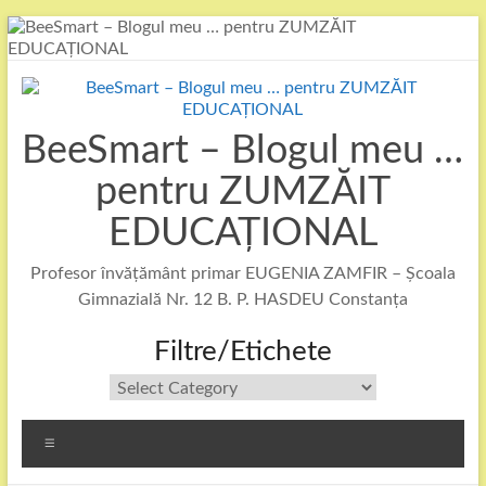
Skip
to
content
BeeSmart – Blogul meu …
pentru ZUMZĂIT
EDUCAȚIONAL
Profesor învățământ primar EUGENIA ZAMFIR – Școala
Gimnazială Nr. 12 B. P. HASDEU Constanța
Filtre/Etichete
Filtre/Etichete
Menu