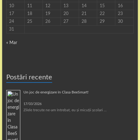
10
11
12
13
14
15
16
17
18
19
20
21
22
23
24
25
26
27
28
29
30
31
« Mar
Postări recente
Un joc de energizare în Clasa BeeSmart!
17/03/2026
Zilele trecute ne-am întrebat, eu și micuții școlari …