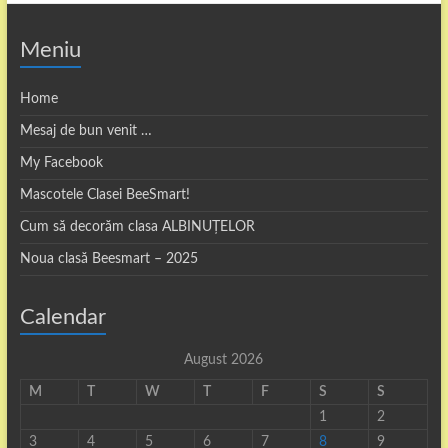
Meniu
Home
Mesaj de bun venit …
My Facebook
Mascotele Clasei BeeSmart!
Cum să decorăm clasa ALBINUȚELOR
Noua clasă Beesmart – 2025
Calendar
August 2026
M
T
W
T
F
S
S
1
2
3
4
5
6
7
8
9