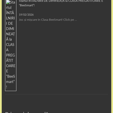
Startul ÎNTÂLNIRII DE DIMINEAȚĂ la CLASA PREGĂTITOARE E
“BeeSmart”!
19/02/2026
Joc și mișcare în Clasa BeeSmart! Click pe …