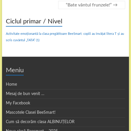
“Bate vântul frunzele!”
→
Ciclul primar / Nivel
Activitate emoționantă la clasa pregătitoare BeeSmart: copiii au învățat litera T și au
scris cuvântul „TATA”
(1)
Meniu
Home
Mesaj de bun venit …
My Facebook
Mascotele Clasei BeeSmart!
Cum să decorăm clasa ALBINUȚELOR