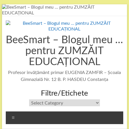
Skip
to
content
BeeSmart – Blogul meu …
pentru ZUMZĂIT
EDUCAȚIONAL
Profesor învățământ primar EUGENIA ZAMFIR – Școala
Gimnazială Nr. 12 B. P. HASDEU Constanța
Filtre/Etichete
Filtre/Etichete
Menu