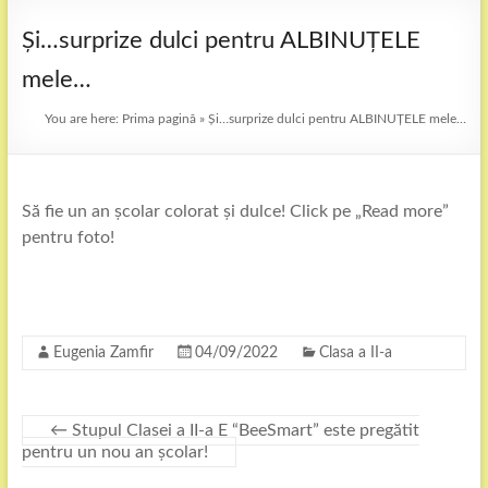
Și…surprize dulci pentru ALBINUȚELE
mele…
You are here:
Prima pagină
»
Și…surprize dulci pentru ALBINUȚELE mele…
Să fie un an școlar colorat și dulce! Click pe „Read more”
pentru foto!
Eugenia Zamfir
04/09/2022
Clasa a II-a
←
Stupul Clasei a II-a E “BeeSmart” este pregătit
pentru un nou an școlar!