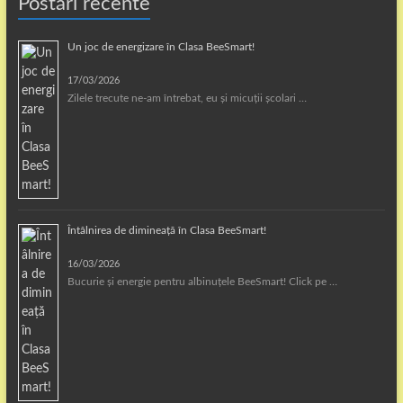
Postări recente
Un joc de energizare în Clasa BeeSmart!
17/03/2026
Zilele trecute ne-am întrebat, eu și micuții școlari …
Întâlnirea de dimineață în Clasa BeeSmart!
16/03/2026
Bucurie și energie pentru albinuțele BeeSmart! Click pe …