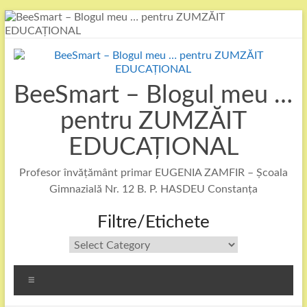
Skip
to
content
BeeSmart – Blogul meu …
pentru ZUMZĂIT
EDUCAȚIONAL
Profesor învățământ primar EUGENIA ZAMFIR – Școala
Gimnazială Nr. 12 B. P. HASDEU Constanța
Filtre/Etichete
Filtre/Etichete
Menu