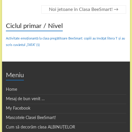
Noi jetoane în Clasa BeeSmart!
→
Ciclul primar / Nivel
Activitate emoționantă la clasa pregătitoare BeeSmart: copiii au învățat litera T și au
scris cuvântul „TATA”
(1)
Meniu
Home
Mesaj de bun venit …
My Facebook
Mascotele Clasei BeeSmart!
Cum să decorăm clasa ALBINUȚELOR