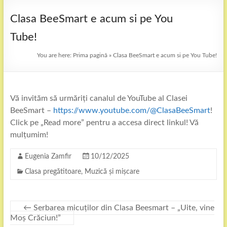
Clasa BeeSmart e acum si pe You
Tube!
You are here:
Prima pagină
»
Clasa BeeSmart e acum si pe You Tube!
Vă invităm să urmăriți canalul de YouTube al Clasei
BeeSmart –
https://www.youtube.com/@ClasaBeeSmart
!
Click pe „Read more” pentru a accesa direct linkul! Vă
mulțumim!
Eugenia Zamfir
10/12/2025
Clasa pregătitoare
,
Muzică și mișcare
←
Serbarea micuților din Clasa Beesmart – „Uite, vine
Moș Crăciun!”