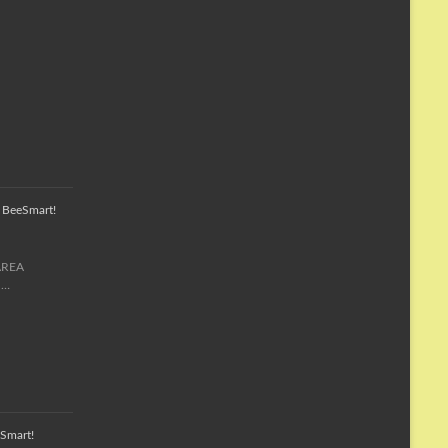
a BeeSmart!
MAREA
 …
Smart!