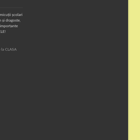
micuții școlari
 și dragoste,
 importante
ELE!
te la CLASA