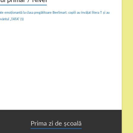
lul primar / Nivel
ate emoționantă la clasa pregătitoare BeeSmart: copiii au învățat litera T și au
uvântul „TATA”
(1)
Prima zi de școală