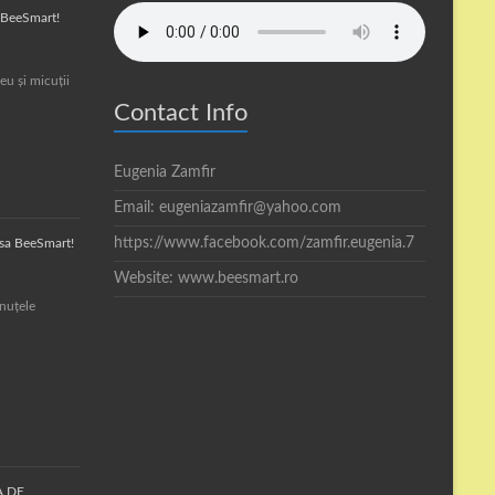
a BeeSmart!
eu și micuții
Contact Info
Eugenia Zamfir
Email: eugeniazamfir@yahoo.com
https://www.facebook.com/zamfir.eugenia.7
asa BeeSmart!
Website: www.beesmart.ro
inuțele
A DE