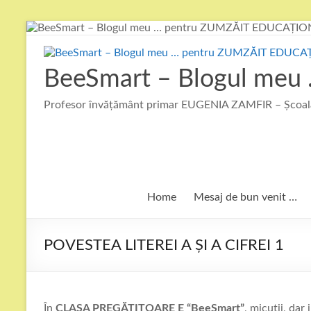
Skip
to
content
BeeSmart – Blogul me
Profesor învățământ primar EUGENIA ZAMFIR – Școala
Home
Mesaj de bun venit …
POVESTEA LITEREI A ȘI A CIFREI 1
În
CLASA PREGĂTITOARE E “BeeSmart”
, micuții, dar 