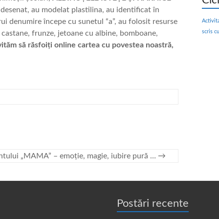
Cic
u desenat, au modelat plastilina, au identificat în
ui denumire începe cu sunetul “a”, au folosit resurse
Activit
scris c
re, castane, frunze, jetoane cu albine, bomboane,
vităm să răsfoiți online cartea cu povestea noastră,
ntului „MAMA” – emoție, magie, iubire pură …
→
Postări recente