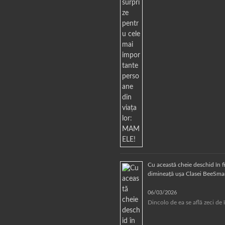
Cu această cheie deschid în f
dimineață ușa Clasei BeeSmar
06/03/2026
Dincolo de ea se află zeci de 