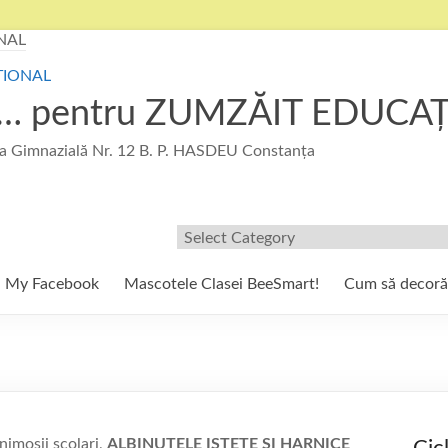
u … pentru ZUMZĂIT EDUCA
 Gimnazială Nr. 12 B. P. HASDEU Constanța
Filtre/Etichete
My Facebook
Mascotele Clasei BeeSmart!
Cum să decor
inimoșii școlari,
ALBINUȚELE ISTEȚE ȘI HARNICE