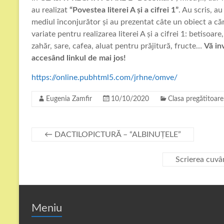
au realizat
“Povestea literei A și a cifrei 1”
. Au scris, a
mediul înconjurător și au prezentat câte un obiect a căr
variate pentru realizarea literei A și a cifrei 1: betisoa
zahăr, sare, cafea, aluat pentru prăjitură, fructe…
Vă in
accesând linkul de mai jos!
https://online.pubhtml5.com/jrhne/omve/
Eugenia Zamfir
10/10/2020
Clasa pregătitoare
←
DACTILOPICTURĂ – “ALBINUȚELE”
Scrierea cuvâ
Meniu