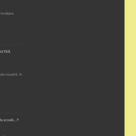
 învățare,
OASTRĂ
la noastră, în
la școală…?!