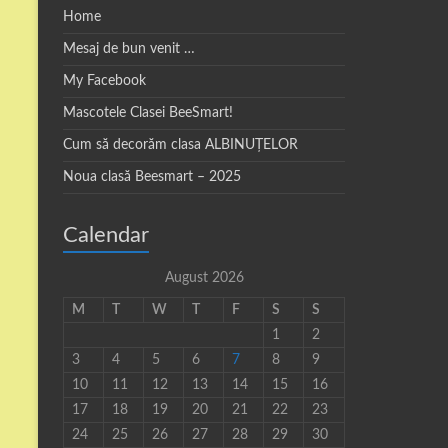
Home
Mesaj de bun venit …
My Facebook
Mascotele Clasei BeeSmart!
Cum să decorăm clasa ALBINUȚELOR
Noua clasă Beesmart – 2025
Calendar
August 2026
M
T
W
T
F
S
S
1
2
3
4
5
6
7
8
9
10
11
12
13
14
15
16
17
18
19
20
21
22
23
24
25
26
27
28
29
30