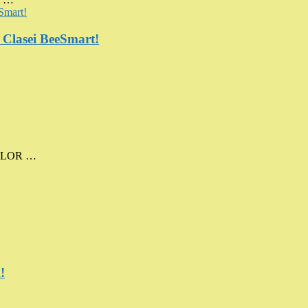
a Clasei BeeSmart!
MELOR …
!