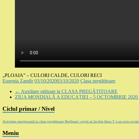
„PLOAIA” – CULORI CALDE, CULORI RECI
Eugenia Zamfir
03/10/2020
03/10/2020
Clasa pregătitoare
←
Auxiliare utilizate la CLASA PREGĂTITOARE
ZIUA MONDIALĂ A EDUCAȚIEI – 5 OCTOMBRIE 2020
Ciclul primar / Nivel
Activitate emoționantă la clasa pregătitoare BeeSmart: copiii au învățat litera T și au scris cuv
Meniu