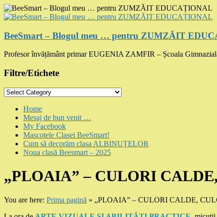
Skip
to
content
BeeSmart – Blogul meu … pentru ZUMZĂIT ED
Profesor învățământ primar EUGENIA ZAMFIR – Școala Gimnazial
Filtre/Etichete
Filtre/Etichete
Menu
Home
Mesaj de bun venit …
My Facebook
Mascotele Clasei BeeSmart!
Cum să decorăm clasa ALBINUȚELOR
Noua clasă Beesmart – 2025
„PLOAIA” – CULORI CALDE
You are here:
Prima pagină
»
„PLOAIA” – CULORI CALDE, CUL
La ora de
ARTE VIZUALE ȘI ABILITĂȚI PRACTICE
, micuții