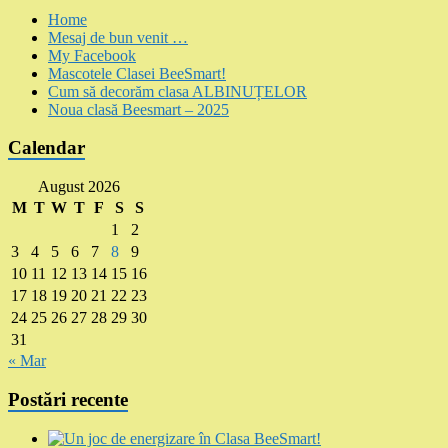
Home
Mesaj de bun venit …
My Facebook
Mascotele Clasei BeeSmart!
Cum să decorăm clasa ALBINUȚELOR
Noua clasă Beesmart – 2025
Calendar
August 2026
M
T
W
T
F
S
S
1
2
3
4
5
6
7
8
9
10
11
12
13
14
15
16
17
18
19
20
21
22
23
24
25
26
27
28
29
30
31
« Mar
Postări recente