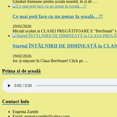
Gânduri frumoase pentru școala noastră, în zi de …
Ce mai poți face cu un penar la școală…?!
20/02/2026
Micuții școlari ai CLASEI PREGĂTITOARE E “BeeSmart” l
Startul ÎNTÂLNIRII DE DIMINEAȚĂ la CLA
19/02/2026
Joc și mișcare în Clasa BeeSmart! Click pe …
Prima zi de școală
Contact Info
Eugenia Zamfir
Email: eugeniazamfir@yahoo.com