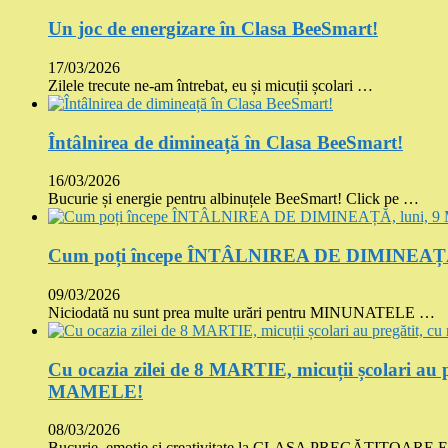
Un joc de energizare în Clasa BeeSmart!
17/03/2026
Zilele trecute ne-am întrebat, eu și micuții școlari …
Întâlnirea de dimineață în Clasa BeeSmart!
16/03/2026
Bucurie și energie pentru albinuțele BeeSmart! Click pe …
Cum poți începe ÎNTÂLNIREA DE DIMINEAȚĂ, 
09/03/2026
Niciodată nu sunt prea multe urări pentru MINUNATELE …
Cu ocazia zilei de 8 MARTIE, micuții școlari au p
MAMELE!
08/03/2026
Bucurie, emoție și creativitate la CLASA PREGĂTITOARE 