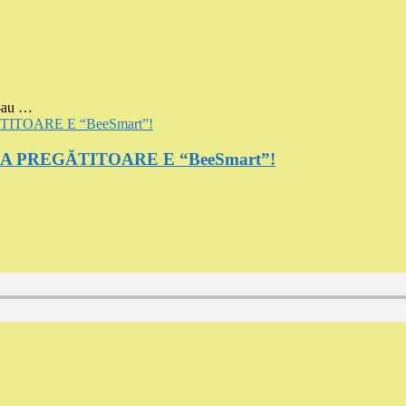
-au …
SA PREGĂTITOARE E “BeeSmart”!