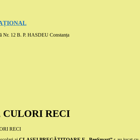
UCAȚIONAL
ă Nr. 12 B. P. HASDEU Constanța
, CULORI RECI
ORI RECI
 școlari ai
CLASEI PREGĂTITOARE E „BeeSmart”
s-au jucat cu 