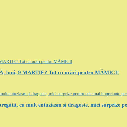
luni, 9 MARTIE? Tot cu urări pentru MĂMICI!
regătit, cu mult entuziasm și dragoste, mici surprize p
E …