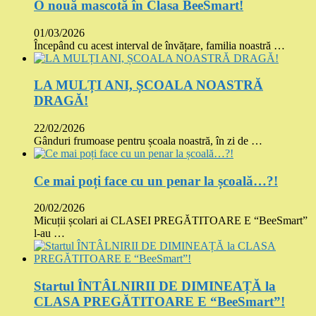
O nouă mascotă în Clasa BeeSmart!
01/03/2026
Începând cu acest interval de învățare, familia noastră …
LA MULȚI ANI, ȘCOALA NOASTRĂ
DRAGĂ!
22/02/2026
Gânduri frumoase pentru școala noastră, în zi de …
Ce mai poți face cu un penar la școală…?!
20/02/2026
Micuții școlari ai CLASEI PREGĂTITOARE E “BeeSmart”
l-au …
Startul ÎNTÂLNIRII DE DIMINEAȚĂ la
CLASA PREGĂTITOARE E “BeeSmart”!