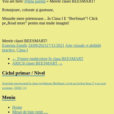
You are here:
Prima pagină
»
Merele clasei BEESMART!
Rotunjoare, colorate și gustoase,
Muuulte mere prietenoase…în Clasa I E “BeeSmart”! Click
pe„Read more” pentru mai multe imagini!
Merele clasei BEESMART!
Eugenia Zamfir
24/09/2021
17/11/2021
Arte vizuale și abilități
practice
,
Clasa I
←
Frunze multicolore în clasa BEESMART
ARICII clasei BEESMART
→
Ciclul primar / Nivel
Activitate emoționantă la clasa pregătitoare BeeSmart: copiii au învățat litera T și au scris
cuvântul „TATA”
(1)
Meniu
Home
Mesaj de bun venit …