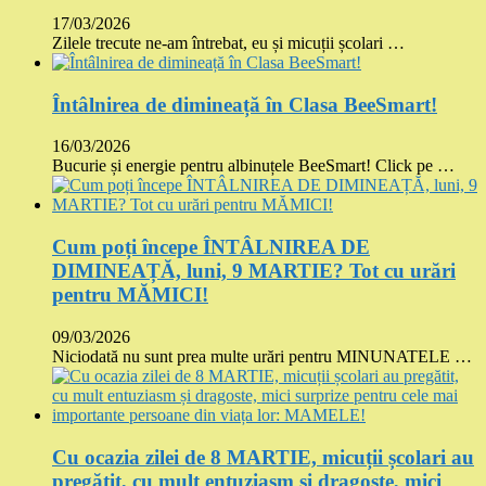
17/03/2026
Zilele trecute ne-am întrebat, eu și micuții școlari …
Întâlnirea de dimineață în Clasa BeeSmart!
16/03/2026
Bucurie și energie pentru albinuțele BeeSmart! Click pe …
Cum poți începe ÎNTÂLNIREA DE
DIMINEAȚĂ, luni, 9 MARTIE? Tot cu urări
pentru MĂMICI!
09/03/2026
Niciodată nu sunt prea multe urări pentru MINUNATELE …
Cu ocazia zilei de 8 MARTIE, micuții școlari au
pregătit, cu mult entuziasm și dragoste, mici