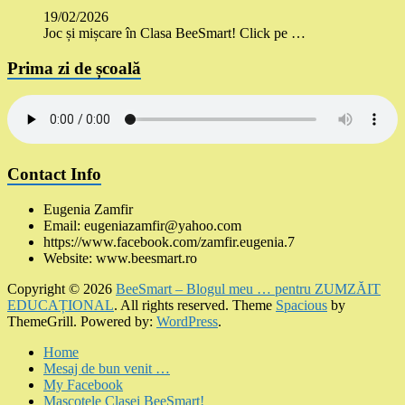
19/02/2026
Joc și mișcare în Clasa BeeSmart! Click pe …
Prima zi de școală
Contact Info
Eugenia Zamfir
Email: eugeniazamfir@yahoo.com
https://www.facebook.com/zamfir.eugenia.7
Website: www.beesmart.ro
Copyright © 2026
BeeSmart – Blogul meu … pentru ZUMZĂIT
EDUCAȚIONAL
. All rights reserved. Theme
Spacious
by
ThemeGrill. Powered by:
WordPress
.
Home
Mesaj de bun venit …
My Facebook
Mascotele Clasei BeeSmart!