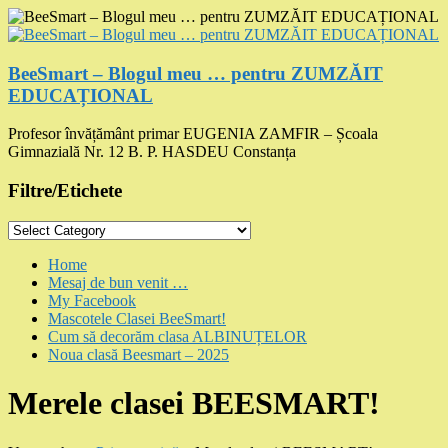
Skip
to
content
BeeSmart – Blogul meu … pentru ZUMZĂIT
EDUCAȚIONAL
Profesor învățământ primar EUGENIA ZAMFIR – Școala
Gimnazială Nr. 12 B. P. HASDEU Constanța
Filtre/Etichete
Filtre/Etichete
Menu
Home
Mesaj de bun venit …
My Facebook
Mascotele Clasei BeeSmart!
Cum să decorăm clasa ALBINUȚELOR
Noua clasă Beesmart – 2025
Merele clasei BEESMART!