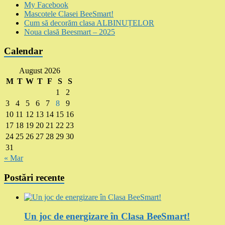
My Facebook
Mascotele Clasei BeeSmart!
Cum să decorăm clasa ALBINUȚELOR
Noua clasă Beesmart – 2025
Calendar
August 2026
M
T
W
T
F
S
S
1
2
3
4
5
6
7
8
9
10
11
12
13
14
15
16
17
18
19
20
21
22
23
24
25
26
27
28
29
30
31
« Mar
Postări recente
Un joc de energizare în Clasa BeeSmart!