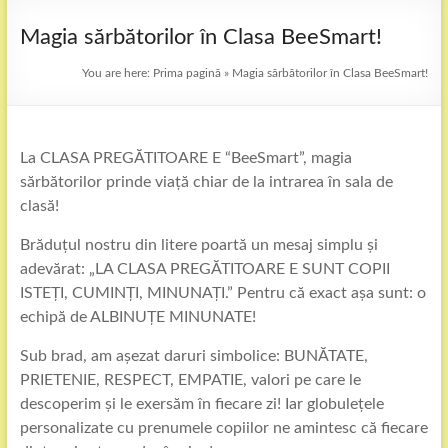
Magia sărbătorilor în Clasa BeeSmart!
You are here:
Prima pagină
»
Magia sărbătorilor în Clasa BeeSmart!
La CLASA PREGĂTITOARE E “BeeSmart”, magia
sărbătorilor prinde viață chiar de la intrarea în sala de
clasă!
Brăduțul nostru din litere poartă un mesaj simplu și
adevărat: „LA CLASA PREGĂTITOARE E SUNT COPII
ISTEȚI, CUMINȚI, MINUNAȚI.” Pentru că exact așa sunt: o
echipă de ALBINUȚE MINUNATE!
Sub brad, am așezat daruri simbolice: BUNĂTATE,
PRIETENIE, RESPECT, EMPATIE, valori pe care le
descoperim și le exersăm în fiecare zi! Iar globulețele
personalizate cu prenumele copiilor ne amintesc că fiecare