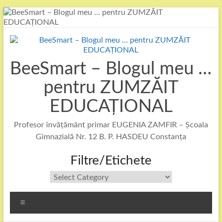
Skip
to
content
BeeSmart – Blogul meu …
pentru ZUMZĂIT
EDUCAȚIONAL
Profesor învățământ primar EUGENIA ZAMFIR – Școala
Gimnazială Nr. 12 B. P. HASDEU Constanța
Filtre/Etichete
Filtre/Etichete
Menu