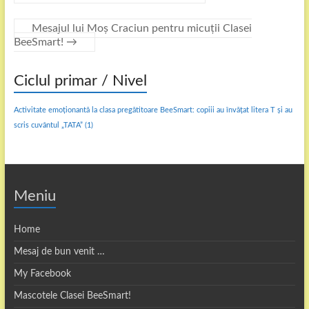
Mesajul lui Moș Craciun pentru micuții Clasei
BeeSmart!
→
Ciclul primar / Nivel
Activitate emoționantă la clasa pregătitoare BeeSmart: copiii au învățat litera T și au
scris cuvântul „TATA”
(1)
Meniu
Home
Mesaj de bun venit …
My Facebook
Mascotele Clasei BeeSmart!