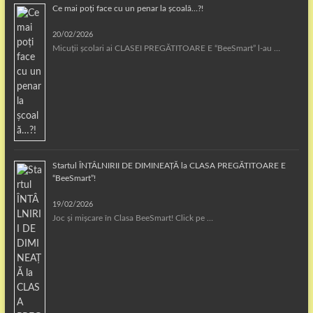
Ce mai poți face cu un penar la școală…?!
20/02/2026
Micuții școlari ai CLASEI PREGĂTITOARE E “BeeSmart” l-au …
Startul ÎNTÂLNIRII DE DIMINEAȚĂ la CLASA PREGĂTITOARE E
“BeeSmart”!
19/02/2026
Joc și mișcare în Clasa BeeSmart! Click pe …