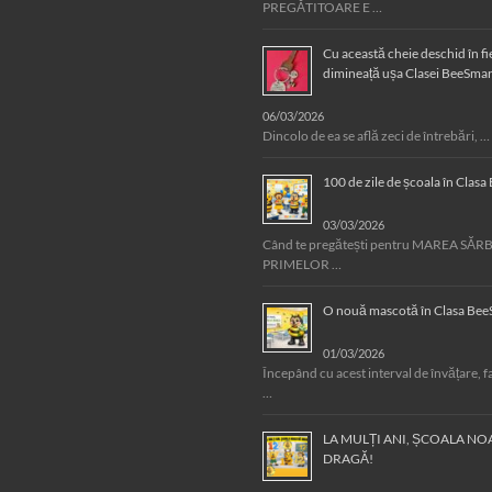
PREGĂTITOARE E …
Cu această cheie deschid în f
dimineață ușa Clasei BeeSmar
06/03/2026
Dincolo de ea se află zeci de întrebări, …
100 de zile de școala în Clas
03/03/2026
Când te pregătești pentru MAREA SĂ
PRIMELOR …
O nouă mascotă în Clasa Bee
01/03/2026
Începând cu acest interval de învățare, f
…
LA MULȚI ANI, ȘCOALA NO
DRAGĂ!