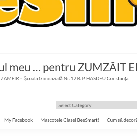
gul meu … pentru ZUMZĂI
ZAMFIR – Școala Gimnazială Nr. 12 B. P. HASDEU Constanța
Filtre/Etichete
My Facebook
Mascotele Clasei BeeSmart!
Cum să decor