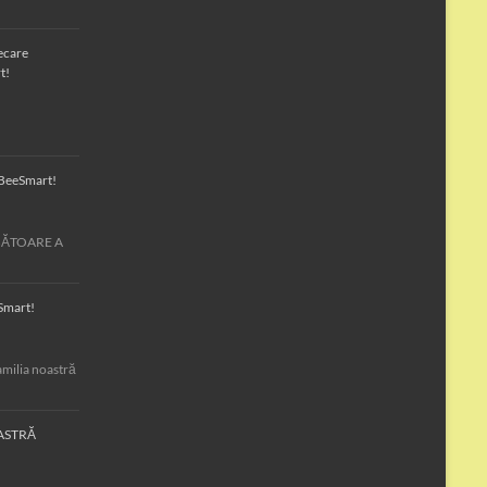
iecare
t!
a BeeSmart!
RBĂTOARE A
Smart!
amilia noastră
ASTRĂ