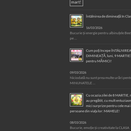
Întâlnirea de dimineață în Cl
16/03/2026
Bucurie și energie pentru albinuțele Bee
pe …
Cum poți începe ÎNTÂLNIRE
DIMINEAȚĂ, luni, 9 MARTIE? 
pentru MĂMICI!
09/03/2026
Niciodată nu sunt prea multe urări pent
MINUNATELE …
Cu ocazia zilei de 8 MARTIE, m
au pregătit, cu mult entuziasm
mici surprize pentru cele mai
persoane din viața lor: MAMELE!
08/03/2026
Bucurie, emoție și creativitate la CLASA