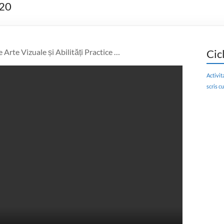
020
e Arte Vizuale și Abilități Practice …
Cic
Activit
scris c