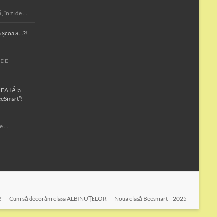
 în zi de …
la școală…?!
RE E
NEAȚĂ la
eSmart”!
pe …
!
Cum să decorăm clasa ALBINUȚELOR
Noua clasă Beesmart – 2025