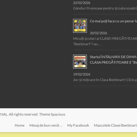
22/02/2026
Gânduri frumoase pentru școala noastră,
Ce mai poți face cu un penar 
20/02/2026
Micuții școlari ai CLASEI PREGĂTITOA
“BeeSmart” l-au …
Startul ÎNTÂLNIRII DE DIMI
CLASA PREGĂTITOARE E “Be
19/02/2026
Joc și mișcare în Clasa BeeSmart! Click 
ONAL
. All rights reserved. Theme
Spacious
Home
Mesaj de bun venit …
My Facebook
Mascotele Clasei BeeSmart