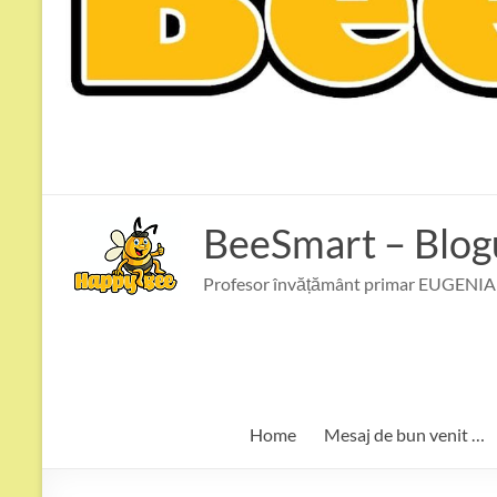
BeeSmart – Blo
Profesor învățământ primar EUGENIA 
Home
Mesaj de bun venit …