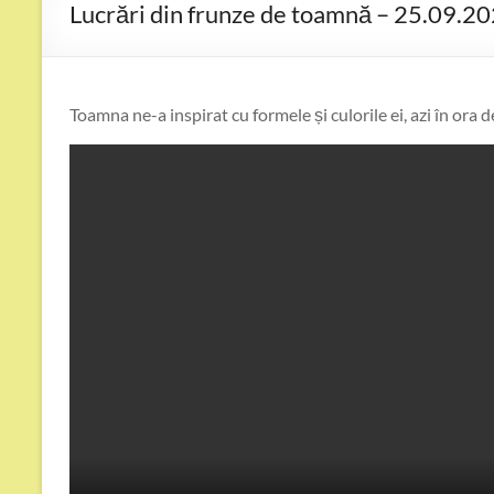
Lucrări din frunze de toamnă – 25.09.2
Toamna ne-a inspirat cu formele și culorile ei, azi în ora d