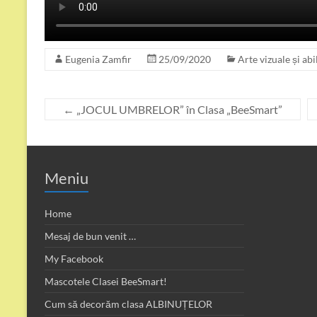
Eugenia Zamfir
25/09/2020
Arte vizuale și abi
←
„JOCUL UMBRELOR” în Clasa „BeeSmart”
Meniu
Home
Mesaj de bun venit …
My Facebook
Mascotele Clasei BeeSmart!
Cum să decorăm clasa ALBINUȚELOR