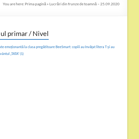
You are here:
Prima pagină
»
Lucrări din frunze de toamnă – 25.09.2020
lul primar / Nivel
ate emoționantă la clasa pregătitoare BeeSmart: copiii au învățat litera T și au
uvântul „TATA”
(1)