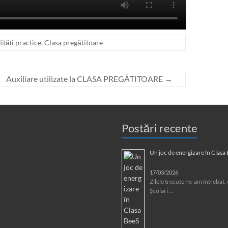
lități practice
,
Clasa pregătitoare
Auxiliare utilizate la CLASA PREGĂTITOARE
→
Postări recente
Un joc de energizare în Clasa
17/03/2026
Zilele trecute ne-am întrebat, 
școlari …