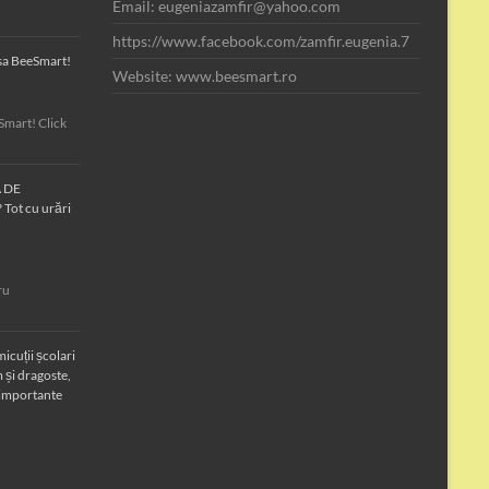
Email: eugeniazamfir@yahoo.com
https://www.facebook.com/zamfir.eugenia.7
asa BeeSmart!
Website: www.beesmart.ro
Smart! Click
A DE
Tot cu urări
ru
icuții școlari
 și dragoste,
 importante