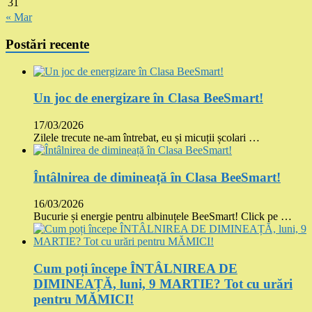
31
« Mar
Postări recente
Un joc de energizare în Clasa BeeSmart!
17/03/2026
Zilele trecute ne-am întrebat, eu și micuții școlari …
Întâlnirea de dimineață în Clasa BeeSmart!
16/03/2026
Bucurie și energie pentru albinuțele BeeSmart! Click pe …
Cum poți începe ÎNTÂLNIREA DE
DIMINEAȚĂ, luni, 9 MARTIE? Tot cu urări
pentru MĂMICI!