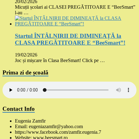
20/02/2026
Micuții școlari ai CLASEI PREGĂTITOARE E “BeeSmart”
l-au …
Startul ÎNTÂLNIRII DE DIMINEAȚĂ la
CLASA PREGĂTITOARE E “BeeSmart”!
19/02/2026
Joc și mișcare în Clasa BeeSmart! Click pe …
Prima zi de școală
Contact Info
Eugenia Zamfir
Email: eugeniazamfir@yahoo.com
https://www.facebook.com/zamfir.eugenia.7
Website: www.beesmart.ro