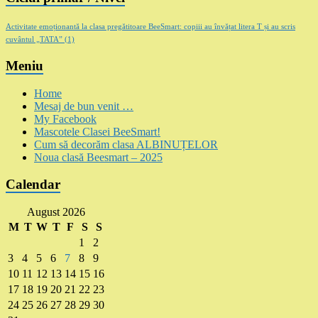
Activitate emoționantă la clasa pregătitoare BeeSmart: copiii au învățat litera T și au scris
cuvântul „TATA”
(1)
Meniu
Home
Mesaj de bun venit …
My Facebook
Mascotele Clasei BeeSmart!
Cum să decorăm clasa ALBINUȚELOR
Noua clasă Beesmart – 2025
Calendar
August 2026
M
T
W
T
F
S
S
1
2
3
4
5
6
7
8
9
10
11
12
13
14
15
16
17
18
19
20
21
22
23
24
25
26
27
28
29
30