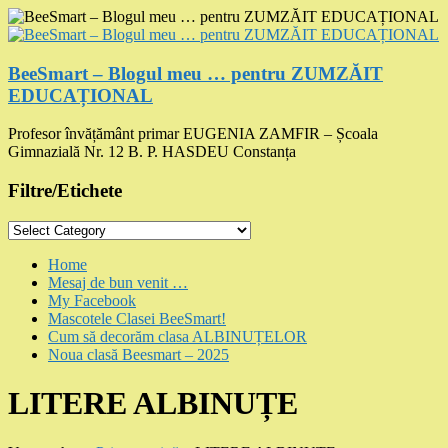
Skip
to
content
BeeSmart – Blogul meu … pentru ZUMZĂIT
EDUCAȚIONAL
Profesor învățământ primar EUGENIA ZAMFIR – Școala
Gimnazială Nr. 12 B. P. HASDEU Constanța
Filtre/Etichete
Filtre/Etichete
Menu
Home
Mesaj de bun venit …
My Facebook
Mascotele Clasei BeeSmart!
Cum să decorăm clasa ALBINUȚELOR
Noua clasă Beesmart – 2025
LITERE ALBINUȚE