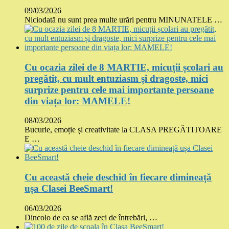
09/03/2026
Niciodată nu sunt prea multe urări pentru MINUNATELE …
Cu ocazia zilei de 8 MARTIE, micuții școlari au
pregătit, cu mult entuziasm și dragoste, mici
surprize pentru cele mai importante persoane
din viața lor: MAMELE!
08/03/2026
Bucurie, emoție și creativitate la CLASA PREGĂTITOARE
E …
Cu această cheie deschid în fiecare dimineață
ușa Clasei BeeSmart!
06/03/2026
Dincolo de ea se află zeci de întrebări, …