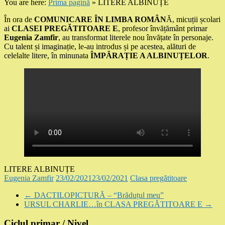
You are here:
Prima pagină
»
LITERE ALBINUȚE
În ora de
COMUNICARE ÎN LIMBA ROMÂN
Ă, micuții școlari
ai
CLASEI PREGĂTITOARE E
, profesor învățământ primar
Eugenia Zamfir
, au transformat literele nou învățate în personaje.
Cu talent și imaginație, le-au introdus și pe acestea, alături de
celelalte litere, în minunata
ÎMPĂRAȚIE A ALBINUȚELOR
.
LITERE ALBINUȚE
Eugenia Zamfir
23/02/2021
23/02/2021
Clasa pregătitoare
←
DACTILOPICTURĂ – “Brăduțul meu”
URSUL CHARLIE…în CLASA PREGĂTITOARE E
→
Ciclul primar / Nivel