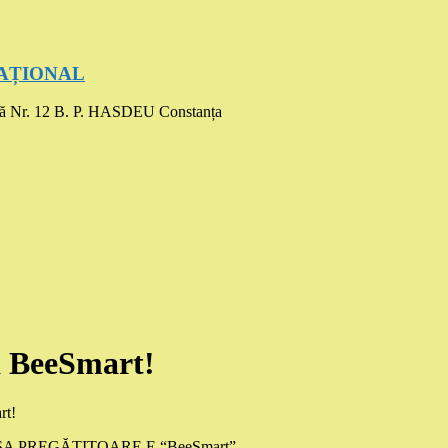
UCAȚIONAL
ă Nr. 12 B. P. HASDEU Constanța
a BeeSmart!
rt!
CLASA PREGĂTITOARE E “BeeSmart”