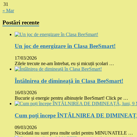
31
« Mar
Postări recente
Un joc de energizare în Clasa BeeSmart!
17/03/2026
Zilele trecute ne-am întrebat, eu și micuții școlari …
Întâlnirea de dimineață în Clasa BeeSmart!
16/03/2026
Bucurie și energie pentru albinuțele BeeSmart! Click pe …
Cum poți începe ÎNTÂLNIREA DE DIMINEAȚĂ, 
09/03/2026
Niciodată nu sunt prea multe urări pentru MINUNATELE …