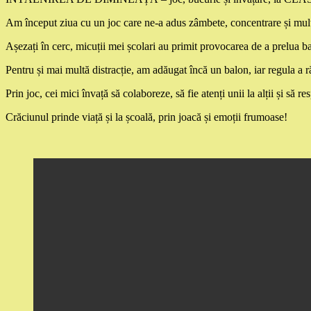
Am început ziua cu un joc care ne-a adus zâmbete, concentrare și mul
Așezați în cerc, micuții mei școlari au primit provocarea de a prelua b
Pentru și mai multă distracție, am adăugat încă un balon, iar regula a 
Prin joc, cei mici învață să colaboreze, să fie atenți unii la alții și să r
Crăciunul prinde viață și la școală, prin joacă și emoții frumoase!