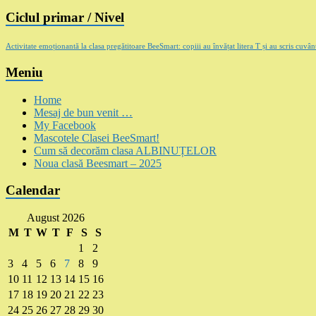
Ciclul primar / Nivel
Activitate emoționantă la clasa pregătitoare BeeSmart: copiii au învățat litera T și au scris cuv
Meniu
Home
Mesaj de bun venit …
My Facebook
Mascotele Clasei BeeSmart!
Cum să decorăm clasa ALBINUȚELOR
Noua clasă Beesmart – 2025
Calendar
August 2026
M
T
W
T
F
S
S
1
2
3
4
5
6
7
8
9
10
11
12
13
14
15
16
17
18
19
20
21
22
23
24
25
26
27
28
29
30