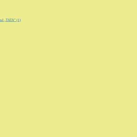
ântul „TATA”
(1)