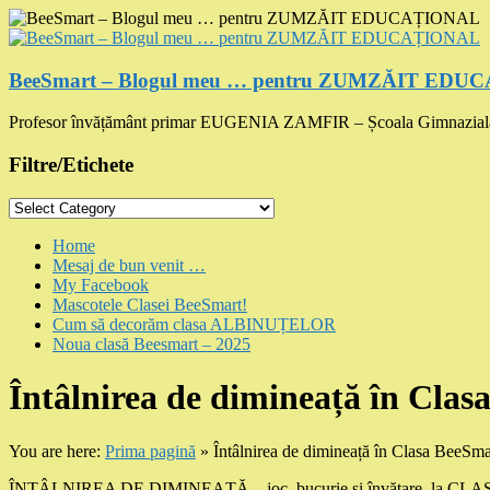
Skip
to
content
BeeSmart – Blogul meu … pentru ZUMZĂIT ED
Profesor învățământ primar EUGENIA ZAMFIR – Școala Gimnazial
Filtre/Etichete
Filtre/Etichete
Menu
Home
Mesaj de bun venit …
My Facebook
Mascotele Clasei BeeSmart!
Cum să decorăm clasa ALBINUȚELOR
Noua clasă Beesmart – 2025
Întâlnirea de dimineață în Clas
You are here:
Prima pagină
»
Întâlnirea de dimineață în Clasa BeeSma
ÎNTÂLNIREA DE DIMINEAȚĂ – joc, bucurie și învățare, la 