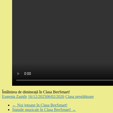
Întâlnirea de dimineață în Clasa BeeSmart!
Eugenia Zamfir
16/12/2025
06/02/2026
Clasa pregătitoare
←
Noi jetoane în Clasa BeeSmart!
Statuile muzicale în Clasa BeeSmart!
→