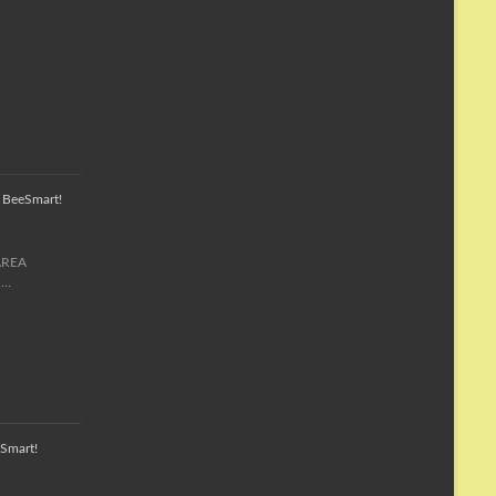
a BeeSmart!
MAREA
 …
Smart!