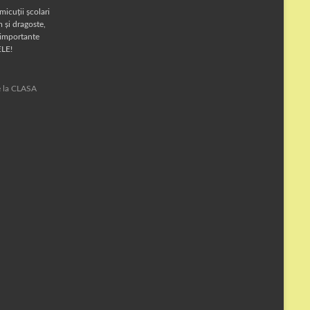
micuții școlari
 și dragoste,
 importante
ELE!
te la CLASA