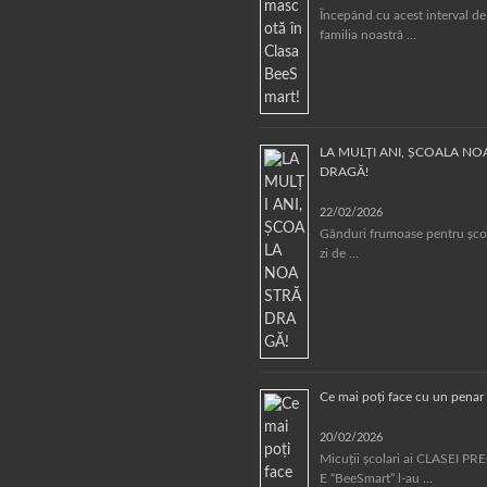
Începând cu acest interval de
familia noastră …
LA MULȚI ANI, ȘCOALA N
DRAGĂ!
22/02/2026
Gânduri frumoase pentru școa
zi de …
Ce mai poți face cu un penar 
20/02/2026
Micuții școlari ai CLASEI 
E “BeeSmart” l-au …