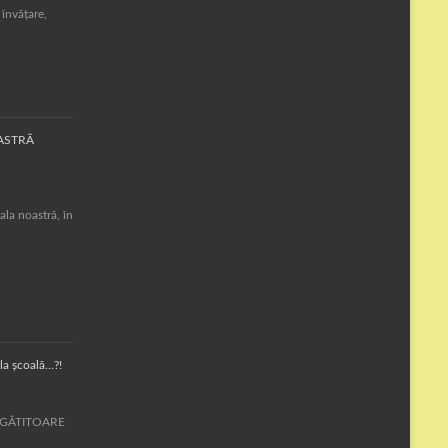
 învățare,
OASTRĂ
la noastră, în
la școală…?!
PREGĂTITOARE