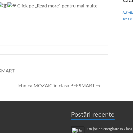
Cic
Click pe „Read more” pentru mai multe
Activit
scris c
ESMART
Tehnica MOZAIC în clasa BEESMART
→
Postări recente
Un joc de energizare în Clas