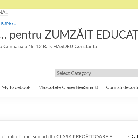
u … pentru ZUMZĂIT EDUCA
 Gimnazială Nr. 12 B. P. HASDEU Constanța
Filtre/Etichete
My Facebook
Mascotele Clasei BeeSmart!
Cum să decor
iocei, micuții mei școlari din CLASA PREGĂTITOARE E