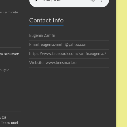
eu și micuții
Contact Info
Eugenia Zamfir
Email: eugeniazamfir@yahoo.com
https://www.facebook.com/zamfir.eugenia.7
asa BeeSmart!
Website: www.beesmart.ro
inuțele
A DE
Tot cu urări