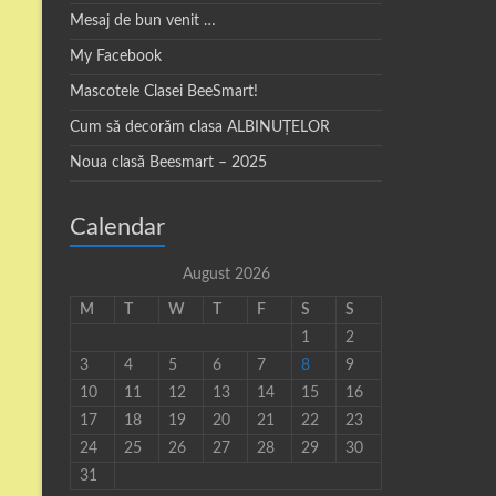
Mesaj de bun venit …
My Facebook
Mascotele Clasei BeeSmart!
Cum să decorăm clasa ALBINUȚELOR
Noua clasă Beesmart – 2025
Calendar
August 2026
M
T
W
T
F
S
S
1
2
3
4
5
6
7
8
9
10
11
12
13
14
15
16
17
18
19
20
21
22
23
24
25
26
27
28
29
30
31