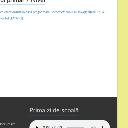
lul primar / Nivel
ate emoționantă la clasa pregătitoare BeeSmart: copiii au învățat litera T și au
uvântul „TATA”
(1)
Prima zi de școală
a BeeSmart!