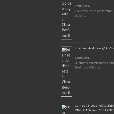
17/03/2026
Zilele trecute ne-am întrebat, 
școlari …
Întâlnirea de dimineață în Cl
16/03/2026
Bucurie și energie pentru alb
BeeSmart! Click pe …
Cum poți începe ÎNTÂLNIRE
DIMINEAȚĂ, luni, 9 MARTIE? 