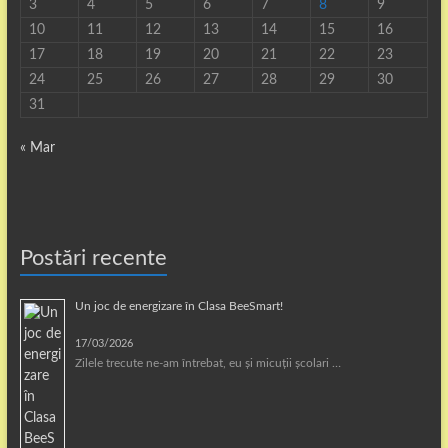
3
4
5
6
7
8
9
10
11
12
13
14
15
16
17
18
19
20
21
22
23
24
25
26
27
28
29
30
31
« Mar
Postări recente
Un joc de energizare în Clasa BeeSmart!
17/03/2026
Zilele trecute ne-am întrebat, eu și micuții școlari …