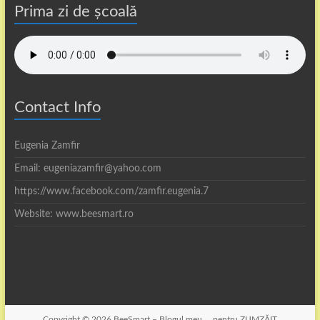
Prima zi de școală
Contact Info
Eugenia Zamfir
Email: eugeniazamfir@yahoo.com
https://www.facebook.com/zamfir.eugenia.7
Website: www.beesmart.ro
Copyright © 2026
BeeSmart – Blogul meu … pentru ZUMZĂIT