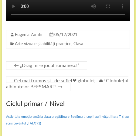
Eugenia Zamfir
05/12/2021
Arte vizuale și abilități practice
,
Clasa I
←
„Drag mi-e jocul românesc!”
Cel mai frumos și…de suflet❤ globuleț…🎄! Globulețul
albinuțelor BEESMART!
→
Ciclul primar / Nivel
Activitate emoționantă la clasa pregătitoare BeeSmart: copiii au învățat litera T și au
scris cuvântul „TATA”
(1)