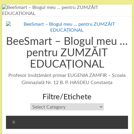
Skip
to
content
BeeSmart – Blogul meu …
pentru ZUMZĂIT
EDUCAȚIONAL
Profesor învățământ primar EUGENIA ZAMFIR – Școala
Gimnazială Nr. 12 B. P. HASDEU Constanța
Filtre/Etichete
Filtre/Etichete
Menu