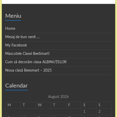
Meniu
Home
Mesaj de bun venit …
My Facebook
Mascotele Clasei BeeSmart!
Cum să decorăm clasa ALBINUȚELOR
Noua clasă Beesmart – 2025
Calendar
August 2026
M
T
W
T
F
S
S
1
2