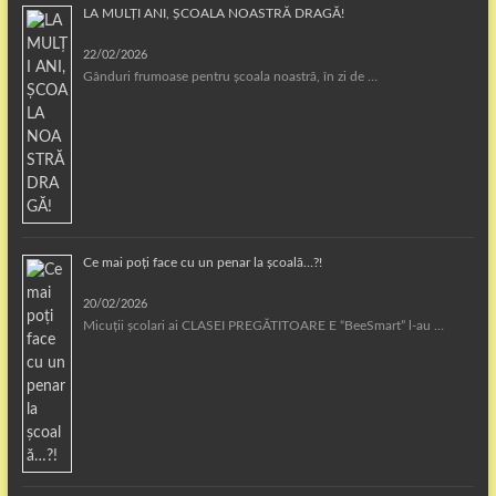
LA MULȚI ANI, ȘCOALA NOASTRĂ DRAGĂ!
22/02/2026
Gânduri frumoase pentru școala noastră, în zi de …
Ce mai poți face cu un penar la școală…?!
20/02/2026
Micuții școlari ai CLASEI PREGĂTITOARE E “BeeSmart” l-au …