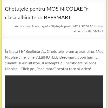
Ghetuțele pentru MOȘ NICOLAE în
clasa albinuțelor BEESMART
You are here:
Prima pagină
»
Ghetuțele pentru MOȘ NICOLAE în clasa
albinuțelor BEESMART
În Clasa I E “BeeSmart”… Ghetuțele le-am așezat bine, Moș
Nicolae vine, vine! ALBINUȚELE BeeSmart, copii harnici,
cuminți și ascultători, îl așteaptă cu nerăbdare pe Moș
Nicolae…Click pe „Read more” pentru foto și video!