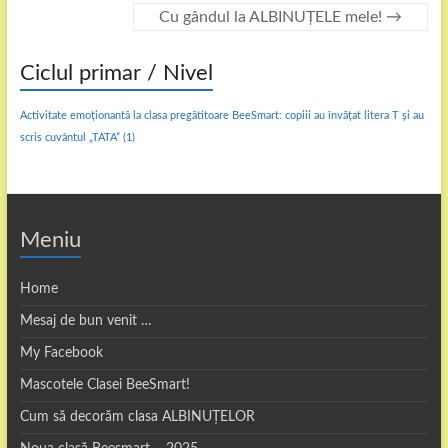
Cu gândul la ALBINUȚELE mele!
→
Ciclul primar / Nivel
Activitate emoționantă la clasa pregătitoare BeeSmart: copiii au învățat litera T și au
scris cuvântul „TATA”
(1)
Meniu
Home
Mesaj de bun venit …
My Facebook
Mascotele Clasei BeeSmart!
Cum să decorăm clasa ALBINUȚELOR