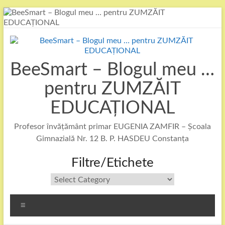
Skip
to
content
BeeSmart – Blogul meu …
pentru ZUMZĂIT
EDUCAȚIONAL
Profesor învățământ primar EUGENIA ZAMFIR – Școala
Gimnazială Nr. 12 B. P. HASDEU Constanța
Filtre/Etichete
Filtre/Etichete
Menu