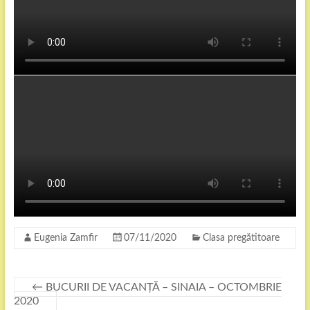
Eugenia Zamfir
07/11/2020
Clasa pregătitoare
←
BUCURII DE VACANȚĂ – SINAIA – OCTOMBRIE
2020