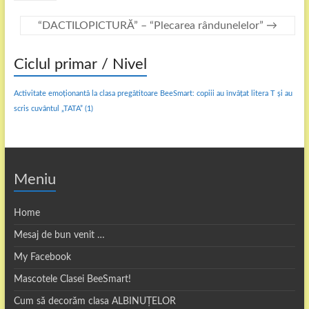
“DACTILOPICTURĂ” – “Plecarea rândunelelor”
→
Ciclul primar / Nivel
Activitate emoționantă la clasa pregătitoare BeeSmart: copiii au învățat litera T și au
scris cuvântul „TATA”
(1)
Meniu
Home
Mesaj de bun venit …
My Facebook
Mascotele Clasei BeeSmart!
Cum să decorăm clasa ALBINUȚELOR