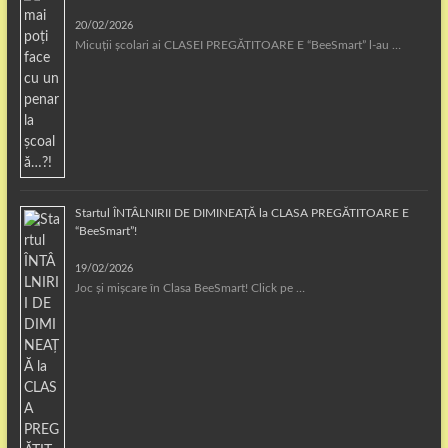
20/02/2026
Micuții școlari ai CLASEI PREGĂTITOARE E “BeeSmart” l-au …
Startul ÎNTÂLNIRII DE DIMINEAȚĂ la CLASA PREGĂTITOARE E
“BeeSmart”!
19/02/2026
Joc și mișcare în Clasa BeeSmart! Click pe …