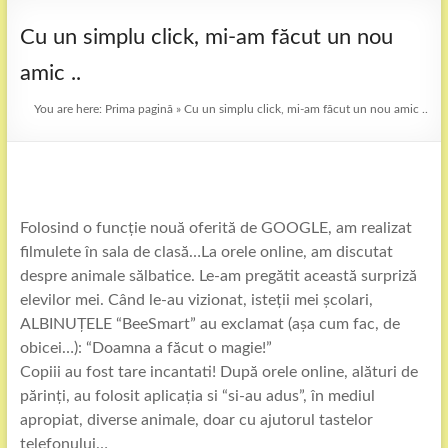
Cu un simplu click, mi-am făcut un nou
amic ..
You are here:
Prima pagină
»
Cu un simplu click, mi-am făcut un nou amic ..
Folosind o funcție nouă oferită de GOOGLE, am realizat
filmulete în sala de clasă…La orele online, am discutat
despre animale sălbatice. Le-am pregătit această surpriză
elevilor mei. Când le-au vizionat, isteții mei școlari,
ALBINUȚELE “BeeSmart” au exclamat (așa cum fac, de
obicei…): “Doamna a făcut o magie!”
Copiii au fost tare incantati! După orele online, alături de
părinți, au folosit aplicația si “si-au adus”, în mediul
apropiat, diverse animale, doar cu ajutorul tastelor
telefonului…