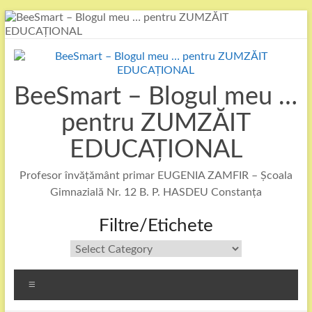
Skip
to
content
BeeSmart – Blogul meu …
pentru ZUMZĂIT
EDUCAȚIONAL
Profesor învățământ primar EUGENIA ZAMFIR – Școala
Gimnazială Nr. 12 B. P. HASDEU Constanța
Filtre/Etichete
Filtre/Etichete
Menu