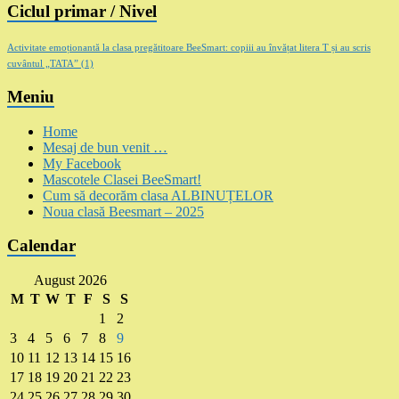
Ciclul primar / Nivel
Activitate emoționantă la clasa pregătitoare BeeSmart: copiii au învățat litera T și au scris
cuvântul „TATA”
(1)
Meniu
Home
Mesaj de bun venit …
My Facebook
Mascotele Clasei BeeSmart!
Cum să decorăm clasa ALBINUȚELOR
Noua clasă Beesmart – 2025
Calendar
August 2026
M
T
W
T
F
S
S
1
2
3
4
5
6
7
8
9
10
11
12
13
14
15
16
17
18
19
20
21
22
23
24
25
26
27
28
29
30