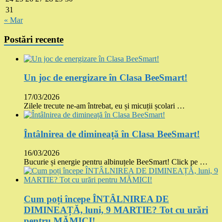
31
« Mar
Postări recente
Un joc de energizare în Clasa BeeSmart!
17/03/2026
Zilele trecute ne-am întrebat, eu și micuții școlari …
Întâlnirea de dimineață în Clasa BeeSmart!
16/03/2026
Bucurie și energie pentru albinuțele BeeSmart! Click pe …
Cum poți începe ÎNTÂLNIREA DE
DIMINEAȚĂ, luni, 9 MARTIE? Tot cu urări
pentru MĂMICI!