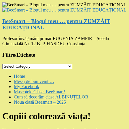
Skip
to
content
BeeSmart – Blogul meu … pentru ZUMZĂIT
EDUCAȚIONAL
Profesor învățământ primar EUGENIA ZAMFIR – Școala
Gimnazială Nr. 12 B. P. HASDEU Constanța
Filtre/Etichete
Filtre/Etichete
Menu
Home
Mesaj de bun venit …
My Facebook
Mascotele Clasei BeeSmart!
Cum să decorăm clasa ALBINUȚELOR
Noua clasă Beesmart – 2025
Copiii colorează viața!