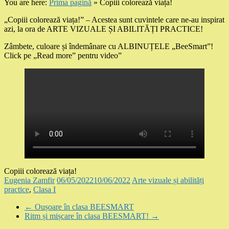
You are here:
Prima pagină
»
Copiii colorează viața!
„Copiii colorează viața!” – Acestea sunt cuvintele care ne-au inspirat
azi, la ora de ARTE VIZUALE ȘI ABILITĂȚI PRACTICE!
Zâmbete, culoare și îndemânare cu ALBINUȚELE „BeeSmart”!
Click pe „Read more” pentru video”
Copiii colorează viața!
Eugenia Zamfir
06/05/2022
10/06/2022
Arte vizuale și abilități
practice
,
Clasa I
←
Oușoare în clasa BEESMART
Ritm și mișcare în clasa BEESMART!
→