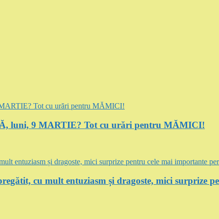
luni, 9 MARTIE? Tot cu urări pentru MĂMICI!
regătit, cu mult entuziasm și dragoste, mici surprize p
E …