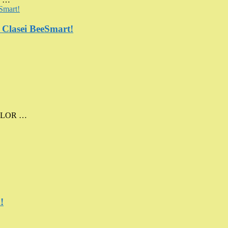
a Clasei BeeSmart!
MELOR …
!