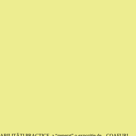
LE ȘI ABILITĂȚI PRACTICE, a “generat” o expoziție de…COAFURI