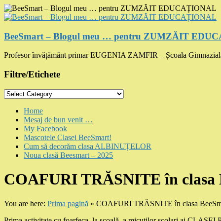
Skip
to
content
BeeSmart – Blogul meu … pentru ZUMZĂIT ED
Profesor învățământ primar EUGENIA ZAMFIR – Școala Gimnazial
Filtre/Etichete
Filtre/Etichete
Menu
Home
Mesaj de bun venit …
My Facebook
Mascotele Clasei BeeSmart!
Cum să decorăm clasa ALBINUȚELOR
Noua clasă Beesmart – 2025
COAFURI TRĂSNITE în clasa 
You are here:
Prima pagină
»
COAFURI TRĂSNITE în clasa BeeSm
Prima activitate cu foarfeca, la școală, a micuților școlari 