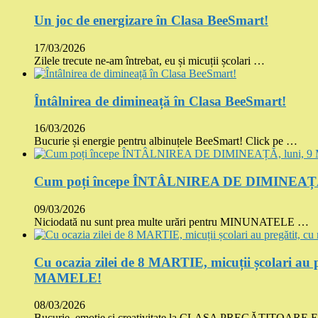
Un joc de energizare în Clasa BeeSmart!
17/03/2026
Zilele trecute ne-am întrebat, eu și micuții școlari …
Întâlnirea de dimineață în Clasa BeeSmart!
16/03/2026
Bucurie și energie pentru albinuțele BeeSmart! Click pe …
Cum poți începe ÎNTÂLNIREA DE DIMINEAȚĂ, 
09/03/2026
Niciodată nu sunt prea multe urări pentru MINUNATELE …
Cu ocazia zilei de 8 MARTIE, micuții școlari au p
MAMELE!
08/03/2026
Bucurie, emoție și creativitate la CLASA PREGĂTITOARE 