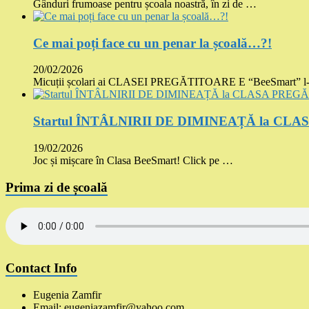
Gânduri frumoase pentru școala noastră, în zi de …
Ce mai poți face cu un penar la școală…?!
20/02/2026
Micuții școlari ai CLASEI PREGĂTITOARE E “BeeSmart” l
Startul ÎNTÂLNIRII DE DIMINEAȚĂ la CLA
19/02/2026
Joc și mișcare în Clasa BeeSmart! Click pe …
Prima zi de școală
Contact Info
Eugenia Zamfir
Email: eugeniazamfir@yahoo.com