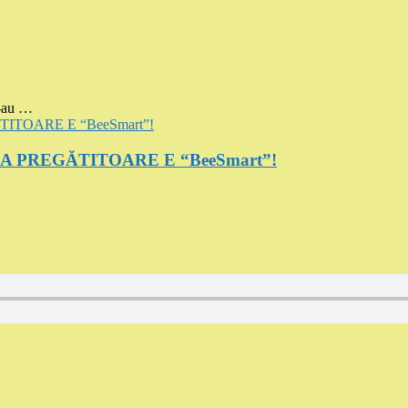
-au …
SA PREGĂTITOARE E “BeeSmart”!