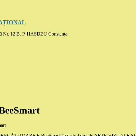
UCAȚIONAL
ă Nr. 12 B. P. HASDEU Constanța
BeeSmart
art
ai CLASEI PREGĂTITOARE E BeeSmart, în cadrul orei de ARTE VIZUA