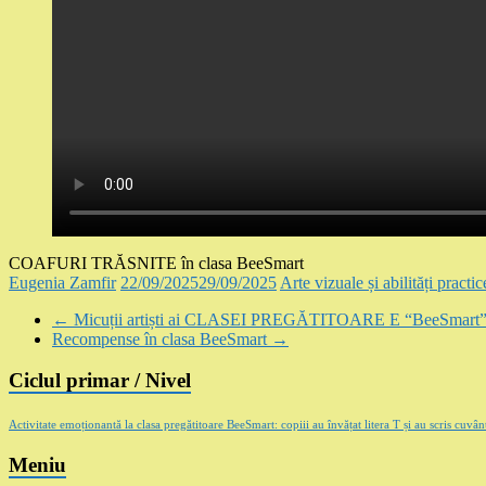
COAFURI TRĂSNITE în clasa BeeSmart
Eugenia Zamfir
22/09/2025
29/09/2025
Arte vizuale și abilități practic
←
Micuții artiști ai CLASEI PREGĂTITOARE E “BeeSmart
Recompense în clasa BeeSmart
→
Ciclul primar / Nivel
Activitate emoționantă la clasa pregătitoare BeeSmart: copiii au învățat litera T și au scris cuv
Meniu