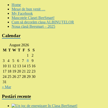
Home
Mesaj de bun venit …
My Facebook
Mascotele Clasei BeeSmart!
Cum să decorăm clasa ALBINUȚELOR
Noua clasă Beesmart – 2025
Calendar
August 2026
M
T
W
T
F
S
S
1
2
3
4
5
6
7
8
9
10
11
12
13
14
15
16
17
18
19
20
21
22
23
24
25
26
27
28
29
30
31
« Mar
Postări recente