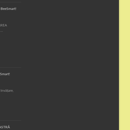
a BeeSmart!
MAREA
 …
Smart!
 învățare,
OASTRĂ