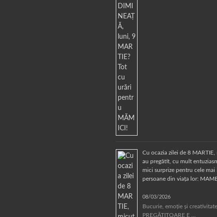
Cu ocazia zilei de 8 MARTIE, 
au pregătit, cu mult entuziasm
mici surprize pentru cele mai
persoane din viața lor: MAM
08/03/2026
Bucurie, emoție și creativita
PREGĂTITOARE E …