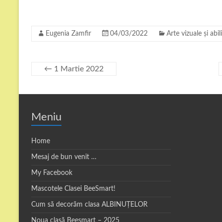
Eugenia Zamfir
04/03/2022
Arte vizuale și abil
←
1 Martie 2022
Meniu
Home
Mesaj de bun venit …
My Facebook
Mascotele Clasei BeeSmart!
Cum să decorăm clasa ALBINUȚELOR
Noua clasă Beesmart – 2025