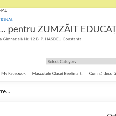
u … pentru ZUMZĂIT EDUCA
 Gimnazială Nr. 12 B. P. HASDEU Constanța
Filtre/Etichete
My Facebook
Mascotele Clasei BeeSmart!
Cum să decor
stre…