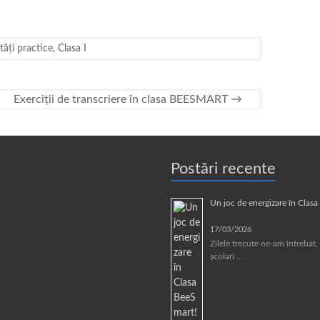
ități practice
,
Clasa I
Exerciții de transcriere în clasa BEESMART
→
Postări recente
Un joc de energizare în Clas
17/03/2026
Zilele trecute ne-am întrebat, 
școlari …