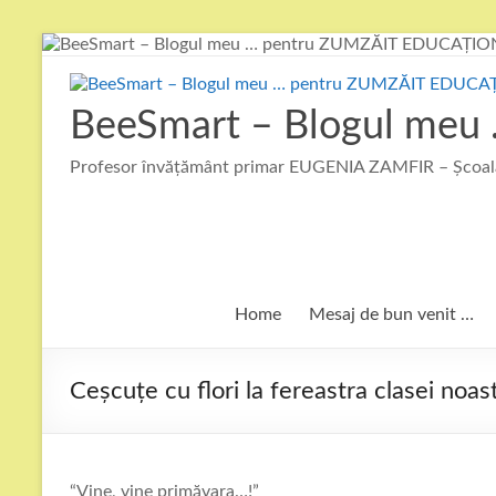
Skip
to
content
BeeSmart – Blogul me
Profesor învățământ primar EUGENIA ZAMFIR – Școala
Home
Mesaj de bun venit …
Ceșcuțe cu flori la fereastra clasei noa
“Vine, vine primăvara…!”