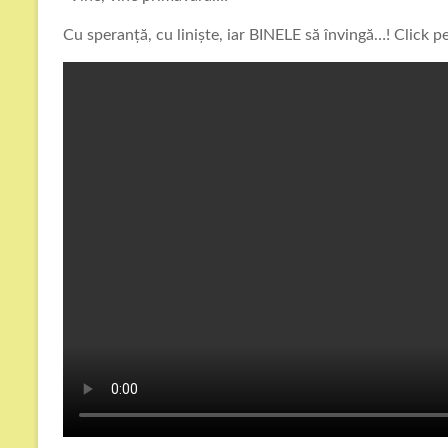
Cu speranță, cu liniște, iar BINELE să învingă…! Click p