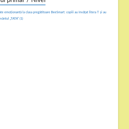
lul primar / Nivel
ate emoționantă la clasa pregătitoare BeeSmart: copiii au învățat litera T și au
uvântul „TATA”
(1)