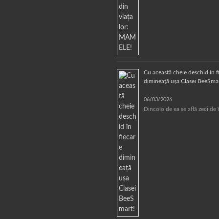
Cu această cheie deschid în f
dimineață ușa Clasei BeeSmar
06/03/2026
Dincolo de ea se află zeci de 