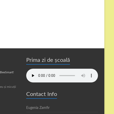
Prima zi de școală
a BeeSmart!
eu și micuții
Contact Info
Eugenia Zamfir