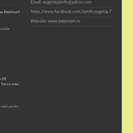
Email: eugeniazamfir@yahoo.com
https://www.facebook.com/zamfir.eugenia.7
asa BeeSmart!
Website: www.beesmart.ro
inuțele
A DE
Tot cu urări
 urări pentru