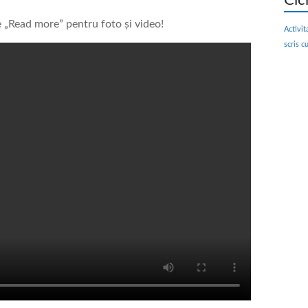
Cic
e „Read more” pentru foto și video!
Activit
scris c