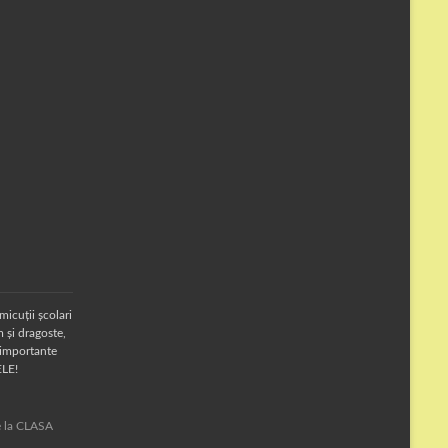
micuții școlari
 și dragoste,
 importante
ELE!
te la CLASA