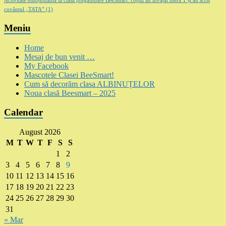
Activitate emoționantă la clasa pregătitoare BeeSmart: copiii au învățat litera T și au scris
cuvântul „TATA”
(1)
Meniu
Home
Mesaj de bun venit …
My Facebook
Mascotele Clasei BeeSmart!
Cum să decorăm clasa ALBINUȚELOR
Noua clasă Beesmart – 2025
Calendar
August 2026
M
T
W
T
F
S
S
1
2
3
4
5
6
7
8
9
10
11
12
13
14
15
16
17
18
19
20
21
22
23
24
25
26
27
28
29
30
31
« Mar