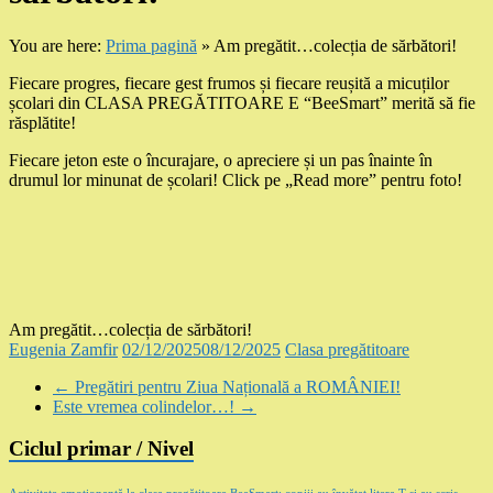
You are here:
Prima pagină
»
Am pregătit…colecția de sărbători!
Fiecare progres, fiecare gest frumos și fiecare reușită a micuților
școlari din CLASA PREGĂTITOARE E “BeeSmart” merită să fie
răsplătite!
Fiecare jeton este o încurajare, o apreciere și un pas înainte în
drumul lor minunat de școlari! Click pe „Read more” pentru foto!
Am pregătit…colecția de sărbători!
Eugenia Zamfir
02/12/2025
08/12/2025
Clasa pregătitoare
←
Pregătiri pentru Ziua Națională a ROMÂNIEI!
Este vremea colindelor…!
→
Ciclul primar / Nivel