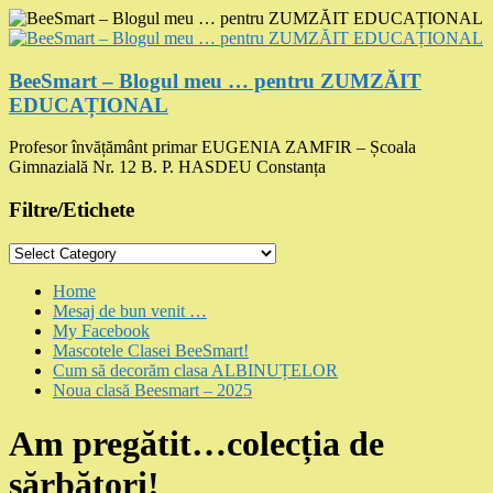
Skip
to
content
BeeSmart – Blogul meu … pentru ZUMZĂIT
EDUCAȚIONAL
Profesor învățământ primar EUGENIA ZAMFIR – Școala
Gimnazială Nr. 12 B. P. HASDEU Constanța
Filtre/Etichete
Filtre/Etichete
Menu
Home
Mesaj de bun venit …
My Facebook
Mascotele Clasei BeeSmart!
Cum să decorăm clasa ALBINUȚELOR
Noua clasă Beesmart – 2025
Am pregătit…colecția de
sărbători!