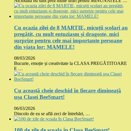
Niciodată nu sunt prea multe urări pentru MINUNATELE …
Cu ocazia zilei de 8 MARTIE, micuții școlari au
pregătit, cu mult entuziasm și dragoste, mici
surprize pentru cele mai importante persoane
din viața lor: MAMELE!
08/03/2026
Bucurie, emoție și creativitate la CLASA PREGĂTITOARE
E …
Cu această cheie deschid în fiecare dimineață
ușa Clasei BeeSmart!
06/03/2026
Dincolo de ea se află zeci de întrebări, …
100 de zile de școala în Clasa BeeSmart!