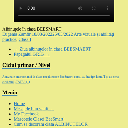
Albinuțele în clasa BEESMART
Eugenia Zamfir
18/03/2022
25/03/2022
Arte vizuale și abilități
practice
,
Clasa I
←
Ziua albinuțelor în clasa BEESMAERT
Papagalul GRIG
→
Ciclul primar / Nivel
Activitate emoționantă la clasa pregătitoare BeeSmart: copiii au învățat litera T și au scris
cuvântul „TATA”
(1)
Meniu
Home
Mesaj de bun venit …
My Facebook
Mascotele Clasei BeeSmart!
Cum să decorăm clasa ALBINUȚELOR