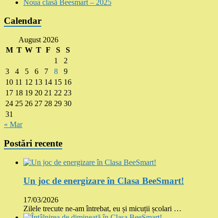
Noua clasă Beesmart – 2025
Calendar
August 2026
M
T
W
T
F
S
S
1
2
3
4
5
6
7
8
9
10
11
12
13
14
15
16
17
18
19
20
21
22
23
24
25
26
27
28
29
30
31
« Mar
Postări recente
Un joc de energizare în Clasa BeeSmart!
17/03/2026
Zilele trecute ne-am întrebat, eu și micuții școlari …