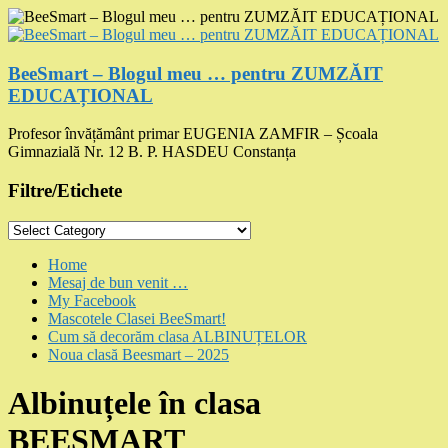
Skip
to
content
BeeSmart – Blogul meu … pentru ZUMZĂIT
EDUCAȚIONAL
Profesor învățământ primar EUGENIA ZAMFIR – Școala
Gimnazială Nr. 12 B. P. HASDEU Constanța
Filtre/Etichete
Filtre/Etichete
Menu
Home
Mesaj de bun venit …
My Facebook
Mascotele Clasei BeeSmart!
Cum să decorăm clasa ALBINUȚELOR
Noua clasă Beesmart – 2025
Albinuțele în clasa
BEESMART