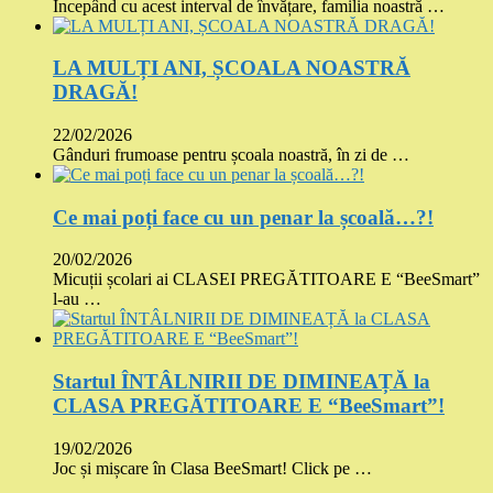
Începând cu acest interval de învățare, familia noastră …
LA MULȚI ANI, ȘCOALA NOASTRĂ
DRAGĂ!
22/02/2026
Gânduri frumoase pentru școala noastră, în zi de …
Ce mai poți face cu un penar la școală…?!
20/02/2026
Micuții școlari ai CLASEI PREGĂTITOARE E “BeeSmart”
l-au …
Startul ÎNTÂLNIRII DE DIMINEAȚĂ la
CLASA PREGĂTITOARE E “BeeSmart”!
19/02/2026
Joc și mișcare în Clasa BeeSmart! Click pe …