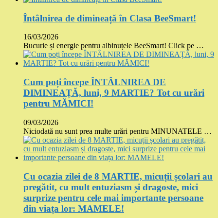
Întâlnirea de dimineață în Clasa BeeSmart!
16/03/2026
Bucurie și energie pentru albinuțele BeeSmart! Click pe …
Cum poți începe ÎNTÂLNIREA DE
DIMINEAȚĂ, luni, 9 MARTIE? Tot cu urări
pentru MĂMICI!
09/03/2026
Niciodată nu sunt prea multe urări pentru MINUNATELE …
Cu ocazia zilei de 8 MARTIE, micuții școlari au
pregătit, cu mult entuziasm și dragoste, mici
surprize pentru cele mai importante persoane
din viața lor: MAMELE!