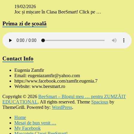
19/02/2026
Joc și mișcare în Clasa BeeSmart! Click pe …
Prima zi de școală
Contact Info
Eugenia Zamfir
Email: eugeniazamfir@yahoo.com
https://www.facebook.com/zamfir.eugenia.7
Website: www.beesmart.ro
Copyright © 2026
BeeSmart – Blogul meu … pentru ZUMZĂIT
EDUCAȚIONAL
. All rights reserved. Theme
Spacious
by
ThemeGrill. Powered by:
WordPress
.
Home
Mesaj de bun venit …
My Facebook
Mascotele Clasei BeeSmart!