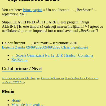
You are here:
Prima pagină
»
Un nou început … „BeeSmart” –
septembrie 2020
Stupul CLASEI PREGĂTITOARE E este pregătit! Dragi
ALBINUȚE, este timpul să culegeți mierea învățăturii! Vă aștept cu
nerăbdare să pornim împreună într-o nouă aventură „BeeSmart”!
Un nou început … „BeeSmart” – septembrie 2020
Eugenia Zamfir
09/09/2020
09/09/2020
Clasa pregătitoare
←
Școala Gimnazială Nr. 12 „B.P. Hasdeu” Constanța
BeeBee
→
Ciclul primar / Nivel
Activitate emoționantă la clasa pregătitoare BeeSmart: copiii au învățat litera T și au scris
cuvântul „TATA”
(1)
Meniu
Home
Mesaj de bun venit …