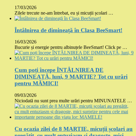
17/03/2026
Zilele trecute ne-am întrebat, eu și micuții școlari …
Întâlnirea de dimineață în Clasa BeeSmart!
16/03/2026
Bucurie și energie pentru albinuțele BeeSmart! Click pe …
Cum poți începe ÎNTÂLNIREA DE
DIMINEAȚĂ, luni, 9 MARTIE? Tot cu urări
pentru MĂMICI!
09/03/2026
Niciodată nu sunt prea multe urări pentru MINUNATELE …
Cu ocazia zilei de 8 MARTIE, micuții școlari au
pregătit, cu mult entuziasm și dragoste, mici