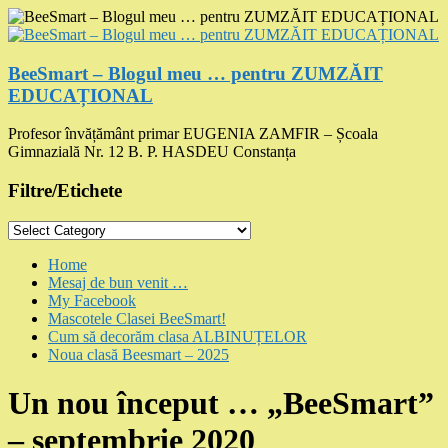
Skip
to
content
BeeSmart – Blogul meu … pentru ZUMZĂIT
EDUCAȚIONAL
Profesor învățământ primar EUGENIA ZAMFIR – Școala
Gimnazială Nr. 12 B. P. HASDEU Constanța
Filtre/Etichete
Filtre/Etichete
Menu
Home
Mesaj de bun venit …
My Facebook
Mascotele Clasei BeeSmart!
Cum să decorăm clasa ALBINUȚELOR
Noua clasă Beesmart – 2025
Un nou început … „BeeSmart”
– septembrie 2020