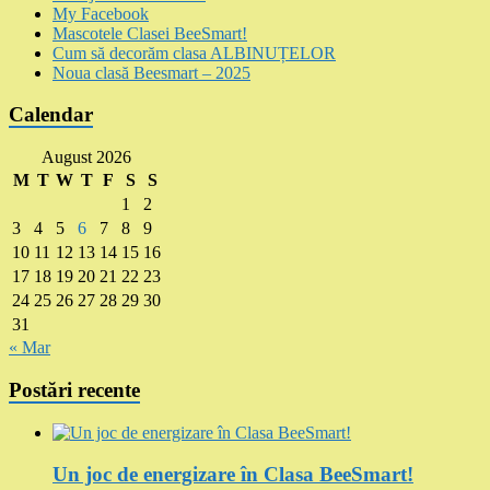
My Facebook
Mascotele Clasei BeeSmart!
Cum să decorăm clasa ALBINUȚELOR
Noua clasă Beesmart – 2025
Calendar
August 2026
M
T
W
T
F
S
S
1
2
3
4
5
6
7
8
9
10
11
12
13
14
15
16
17
18
19
20
21
22
23
24
25
26
27
28
29
30
31
« Mar
Postări recente
Un joc de energizare în Clasa BeeSmart!